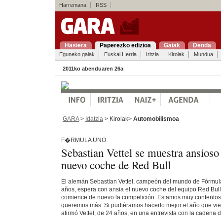
Harremana
RSS
Hasiera
Paperezko edizioa
Gaiak
Denda
Eguneko gaiak
Euskal Herria
Iritzia
Kirolak
Mundua
2011ko abenduaren 26a
GARA
>
Idatzia
> Kirolak>
Automobilismoa
F�RMULA UNO
Sebastian Vettel se muestra ansioso
nuevo coche de Red Bull
El alemán Sebastian Vettel, campeón del mundo de Fórmula
años, espera con ansia el nuevo coche del equipo Red Bul
comience de nuevo la competición. Estamos muy contentos 
queremos más. Si pudiéramos hacerlo mejor el año que vien
afirmó Vettel, de 24 años, en una entrevista con la cadena d