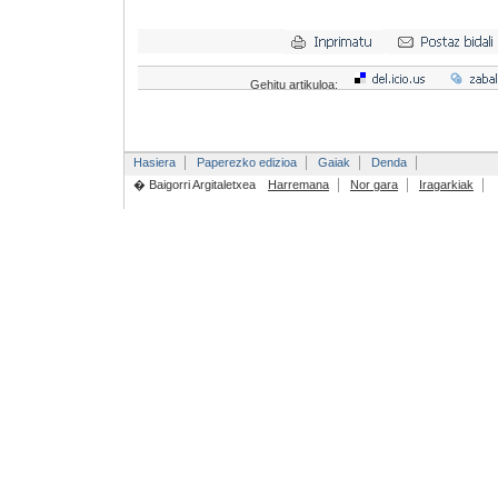
Gehitu artikuloa:
Hasiera
Paperezko edizioa
Gaiak
Denda
� Baigorri Argitaletxea
Harremana
Nor gara
Iragarkiak