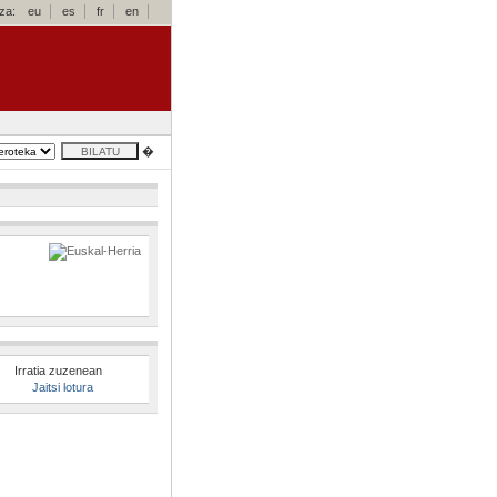
za:
eu
es
fr
en
�
Irratia zuzenean
Jaitsi lotura