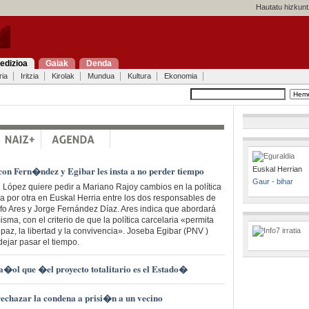
Hautatu hizkunt
edizioa
Gaiak
Denda
ria
Iritzia
Kirolak
Mundua
Kultura
Ekonomia
con Fern�ndez y Egibar les insta a no perder tiempo
Euskal Herrian
Gaur - bihar
i López quiere pedir a Mariano Rajoy cambios en la política
da por otra en Euskal Herria entre los dos responsables de
olfo Ares y Jorge Fernández Díaz. Ares indica que abordará
sma, con el criterio de que la política carcelaria «permita
 paz, la libertad y la convivencia». Joseba Egibar (PNV )
dejar pasar el tiempo.
pa�ol que �el proyecto totalitario es el Estado�
echazar la condena a prisi�n a un vecino