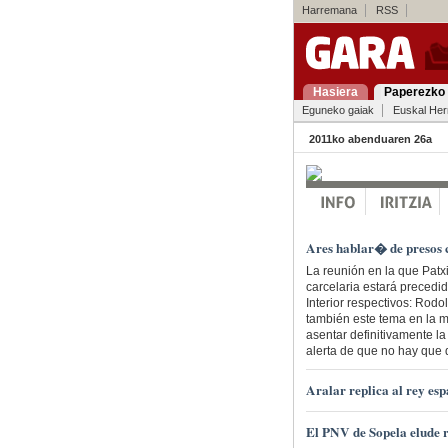
Harremana
RSS
Hasiera
Paperezko 
Eguneko gaiak
Euskal Her
2011ko abenduaren 26a
Ares hablar� de presos 
La reunión en la que Patx
carcelaria estará precedi
Interior respectivos: Rod
también este tema en la mi
asentar definitivamente la
alerta de que no hay que 
Aralar replica al rey es
El PNV de Sopela elude r