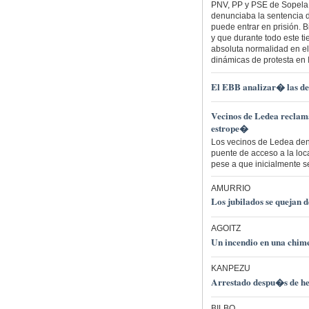
PNV, PP y PSE de Sopela 
denunciaba la sentencia d
puede entrar en prisión. 
y que durante todo este t
absoluta normalidad en el
dinámicas de protesta en 
El EBB analizar� las des
Vecinos de Ledea reclama
estrope�
Los vecinos de Ledea denu
puente de acceso a la loca
pese a que inicialmente s
AMURRIO
Los jubilados se quejan 
AGOITZ
Un incendio en una chime
KANPEZU
Arrestado despu�s de her
BILBO