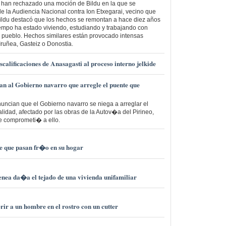
han rechazado una moción de Bildu en la que se
e la Audiencia Nacional contra Ion Etxegarai, vecino que
Bildu destacó que los hechos se remontan a hace diez años
iempo ha estado viviendo, estudiando y trabajando con
 pueblo. Hechos similares están provocado intensas
Iruñea, Gasteiz o Donostia.
calificaciones de Anasagasti al proceso interno jelkide
n al Gobierno navarro que arregle el puente que
ncian que el Gobierno navarro se niega a arreglar el
lidad, afectado por las obras de la Autov�a del Pirineo,
e comprometi� a ello.
de que pasan fr�o en su hogar
nea da�a el tejado de una vivienda unifamiliar
ir a un hombre en el rostro con un cutter