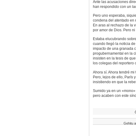
Ante las acusaciones dire
han respondido con un la
Pero uno esperaba, siquie
condena del atentado en
En aras al rechazo de la 
por amor de Dios. Pero ni 
Estaba elucubrando sobre
cuando llegó la noticia de
impacto de una granada c
progubernamental en la ci
insisten en la tesis de q
los colegas del reportero 
Ahora sí. Ahora tendré mi
Pero, lejos de ello, Parí
insistiendo en que la reb
Sumido ya en un «mono» q
pero acaben con este sín
Gehitu a