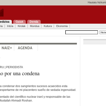
Hautatu hizkunt
edizioa
Gaiak
Denda
ria
Iritzia
Kirolak
Mundua
Kultura
Ekonomia
a
U | PERIODISTA
no por una condena
 a condenar dos sangrientos sucesos acaecidos esta
espertarme de mi placentero sueño de sedada ingenuidad.
tentado del científico nuclear iraní y responsable de las
 Mustafah Ahmadi Roshan.