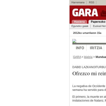
Harremana
RSS
Hasiera
Paperezko 
Eguneko gaiak
Euskal Her
2012ko urtarrilaren 15a
GARA
>
Idatzia
>
Mundu
DABID LAZKANOITURBUR
Ofrezco mi rei
La negativa de Occidente
semana ha servido para d
El primero, la muerte en a
instalaciones de Natanz,