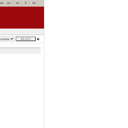
za:
eu
es
fr
en
�