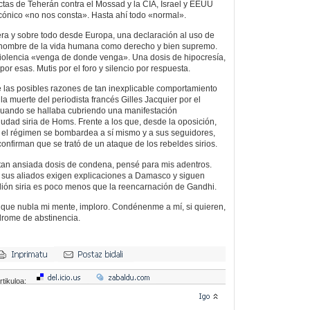
ctas de Teherán contra el Mossad y la CIA, Israel y EEUU
cónico «no nos consta». Hasta ahí todo «normal».
ra y sobre todo desde Europa, una declaración al uso de
 nombre de la vida humana como derecho y bien supremo.
violencia «venga de donde venga». Una dosis de hipocresía,
por esas. Mutis por el foro y silencio por respuesta.
 las posibles razones de tan inexplicable comportamiento
 la muerte del periodista francés Gilles Jacquier por el
uando se hallaba cubriendo una manifestación
udad siria de Homs. Frente a los que, desde la oposición,
ue el régimen se bombardea a sí mismo y a sus seguidores,
confirman que se trató de un ataque de los rebeldes sirios.
 tan ansiada dosis de condena, pensé para mis adentros.
s y sus aliados exigen explicaciones a Damasco y siguen
elión siria es poco menos que la reencarnación de Gandhi.
ue nubla mi mente, imploro. Condénenme a mí, si quieren,
drome de abstinencia.
rtikuloa: