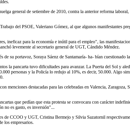
aldes.
huelga general de setiembre de 2010, contra la anterior reforma laboral
e Trabajo del PSOE, Valeriano Gómez, al que algunos manifestantes pre
res, ineficaz para la economía e inútil para el empleo", las manifestaci
ue manchó levemente al secretario general de UGT, Cándido Méndez.
vés de su portavoz, Soraya Sáenz de Santamaría- ha- bían cuestionado la 
 la pancarta tuvo dificultades para avanzar. La Puerta del Sol y aledañ
 500.000 personas y la Policía lo redujo al 10%, es decir, 50.000. Alg
0.
 con menciones destacadas para las celebradas en Valencia, Zaragoza, S
ncartas que pedían que esta protesta se convocara con carácter indefini
 no es gasto, es inversión"...
udes de CCOO y UGT, Cristina Bermejo y Silvia Sazatornil respectivamen
de los empresarios.