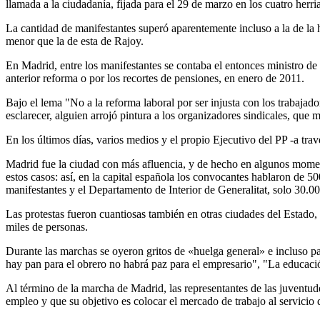
llamada a la ciudadanía, fijada para el 29 de marzo en los cuatro herri
La cantidad de manifestantes superó aparentemente incluso a la de la 
menor que la de esta de Rajoy.
En Madrid, entre los manifestantes se contaba el entonces ministro d
anterior reforma o por los recortes de pensiones, en enero de 2011.
Bajo el lema "No a la reforma laboral por ser injusta con los trabajado
esclarecer, alguien arrojó pintura a los organizadores sindicales, q
En los últimos días, varios medios y el propio Ejecutivo del PP -a tra
Madrid fue la ciudad con más afluencia, y de hecho en algunos momentos
estos casos: así, en la capital española los convocantes hablaron de
manifestantes y el Departamento de Interior de Generalitat, solo 30.00
Las protestas fueron cuantiosas también en otras ciudades del Estado,
miles de personas.
Durante las marchas se oyeron gritos de «huelga general» e incluso pa
hay pan para el obrero no habrá paz para el empresario", "La educación
Al término de la marcha de Madrid, las representantes de las juvent
empleo y que su objetivo es colocar el mercado de trabajo al servicio 