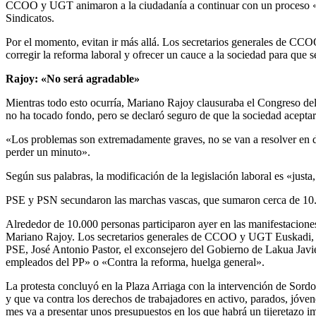
CCOO y UGT animaron a la ciudadanía a continuar con un proceso «so
Sindicatos.
Por el momento, evitan ir más allá. Los secretarios generales de C
corregir la reforma laboral y ofrecer un cauce a la sociedad para que 
Rajoy: «No será agradable»
Mientras todo esto ocurría, Mariano Rajoy clausuraba el Congreso de
no ha tocado fondo, pero se declaró seguro de que la sociedad aceptará
«Los problemas son extremadamente graves, no se van a resolver en do
perder un minuto».
Según sus palabras, la modificación de la legislación laboral es «just
PSE y PSN secundaron las marchas vascas, que sumaron cerca de 10
Alrededor de 10.000 personas participaron ayer en las manifestacion
Mariano Rajoy. Los secretarios generales de CCOO y UGT Euskadi, Un
PSE, José Antonio Pastor, el exconsejero del Gobierno de Lakua Javi
empleados del PP» o «Contra la reforma, huelga general».
La protesta concluyó en la Plaza Arriaga con la intervención de Sordo
y que va contra los derechos de trabajadores en activo, parados, jóven
mes va a presentar unos presupuestos en los que habrá un tijeretazo i