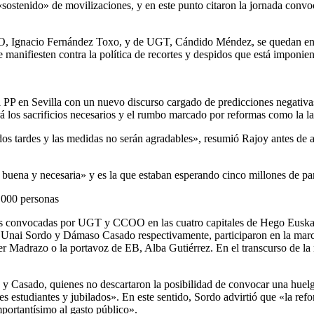
stenido» de movilizaciones, y en este punto citaron la jornada convoc
COO, Ignacio Fernández Toxo, y de UGT, Cándido Méndez, se quedan en q
se manifiesten contra la política de recortes y despidos que está imponi
l PP en Sevilla con un nuevo discurso cargado de predicciones negativ
 los sacrificios necesarios y el rumbo marcado por reformas como la lab
s tardes y las medidas no serán agradables», resumió Rajoy antes de ad
a, buena y necesaria» y es la que estaban esperando cinco millones de pa
.000 personas
es convocadas por UGT y CCOO en las cuatro capitales de Hego Euskal 
ai Sordo y Dámaso Casado respectivamente, participaron en la marcha
er Madrazo o la portavoz de EB, Alba Gutiérrez. En el transcurso de l
 y Casado, quienes no descartaron la posibilidad de convocar una huelga
es estudiantes y jubilados». En este sentido, Sordo advirtió que «la ref
mportantísimo al gasto público».