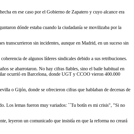
, hecha en ese caso por el Gobierno de Zapatero y cuyo alcance era
guntaron dónde estaba cuando la ciudadanía se movilizaba por la
ones transcurrieron sin incidentes, aunque en Madrid, en un suceso sin
coherencia de algunos líderes sindicales debido a sus retribuciones.
os se abarrotaron. No hay cifras fiables, sino el baile habitual en
o similar ocurrió en Barcelona, donde UGT y CCOO vieron 400.000
evilla o Gijón, donde se ofrecieron cifras que hablaban de decenas de
do. Los lemas fueron muy variados: ``Tu botín es mi crisis", "Si no
te, leyeron un comunicado que insistía en que la reforma no creará