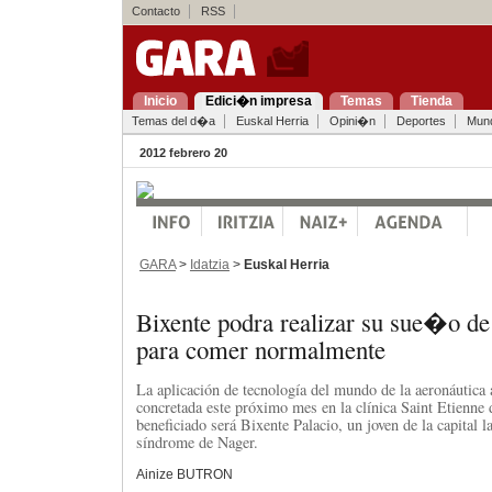
Contacto
RSS
Inicio
Edici�n impresa
Temas
Tienda
Temas del d�a
Euskal Herria
Opini�n
Deportes
Mun
2012 febrero 20
GARA
>
Idatzia
>
Euskal Herria
Bixente podra realizar su sue�o de 
para comer normalmente
La aplicación de tecnología del mundo de la aeronáutica a
concretada este próximo mes en la clínica Saint Etienne 
beneficiado será Bixente Palacio, un joven de la capital l
síndrome de Nager.
Ainize BUTRON