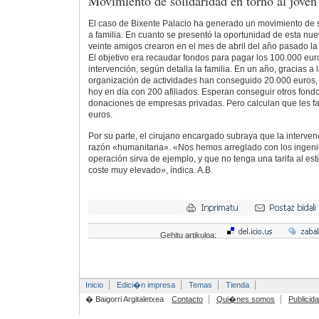
Movimiento de solidaridad en torno al joven
El caso de Bixente Palacio ha generado un movimiento de s
a familia. En cuanto se presentó la oportunidad de esta nu
veinte amigos crearon en el mes de abril del año pasado la
El objetivo era recaudar fondos para pagar los 100.000 eur
intervención, según detalla la familia. En un año, gracias a l
organización de actividades han conseguido 20.000 euros, 
hoy en día con 200 afiliados. Esperan conseguir otros fon
donaciones de empresas privadas. Pero calculan que les f
euros.
Por su parte, el cirujano encargado subraya que la interven
razón «humanitaria». «Nos hemos arreglado con los ingeni
operación sirva de ejemplo, y que no tenga una tarifa al es
coste muy elevado», indica. A.B.
Gehitu artikuloa:
Inicio
Edici�n impresa
Temas
Tienda
� Baigorri Argitaletxea
Contacto
Qui�nes somos
Publicid