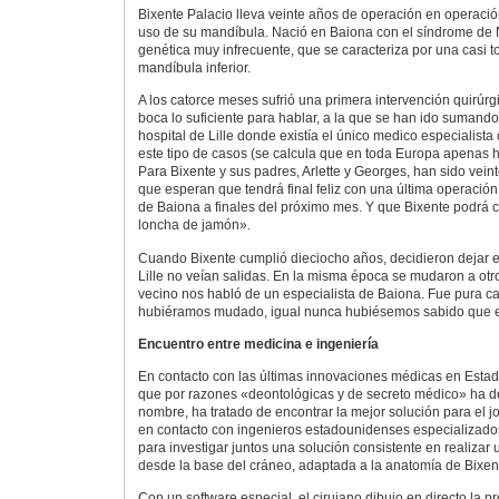
Bixente Palacio lleva veinte años de operación en operació
uso de su mandíbula. Nació en Baiona con el síndrome de
genética muy infrecuente, que se caracteriza por una casi to
mandíbula inferior.
A los catorce meses sufrió una primera intervención quirúrgi
boca lo suficiente para hablar, a la que se han ido sumando
hospital de Lille donde existía el único medico especialista
este tipo de casos (se calcula que en toda Europa apenas 
Para Bixente y sus padres, Arlette y Georges, han sido vein
que esperan que tendrá final feliz con una última operación 
de Baiona a finales del próximo mes. Y que Bixente podrá c
loncha de jamón».
Cuando Bixente cumplió dieciocho años, decidieron dejar e
Lille no veían salidas. En la misma época se mudaron a otr
vecino nos habló de un especialista de Baiona. Fue pura ca
hubiéramos mudado, igual nunca hubiésemos sabido que exis
Encuentro entre medicina e ingeniería
En contacto con las últimas innovaciones médicas en Estado
que por razones «deontológicas y de secreto médico» ha de
nombre, ha tratado de encontrar la mejor solución para el 
en contacto con ingenieros estadounidenses especializado
para investigar juntos una solución consistente en realizar
desde la base del cráneo, adaptada a la anatomía de Bixen
Con un software especial, el cirujano dibujo en directo la p