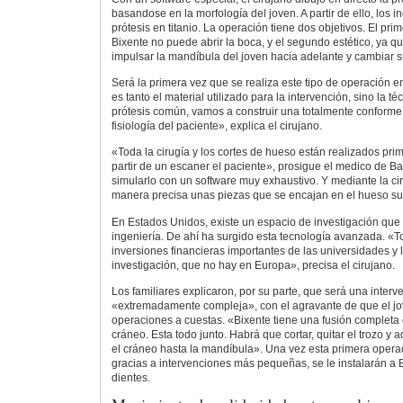
basandose en la morfología del joven. A partir de ello, los i
prótesis en titanio. La operación tiene dos objetivos. El pri
Bixente no puede abrir la boca, y el segundo estético, ya q
impulsar la mandíbula del joven hacia adelante y cambiar s
Será la primera vez que se realiza este tipo de operación
es tanto el material utilizado para la intervención, sino la t
prótesis común, vamos a construir una totalmente conforme 
fisiología del paciente», explica el cirujano.
«Toda la cirugía y los cortes de hueso están realizados pri
partir de un escaner el paciente», prosigue el medico de 
simularlo con un software muy exhaustivo. Y mediante la ci
manera precisa unas piezas que se encajan en el hueso s
En Estados Unidos, existe un espacio de investigación que 
ingeniería. De ahí ha surgido esta tecnología avanzada. «To
inversiones financieras importantes de las universidades y 
investigación, que no hay en Europa», precisa el cirujano.
Los familiares explicaron, por su parte, que será una interv
«extremadamente compleja», con el agravante de que el jo
operaciones a cuestas. «Bixente tiene una fusión completa 
cráneo. Esta todo junto. Habrá que cortar, quitar el trozo y
el cráneo hasta la mandíbula». Una vez esta primera operac
gracias a intervenciones más pequeñas, se le instalarán a B
dientes.