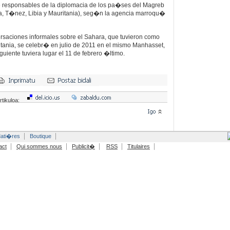
 responsables de la diplomacia de los pa�ses del Magreb
a, T�nez, Libia y Mauritania), seg�n la agencia marroqu�
rsaciones informales sobre el Sahara, que tuvieron como
ritania, se celebr� en julio de 2011 en el mismo Manhasset,
iguiente tuviera lugar el 11 de febrero �ltimo.
rtikuloa:
ati�res
Boutique
act
Qui sommes nous
Publicit�
RSS
Titulaires