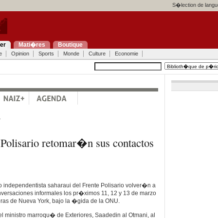
S�lection de langu
ier
Mati�res
Boutique
e
Opinion
Sports
Monde
Culture
Economie
a
 Polisario retomar�n sus contactos
 independentista saharaui del Frente Polisario volver�n a
nversaciones informales los pr�ximos 11, 12 y 13 de marzo
eras de Nueva York, bajo la �gida de la ONU.
el ministro marroqu� de Exteriores, Saadedin al Otmani, al