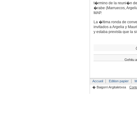
t�rmino de la reuni�n de
�rabe (Marruecos, Argeli
MAP.
La �ltima ronda de conve
invitados a Argelia y Mau
y estaba prevista que la s
Gehitu a
Accueil
Edition papier
M
� Baigorri Argitaletxea
Cont