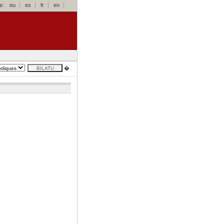
e:
eu
es
fr
en
�