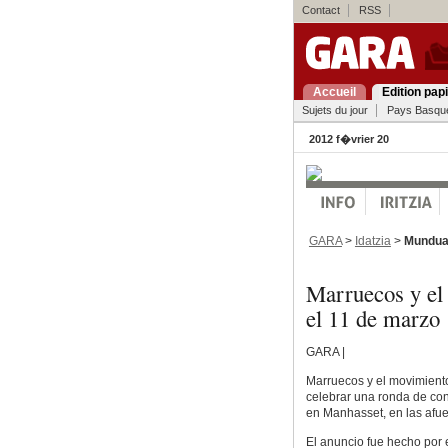
Contact
RSS
Accueil
Edition pap
Sujets du jour
Pays Basqu
2012 f�vrier 20
GARA
>
Idatzia
>
Mundu
Marruecos y el
el 11 de marzo
GARA |
Marruecos y el movimiento
celebrar una ronda de co
en Manhasset, en las afu
El anuncio fue hecho por 