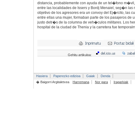
distancia, probablemente con ayuda de un tel�fono m�vil
entre las localidades de Issers y Bordj Menaiel, seg�n las
objetivo de los agresores era un convoy del Ej�rcito, las c
entre ellas una mujer, formaban parte de los pasajeros de
justo detr�s de la columna de veh�culos militares. Los her
hospital de la ciudad de Thenia y la carretera fue temporalm
Gehitu artikuloa:
Hasiera
Paperezko edizioa
Gaiak
Denda
� Baigorri Argitaletxea
Harremana
Nor gara
Iragarkiak