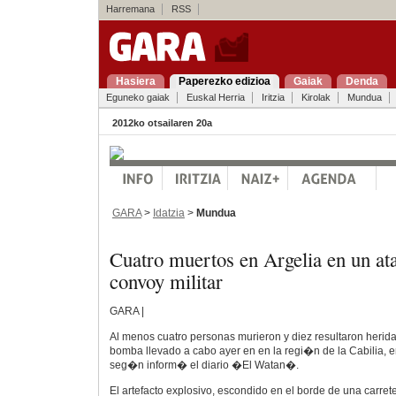
Harremana
RSS
Hasiera
Paperezko edizioa
Gaiak
Denda
Eguneko gaiak
Euskal Herria
Iritzia
Kirolak
Mundua
2012ko otsailaren 20a
GARA
>
Idatzia
>
Mundua
Cuatro muertos en Argelia en un at
convoy militar
GARA |
Al menos cuatro personas murieron y diez resultaron herid
bomba llevado a cabo ayer en en la regi�n de la Cabilia, en
seg�n inform� el diario �El Watan�.
El artefacto explosivo, escondido en el borde de una carret