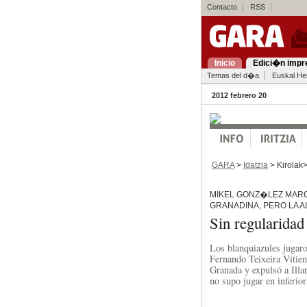
Contacto
RSS
Inicio
Edici�n impr
Temas del d�a
Euskal Her
2012 febrero 20
GARA
>
Idatzia
> Kirolak
MIKEL GONZ�LEZ MARC
GRANADINA, PERO LA 
Sin regularidad
Los blanquiazules jugaro
Fernando Teixeira Vitien
Granada y expulsó a Illa
no supo jugar en inferior