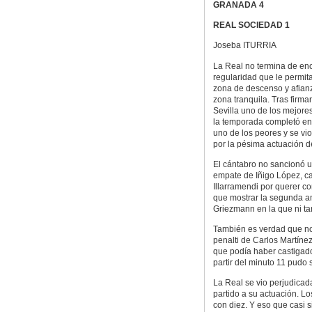
GRANADA 4
REAL SOCIEDAD 1
Joseba ITURRIA
La Real no termina de enc
regularidad que le permita
zona de descenso y afian
zona tranquila. Tras firmar
Sevilla uno de los mejore
la temporada completó e
uno de los peores y se vi
por la pésima actuación d
El cántabro no sancionó un
empate de Iñigo López, ca
Illarramendi por querer co
que mostrar la segunda am
Griezmann en la que ni tan
También es verdad que no
penalti de Carlos Martínez
que podía haber castigado 
partir del minuto 11 pudo 
La Real se vio perjudicada
partido a su actuación. Lo
con diez. Y eso que casi 