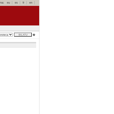
oma:
eu
es
fr
en
�