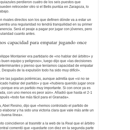
anquiazules perdieron cuatro de los seis puestos que
pueden retroceder otro si el Betis puntúa en Zaragoza, lo
 abajo.
n rivales directos son los que definen dónde va a estar un
cuentra una regularidad no tendrá tranquilidad en su primer
manencia. Será el peaje a pagar por jugar con jóvenes, pero
gularidad cuanto antes.
os capacidad para empatar jugando once
lippe Montanier era partidario de «no hablar del árbitro» y
n buen equipo y peligroso», luego dijo que «las decisiones
 determinantes y pienso que teníamos capacidad de empatar
 Después de la expulsión todo ha sido muy difícil».
bre las jugadas polémicas, aunque admitía que «si no se
licado hablar del partido» y que «hubiera querido jugar once
o porque era un partido muy importante. Si con once ya es
ranada, con uno menos es peor aún». Añadió que hasta el 2-1
spués «todo fue más fácil para el Granada».
, Abel Resino, dijo que «hemos controlado el partido de
 elaborar y ha sido una victoria clara que vale más ante un
n buena línea».
o coincidieron al trasmitir a la web de la Real que el árbitro
 central comentó que «quedarte con diez en la segunda parte