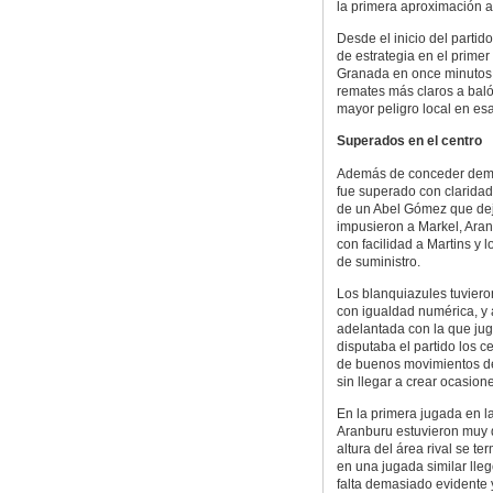
la primera aproximación a
Desde el inicio del parti
de estrategia en el primer
Granada en once minutos n
remates más claros a balón
mayor peligro local en es
Superados en el centro
Además de conceder demas
fue superado con claridad
de un Abel Gómez que dej
impusieron a Markel, Aran
con facilidad a Martins y 
de suministro.
Los blanquiazules tuvier
con igualdad numérica, y
adelantada con la que jug
disputaba el partido los 
de buenos movimientos de 
sin llegar a crear ocasio
En la primera jugada en la
Aranburu estuvieron muy d
altura del área rival se 
en una jugada similar lleg
falta demasiado evidente 