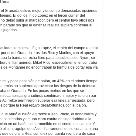
l área.
do el Granada estuvo mejor y encontró demasiadas opciones
 tiempo. El gol de Iñigo López en el tercer corner del
o debió subir al marcador, pero el central tuvo otros dos
 parado sin que la defensa realista supiera controlar al
as jugadas.
iados remates a Iñigo López, el centro del campo realista
 por el del Granada. Los dos Rico y Martins, con el apoyo
aba la banda derecha libre para las subidas de Nyom, se
buru e Illarramendi. Mikel Rico, especialmente, encontraba
los de Montanier no encontraban la fórmula de cortar esa vía
on muy poca posesión de balón, un 42% en el primer tiempo
 además no supieron aprovechar los riesgos de la defensa
aba el Granada. En los pocos metros en los que se
centrocampistas granadinos combinaron mejor y solo un par
Agirretxe permitieron superar esa línea arriesgada, pero
nes porque la Real estuvo desafortunada con el balón.
 que abrió el balón Agirretxe a Xabi Prieto, el donostiarra y
esacertados y de una clara contra en superioridad a la
terminó en un balón comprometido en el centro del campo. Y
ó el contragolpe que Asier Illarramendi quiso cortar con una
y que dejó a la Real con diez por quinta vez fuera de casa