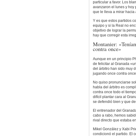
particular a favor. Los bl
avanzaron el lunes y hoy 
que le lleva a mirar hacia
Y es que estos partidos co
equipo y si la Real no en
objetivo de lograr la per
hay que corregir esta irre
Montanier: «Teníam
contra once»
Aunque en un principio Phi
de felicitar al Granada «u
del árbitro han sido muy
jugando once contra once.
No quiso pronunciarse so
habla del árbitro es comp
contra once todo el tiemp
difícil plantar cara al G
se defendió bien y que de
El entrenador del Granada
cabo a rabo, hemos sabido
rival directo que estaba e
Mikel González y Xabi Priet
condicionó el partido. El