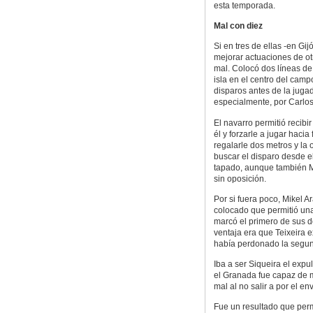
esta temporada.
Mal con diez
Si en tres de ellas -en Gij
mejorar actuaciones de o
mal. Colocó dos líneas de
isla en el centro del cam
disparos antes de la jugad
especialmente, por Carlos
El navarro permitió recibi
él y forzarle a jugar haci
regalarle dos metros y la 
buscar el disparo desde el
tapado, aunque también Ma
sin oposición.
Por si fuera poco, Mikel 
colocado que permitió una
marcó el primero de sus d
ventaja era que Teixeira e
había perdonado la segun
Iba a ser Siqueira el expu
el Granada fue capaz de m
mal al no salir a por el en
Fue un resultado que perm