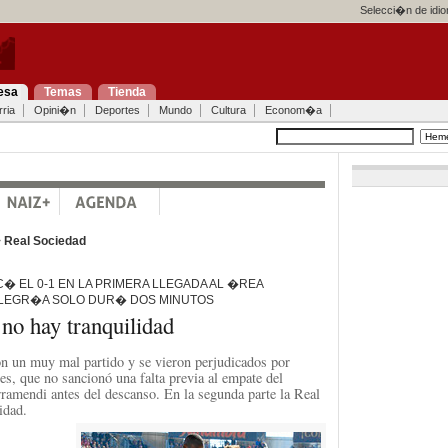
Selecci�n de idi
esa
Temas
Tienda
ria
Opini�n
Deportes
Mundo
Cultura
Econom�a
>
Real Sociedad
� EL 0-1 EN LA PRIMERA LLEGADA AL �REA
ALEGR�A SOLO DUR� DOS MINUTOS
 no hay tranquilidad
n un muy mal partido y se vieron perjudicados por
es, que no sancionó una falta previa al empate del
rramendi antes del descanso. En la segunda parte la Real
idad.