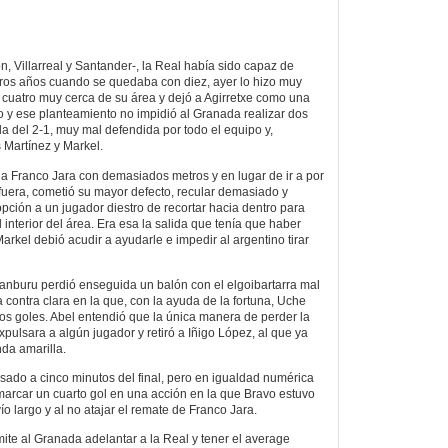
ón, Villarreal y Santander-, la Real había sido capaz de
tros años cuando se quedaba con diez, ayer lo hizo muy
 cuatro muy cerca de su área y dejó a Agirretxe como una
po y ese planteamiento no impidió al Granada realizar dos
a del 2-1, muy mal defendida por todo el equipo y,
 Martínez y Markel.
r a Franco Jara con demasiados metros y en lugar de ir a por
a fuera, cometió su mayor defecto, recular demasiado y
opción a un jugador diestro de recortar hacia dentro para
 interior del área. Era esa la salida que tenía que haber
rkel debió acudir a ayudarle e impedir al argentino tirar
Aranburu perdió enseguida un balón con el elgoibartarra mal
 contra clara en la que, con la ayuda de la fortuna, Uche
os goles. Abel entendió que la única manera de perder la
xpulsara a algún jugador y retiró a Iñigo López, al que ya
da amarilla.
lsado a cinco minutos del final, pero en igualdad numérica
arcar un cuarto gol en una acción en la que Bravo estuvo
vío largo y al no atajar el remate de Franco Jara.
ite al Granada adelantar a la Real y tener el average