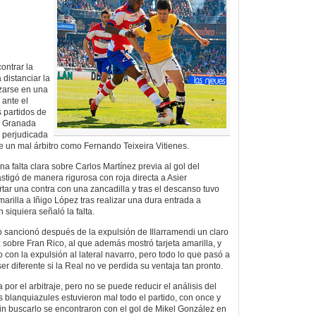
ontrar la
 distanciar la
zarse en una
 ante el
s partidos de
n Granada
o perjudicada
e un mal árbitro como Fernando Teixeira Vitienes.
a falta clara sobre Carlos Martínez previa al gol del
stigó de manera rigurosa con roja directa a Asier
rtar una contra con una zancadilla y tras el descanso tuvo
arilla a Iñigo López tras realizar una dura entrada a
 siquiera señaló la falta.
 sancionó después de la expulsión de Illarramendi un claro
 sobre Fran Rico, al que además mostró tarjeta amarilla, y
con la expulsión al lateral navarro, pero todo lo que pasó a
ser diferente si la Real no ve perdida su ventaja tan pronto.
 por el arbitraje, pero no se puede reducir el análisis del
s blanquiazules estuvieron mal todo el partido, con once y
sin buscarlo se encontraron con el gol de Mikel González en