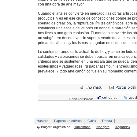
con una obra de arte mayor.
Cuando el arte se convierte en mercado, las obras artística
productos, y es en ese cruce de concepciones donde se pro
libertad de creación, la ruptura de límites canónicos, abre l
establecer una escala de valores en donde la narración se
nos lleva a una gran confusión. El mercado convierte las ob
un subgénero decorativo. Un supermercado del arte es un a
priman los ábacos y los ismos se agotan en el descuento p
Lo contemporáneo es lo actual, lo de hoy, y como en todo ep
calidades y valoraciones se deben buscar en una categoriz
criterios que se sustenten en una escala que se pueda ident
esoterismos y vaguedades. Ni papanatismo, ni entreguismo
prevalece. Y todo arte canónico fue en su momento contemp
Gehitu artikuloa:
Hasiera
Paperezko edizioa
Gaiak
Denda
� Baigorri Argitaletxea
Harremana
Nor gara
Iragarkiak