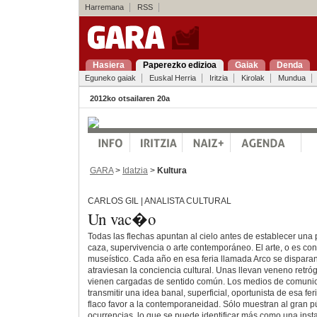
Harremana
RSS
Hasiera
Paperezko edizioa
Gaiak
Denda
Eguneko gaiak
Euskal Herria
Iritzia
Kirolak
Mundua
2012ko otsailaren 20a
GARA
>
Idatzia
>
Kultura
CARLOS GIL | ANALISTA CULTURAL
Un vac�o
Todas las flechas apuntan al cielo antes de establecer una
caza, supervivencia o arte contemporáneo. El arte, o es c
museístico. Cada año en esa feria llamada Arco se disparan
atraviesan la conciencia cultural. Unas llevan veneno retró
vienen cargadas de sentido común. Los medios de comuni
transmitir una idea banal, superficial, oportunista de esa fer
flaco favor a la contemporaneidad. Sólo muestran al gran pú
ocurrencias, lo que se puede identificar más como una insta