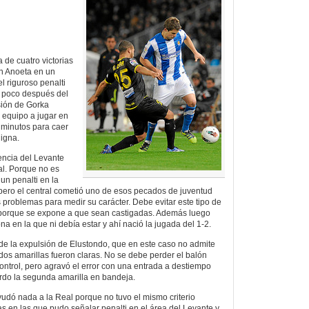
 de cuatro victorias
en Anoeta en un
l riguroso penalti
z poco después del
sión de Gorka
 equipo a jugar en
7 minutos para caer
igna.
iencia del Levante
al. Porque no es
 un penalti en la
 pero el central cometió uno de esos pecados de juventud
 problemas para medir su carácter. Debe evitar este tipo de
 porque se expone a que sean castigadas. Además luego
a en la que ni debía estar y ahí nació la jugada del 1-2.
e la expulsión de Elustondo, que en este caso no admite
os amarillas fueron claras. No se debe perder el balón
ontrol, pero agravó el error con una entrada a destiempo
rdo la segunda amarilla en bandeja.
yudó nada a la Real porque no tuvo el mismo criterio
as en las que pudo señalar penalti en el área del Levante y