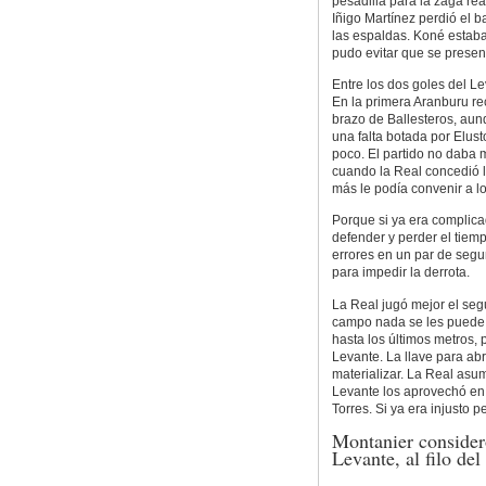
pesadilla para la zaga re
Iñigo Martínez perdió el b
las espaldas. Koné estaba
pudo evitar que se presen
Entre los dos goles del L
En la primera Aranburu rec
brazo de Ballesteros, au
una falta botada por Elus
poco. El partido no daba 
cuando la Real concedió 
más le podía convenir a l
Porque si ya era complica
defender y perder el tiem
errores en un par de segu
para impedir la derrota.
La Real jugó mejor el seg
campo nada se les puede r
hasta los últimos metros, 
Levante. La llave para abr
materializar. La Real asum
Levante los aprovechó en 
Torres. Si ya era injusto p
Montanier consideró
Levante, al filo de