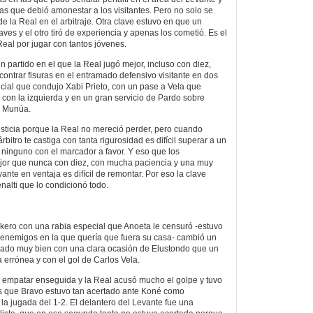
as que debió amonestar a los visitantes. Pero no solo se
de la Real en el arbitraje. Otra clave estuvo en que un
ves y el otro tiró de experiencia y apenas los cometió. Es el
eal por jugar con tantos jóvenes.
 partido en el que la Real jugó mejor, incluso con diez,
contrar fisuras en el entramado defensivo visitante en dos
icial que condujo Xabi Prieto, con un pase a Vela que
 con la izquierda y en un gran servicio de Pardo sobre
ó Munúa.
sticia porque la Real no mereció perder, pero cuando
bitro te castiga con tanta rigurosidad es difícil superar a un
 ninguno con el marcador a favor. Y eso que los
jor que nunca con diez, con mucha paciencia y una muy
ante en ventaja es difícil de remontar. Por eso la clave
nalti que lo condicionó todo.
kero con una rabia especial que Anoeta le censuró -estuvo
 enemigos en la que quería que fuera su casa- cambió un
ado muy bien con una clara ocasión de Elustondo que un
 errónea y con el gol de Carlos Vela.
 empatar enseguida y la Real acusó mucho el golpe y tuvo
s que Bravo estuvo tan acertado ante Koné como
la jugada del 1-2. El delantero del Levante fue una