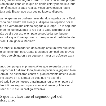
alista, que en ese segundo tanto no estuvo acertada porque
alón en una zona en la que no debía estar y nadie le cubrió
 en línea con la zaga realista y con su velocidad nadie
tara ante Bravo, que esta vez no tapó su disparo.
evante apenas se pudieron rescatar dos jugadas de la Real.
ortó bien dentro del área y su disparo fue repelido por el
nque es verdad que estaba pegado al cuerpo. En la segunda
tondo no fue enviada a la red por la zaga azulgrana por
más de sí y por eso el empate se podía dar por bueno
la contra que Koné aprovechó para poner el partido donde
os de Juan Ignacio Martínez.
do tener el marcador en desventaja ante un rival que sabe
po como ningún otro, Gorka Elustondo cometió dos graves
ndos que obligaron a su equipo a hacer un esfuerzo extra
undo tiempo que el primero. A los que se quedaron en el
eprochar. Lo dieron todo, tuvieron paciencia, jugaron bien
pero allí se estrellaron contra el planteamiento defensivo del
irlo estuvo en la jugada de Vela que no acertó a
ió todo tipo de riesgos para intentar lograr el empate y el
los últimos segundos para marcar el tercer gol de Xavi
erder, el 1-3 fue un castigo excesivo.
 que la clave fue el segundo gol del
l descanso