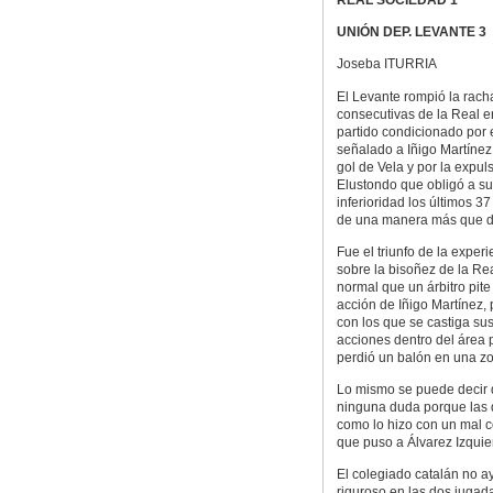
UNIÓN DEP. LEVANTE 3
Joseba ITURRIA
El Levante rompió la racha
consecutivas de la Real 
partido condicionado por e
señalado a Iñigo Martíne
gol de Vela y por la expul
Elustondo que obligó a su
inferioridad los últimos 3
de una manera más que d
Fue el triunfo de la exper
sobre la bisoñez de la Re
normal que un árbitro pite
acción de Iñigo Martínez,
con los que se castiga sus
acciones dentro del área
perdió un balón en una zon
Lo mismo se puede decir d
ninguna duda porque las d
como lo hizo con un mal c
que puso a Álvarez Izquie
El colegiado catalán no a
riguroso en las dos jugad