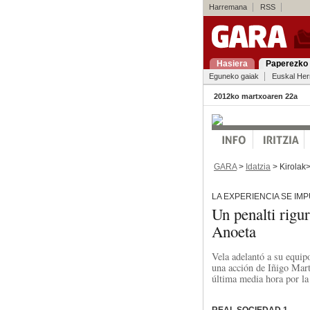
Harremana
RSS
Hasiera
Paperezko 
Eguneko gaiak
Euskal Her
2012ko martxoaren 22a
GARA
>
Idatzia
> Kirolak
LA EXPERIENCIA SE IM
Un penalti rigu
Anoeta
Vela adelantó a su equipo
una acción de Iñigo Mart
última media hora por la
REAL SOCIEDAD 1