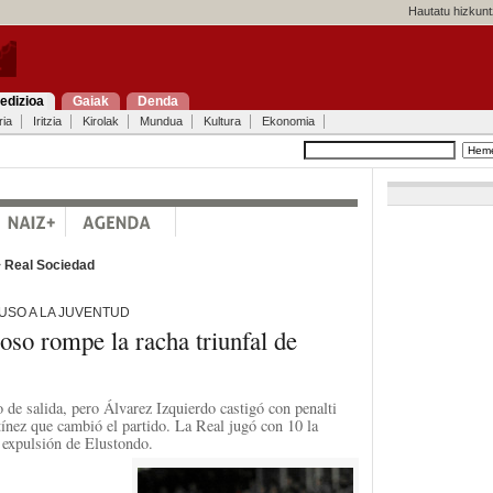
Hautatu hizkunt
edizioa
Gaiak
Denda
ria
Iritzia
Kirolak
Mundua
Kultura
Ekonomia
>
Real Sociedad
PUSO A LA JUVENTUD
roso rompe la racha triunfal de
 de salida, pero Álvarez Izquierdo castigó con penalti
ínez que cambió el partido. La Real jugó con 10 la
 expulsión de Elustondo.