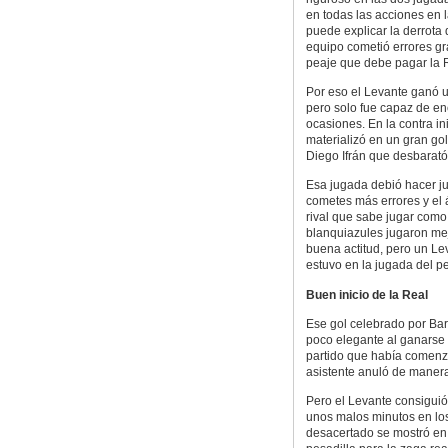
en todas las acciones en l
puede explicar la derrota 
equipo cometió errores gra
peaje que debe pagar la R
Por eso el Levante ganó un
pero solo fue capaz de en
ocasiones. En la contra in
materializó en un gran gol
Diego Ifrán que desbarat
Esa jugada debió hacer ju
cometes más errores y el ár
rival que sabe jugar como
blanquiazules jugaron me
buena actitud, pero un Lev
estuvo en la jugada del pe
Buen inicio de la Real
Ese gol celebrado por Bar
poco elegante al ganarse
partido que había comenz
asistente anuló de manera
Pero el Levante consiguió
unos malos minutos en lo
desacertado se mostró en 