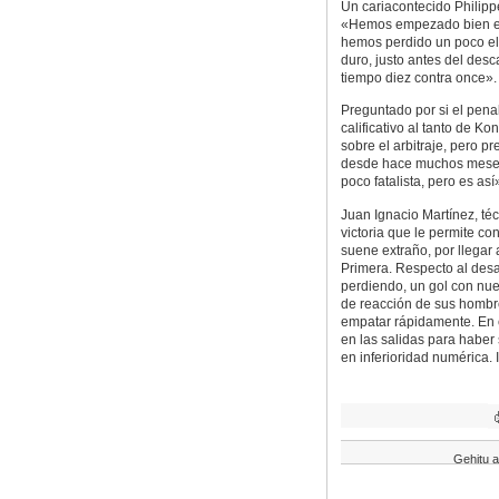
Un cariacontecido Philippe
«Hemos empezado bien el p
hemos perdido un poco el 
duro, justo antes del de
tiempo diez contra once».
Preguntado por si el penal
calificativo al tanto de Ko
sobre el arbitraje, pero pr
desde hace muchos meses 
poco fatalista, pero es así
Juan Ignacio Martínez, té
victoria que le permite c
suene extraño, por llegar 
Primera. Respecto al desa
perdiendo, un gol con nue
de reacción de sus hombres
empatar rápidamente. En 
en las salidas para haber
en inferioridad numérica
Gehitu a