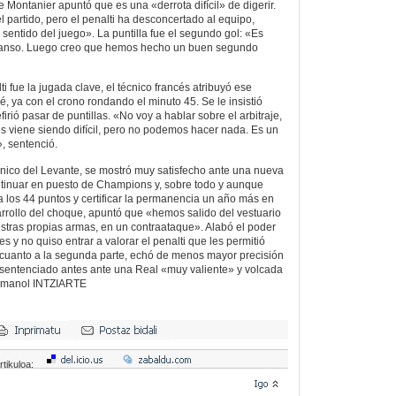
 Montanier apuntó que es una «derrota difícil» de digerir.
artido, pero el penalti ha desconcertado al equipo,
sentido del juego». La puntilla fue el segundo gol: «Es
scanso. Luego creo que hemos hecho un buen segundo
ti fue la jugada clave, el técnico francés atribuyó ese
né, ya con el crono rondando el minuto 45. Se le insistió
efirió pasar de puntillas. «No voy a hablar sobre el arbitraje,
viene siendo difícil, pero no podemos hacer nada. Es un
», sentenció.
cnico del Levante, se mostró muy satisfecho ante una nueva
ontinuar en puesto de Champions y, sobre todo y aunque
a los 44 puntos y certificar la permanencia un año más en
rrollo del choque, apuntó que «hemos salido del vestuario
stras propias armas, en un contraataque». Alabó el poder
 y no quiso entrar a valorar el penalti que les permitió
cuanto a la segunda parte, echó de menos mayor precisión
 sentenciado antes ante una Real «muy valiente» y volcada
. Imanol INTZIARTE
rtikuloa: