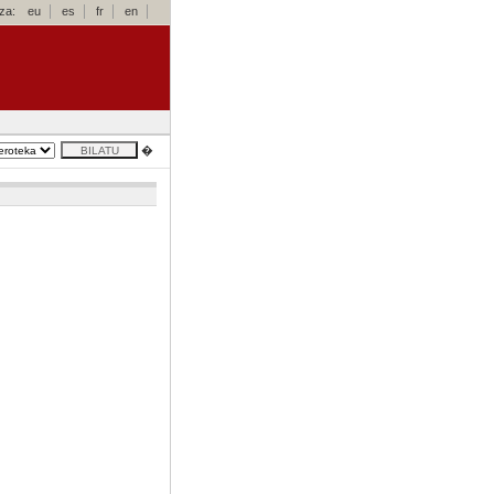
za:
eu
es
fr
en
�