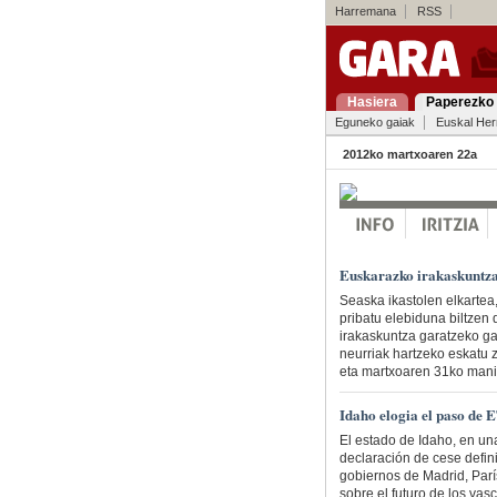
Harremana
RSS
Hasiera
Paperezko 
Eguneko gaiak
Euskal Her
2012ko martxoaren 22a
Euskarazko irakaskuntza
Seaska ikastolen elkartea
pribatu elebiduna biltzen
irakaskuntza garatzeko ga
neurriak hartzeko eskatu 
eta martxoaren 31ko manif
Idaho elogia el paso de
El estado de Idaho, en un
declaración de cese defin
gobiernos de Madrid, Parí
sobre el futuro de los vas