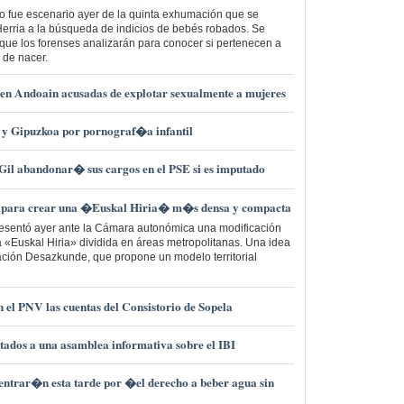
o fue escenario ayer de la quinta exhumación que se
erria a la búsqueda de indicios de bebés robados. Se
que los forenses analizarán para conocer si pertenecen a
 de nacer.
 en Andoain acusadas de explotar sexualmente a mujeres
a y Gipuzkoa por pornograf�a infantil
Gil abandonar� sus cargos en el PSE si es imputado
 para crear una �Euskal Hiria� m�s densa y compacta
resentó ayer ante la Cámara autonómica una modificación
 «Euskal Hiria» dividida en áreas metropolitanas. Una idea
ación Desazkunde, que propone un modelo territorial
n el PNV las cuentas del Consistorio de Sopela
tados a una asamblea informativa sobre el IBI
entrar�n esta tarde por �el derecho a beber agua sin