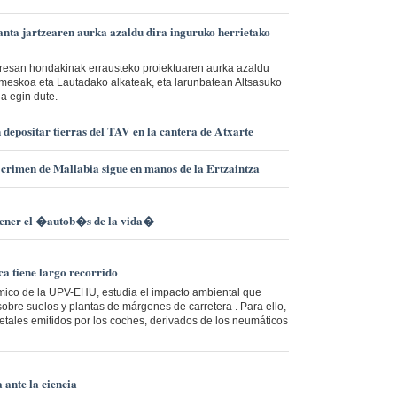
anta jartzearen aurka azaldu dira inguruko herrietako
presan hondakinak errausteko proiektuaren aurka azaldu
Ameskoa eta Lautadako alkateak, eta larunbatean Altsasuko
a egin dute.
 depositar tierras del TAV en la cantera de Atxarte
 crimen de Mallabia sigue en manos de la Ertzaintza
tener el �autob�s de la vida�
a tiene largo recorrido
mico de la UPV-EHU, estudia el impacto ambiental que
sobre suelos y plantas de márgenes de carretera . Para ello,
etales emitidos por los coches, derivados de los neumáticos
 ante la ciencia