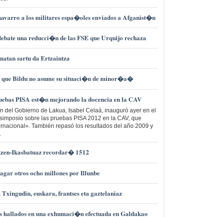
avarro a los militares espa�oles enviados a Afganist�n
bate una reducci�n de las FSE que Urquijo rechaza
rnatan sartu da Ertzaintza
s que Bildu no asume su situaci�n de minor�a�
uebas PISA est�n mejorando la docencia en la CAV
 del Gobierno de Lakua, Isabel Celaá, inauguró ayer en el
 simposio sobre las pruebas PISA 2012 en la CAV, que
ternacional». También repasó los resultados del año 2009 y
.
ortzen-Ikasbatuaz recordar� 1512
gar otros ocho millones por Illunbe
xingudin, euskara, frantses eta gaztelaniaz
os hallados en una exhumaci�n efectuada en Galdakao