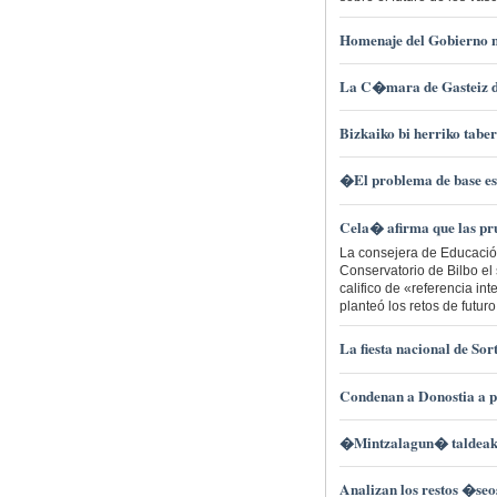
Homenaje del Gobierno n
La C�mara de Gasteiz de
Bizkaiko bi herriko tabe
�El problema de base e
Cela� afirma que las pr
La consejera de Educación
Conservatorio de Bilbo el
califico de «referencia in
planteó los retos de futuro
La fiesta nacional de S
Condenan a Donostia a pa
�Mintzalagun� taldeak T
Analizan los restos �se