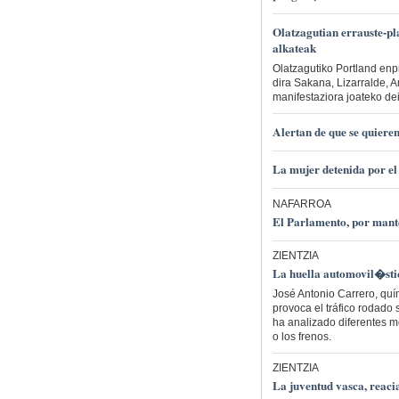
Olatzagutian errauste-pl
alkateak
Olatzagutiko Portland en
dira Sakana, Lizarralde, 
manifestaziora joateko dei
Alertan de que se quieren
La mujer detenida por el
NAFARROA
El Parlamento, por man
ZIENTZIA
La huella automovil�stic
José Antonio Carrero, quí
provoca el tráfico rodado 
ha analizado diferentes m
o los frenos.
ZIENTZIA
La juventud vasca, reacia