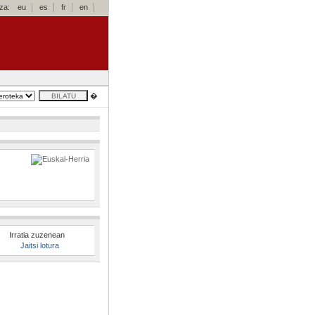
za:
eu
es
fr
en
�
Irratia zuzenean
Jaitsi lotura