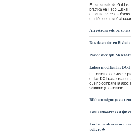
El cementerio de Galdaka
practica en Hego Euskal H
encontraron restos óseos 
un niño que murió al poco
Arrestadas seis personas
Dos detenidos en Bizkai
Pastor dice que Melchor 
Lakua modifica las DOT
El Gobierno de Gasteiz p
de las DOT para crear una
que no comparte la asoci
solidario y sostenible.
Bildu consigue pactar co
Los laudioarras est�n ci
Los baracaldeses se conc
peligro�