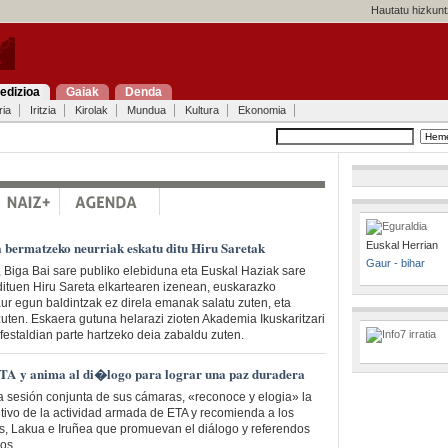
Hautatu hizkunt
edizioa
Gaiak
Denda
ria
Iritzia
Kirolak
Mundua
Kultura
Ekonomia
 bermatzeko neurriak eskatu ditu Hiru Saretak
Euskal Herrian
Gaur - bihar
, Biga Bai sare publiko elebiduna eta Euskal Haziak sare
 dituen Hiru Sareta elkartearen izenean, euskarazko
ur egun baldintzak ez direla emanak salatu zuten, eta
zuten. Eskaera gutuna helarazi zioten Akademia Ikuskaritzari
estaldian parte hartzeko deia zabaldu zuten.
 ETA y anima al di�logo para lograr una paz duradera
a sesión conjunta de sus cámaras, «reconoce y elogia» la
itivo de la actividad armada de ETA y recomienda a los
s, Lakua e Iruñea que promuevan el diálogo y referendos
cos.