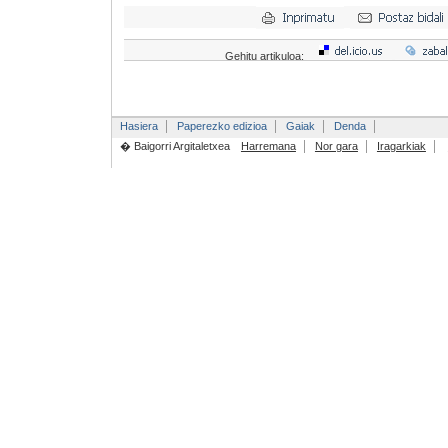
Gehitu artikuloa:
Hasiera
Paperezko edizioa
Gaiak
Denda
� Baigorri Argitaletxea
Harremana
Nor gara
Iragarkiak