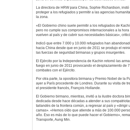
La directora de HRW para China, Sophie Richardson, instó 
proteger a los refugiados y permitir a las agencias humanit
la zona.
«El Gobierno chino suele permitir a los refugiados de Kac
pero no cumple sus compromisos internacionales a la hora
vuelven al país y de cubrir sus necesidades básicas», critic
Indicó que entre 7.000 y 10.000 refugiados han abandonad
hacia China desde que en junio de 2011 se produjo el reinic
las fuerzas de seguridad birmanas y grupos insurgentes.
El Ejército por la Independencia de Kachin retomó las armas
fuego en junio de 2011 provocando el desplazamiento de 7
combates con el Ejército.
Por otra parte, la opositora birmana y Premio Nobel de la 
ayer a París procedente de Londres. Durante su visita de tre
el presidente francés, François Hollande.
El Gobierno birmano, mientras, invitó a la ilustre doctora 
dedicada desde hace décadas a atender a sus compatriotas
tailandés de la frontera común, a regresar al país y «dirigir
camas». «Hemos oído que atiende a más de 100.000 perso
año. Eso es más de lo que puede hacer el Gobierno», remar
Transporte, Aung Min.