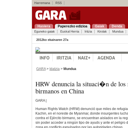
Harremana
RSS
Hasiera
Paperezko edizioa
Gaiak
Denda
Eguneko gaiak
Euskal Herria
Iritzia
Kirolak
Mundua
2012ko ekainaren 27a
GARA
>
Idatzia
>
Mundua
HRW denuncia la situaci�n de los 
birmanos en China
GARA |
Human Rights Watch (HRW) denunció que miles de refugiad
Kachin, en el noreste de Myanmar, donde insurgentes luch
contra el Ejército birmano, se encuentran aislados en la re
sin poder acceder a ningún tipo de ayuds y ante el peligro d
zona en conflicto expulsados por las autoridades chinas.