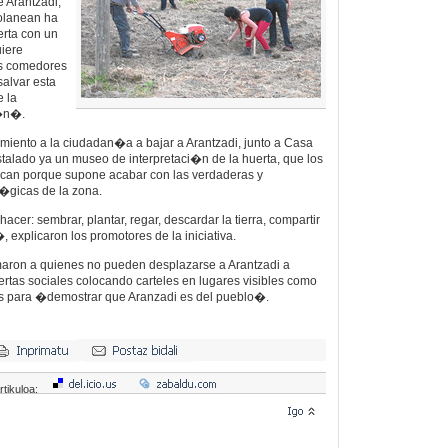
e Arantzadi,
zolanean ha
rta con un
uiere
os comedores
salvar esta
e la
z�n�.
mamiento a la ciudadan�a a bajar a Arantzadi, junto a Casa
talado ya un museo de interpretaci�n de la huerta, que los
itican porque supone acabar con las verdaderas y
l�gicas de la zona.
er: sembrar, plantar, regar, descardar la tierra, compartir
, explicaron los promotores de la iniciativa.
amaron a quienes no pueden desplazarse a Arantzadi a
ertas sociales colocando carteles en lugares visibles como
las para �demostrar que Aranzadi es del pueblo�.
rtikuloa: