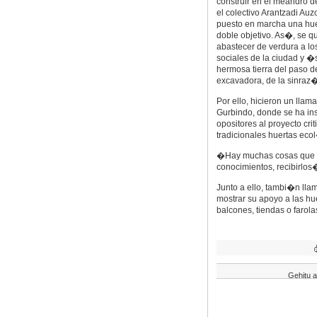
construir en el meandro d
el colectivo Arantzadi Au
puesto en marcha una hue
doble objetivo. As�, se q
abastecer de verdura a l
sociales de la ciudad y �
hermosa tierra del paso d
excavadora, de la sinra
Por ello, hicieron un lla
Gurbindo, donde se ha ins
opositores al proyecto cr
tradicionales huertas eco
�Hay muchas cosas que hac
conocimientos, recibirlos�
Junto a ello, tambi�n ll
mostrar su apoyo a las hu
balcones, tiendas o faro
Gehitu a