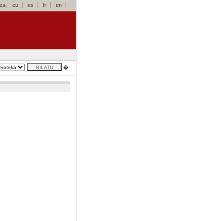
za:
eu
es
fr
en
�