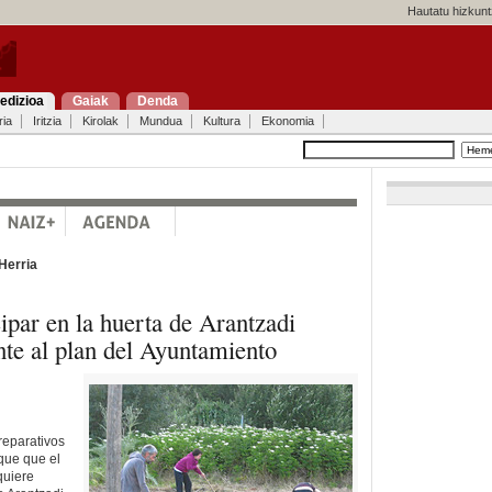
Hautatu hizkunt
edizioa
Gaiak
Denda
ria
Iritzia
Kirolak
Mundua
Kultura
Ekonomia
Herria
ipar en la huerta de Arantzadi
te al plan del Ayuntamiento
reparativos
rque que el
quiere