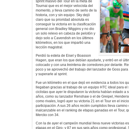
sprint masivo del Tour en la meta de
Tournai que es el mejor velocista del
momento, y lleva camino de serlo de la
historia, con y sin equipo. Sky dejó
claro que su prioridad absoluta es
conseguir la victoria en la clasificación
general con Bradley Wiggins y no dio
un solo relevo en cabeza de pelotón y
dejo solo a Cavendish en los últimos
kilómetros, en los que impartió una
lección magistral.
Perdió la estela de Eisel y Boasson
Hagen, que eran los que debían ayudarle, y entró en el últ
colocado y con una treintena de corredores por delante. R
poco y se aprovechó del trabajo del lanzador de Goss para 
y superarle al sprint.
Fue un kilómetro en el que dejó en evidencia a todos los qu
llegaban gracias al trabajo de un equipo HTC ideal para el 
ciclistas que ayer le disputaron la victoria habían estado a s
años, como su lanzador Renshaw o el de Greipel, Henderso
como rivales, logró ayer su victoria 21 en el Tour en el inici
participación. A sus 26 años recién cumplidos lleva camino
inalcanzable en el ranking de etapas ganadas en el Tour,
Merckx con 34.
Con la de ayer el campeón mundial lleva nueve victorias e
etapas en el Giro- y 87 en sus seis años como profesional. S