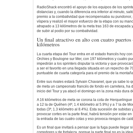
RadioShack encontró el apoyo de los equipos de los sprinte
distancias y, cuando la diferencia era inferior al minuto, sa
premio a la combatividad que recompensaba su pundonor, 
víspera y realizó el mayor esfuerzo de la etapa con su man
atrapado a 13 kilómetros de la meta tras 163 de escapada y
de subir al podio por su combatividad.
Un final atractivo en alto con cuatro puertos
kilómetros
La cuarta etapa del Tour entra en el estado francés hoy con 
Orchies y Boulogne sur Mer, con 197 kilómetros y cuatro pu
impedirán a los sprinters disputar la victoria y que provoc
a ser el favorito en una llegada situada en un repecho de 
puntuable de cuarta categoría para el premio de la montaña
Entre sus rivales estará Sylvain Chavanel, que ya sabe lo 
de meta un campeonato francés de fondo en carretera, ha d
inicio del Tour y ya atacó el domingo en la zona más dura 
A 16 kilómetros de meta se corona la cota de Herquelingue (
a 12 la de Quéhen (4ª, 1.4 kilómetro al 5.9%) y a 7 la de M
todas (3ª, 1.3 kilómetro al 8.4%). Esta sucesión de subidas 
provocar cortes en la parte final, habrá tensión por estar en
la entrada de las cuatro cotas y eso provoca riesgos de caí
Es un final que invitará a pensar que la fuga puede llegar s
corredores y de fortaleza, porque la parte final no es la idea