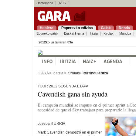
Harremana
RSS
Hasiera
Paperezko edizioa
Gaiak
Denda
Eguneko gaiak
Euskal Herria
Iritzia
Kirolak
Mundua
2012ko uztailaren 03a
GARA
>
Idatzia
> Kirolak>
Txirrindularitza
TOUR 2012 SEGUNDA ETAPA
Cavendish gana sin ayuda
El campeón mundial se impuso en el primer sprint a Gre
necesidad de que el Sky trabajara para prepararle la llega
Joseba ITURRIA
Mark Cavendish demostró en el primer