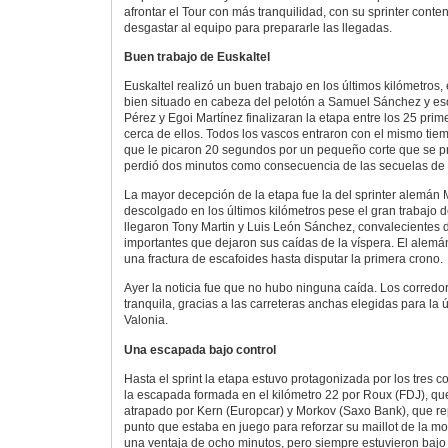
afrontar el Tour con más tranquilidad, con su sprinter conte
desgastar al equipo para prepararle las llegadas.
Buen trabajo de Euskaltel
Euskaltel realizó un buen trabajo en los últimos kilómetros,
bien situado en cabeza del pelotón a Samuel Sánchez y e
Pérez y Egoi Martínez finalizaran la etapa entre los 25 prim
cerca de ellos. Todos los vascos entraron con el mismo tie
que le picaron 20 segundos por un pequeño corte que se p
perdió dos minutos como consecuencia de las secuelas de l
La mayor decepción de la etapa fue la del sprinter alemán 
descolgado en los últimos kilómetros pese el gran trabajo 
llegaron Tony Martin y Luis León Sánchez, convalecientes 
importantes que dejaron sus caídas de la víspera. El alemá
una fractura de escafoides hasta disputar la primera crono.
Ayer la noticia fue que no hubo ninguna caída. Los corredo
tranquila, gracias a las carreteras anchas elegidas para la 
Valonia.
Una escapada bajo control
Hasta el sprint la etapa estuvo protagonizada por los tres 
la escapada formada en el kilómetro 22 por Roux (FDJ), q
atrapado por Kern (Europcar) y Morkov (Saxo Bank), que rep
punto que estaba en juego para reforzar su maillot de la m
una ventaja de ocho minutos, pero siempre estuvieron bajo 