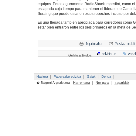
equipos. Pero seguramente RadioShack impedirá, como el p
escapada coja tiempo para mantener el liderato de Cancel
Seraing que puede estar en estos repechos incluso por dela
Es una llegada también apropiada para corredores como Gil
estar bien entraron entre los seis primeros en la meta de 
Gehitu artikuloa:
Hasiera
Paperezko edizioa
Gaiak
Denda
� Baigorri Argitaletxea
Harremana
Nor gara
Iragarkiak