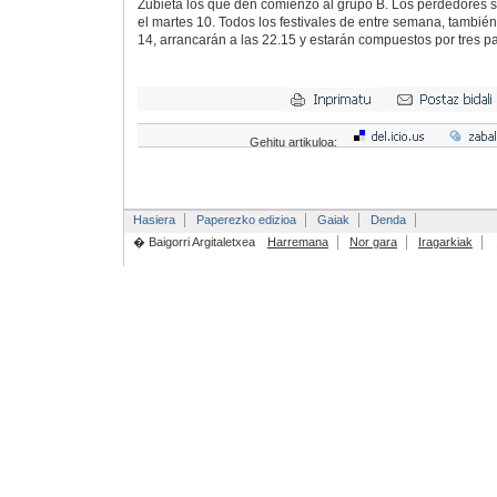
Zubieta los que den comienzo al grupo B. Los perdedores se
el martes 10. Todos los festivales de entre semana, también 
14, arrancarán a las 22.15 y estarán compuestos por tres pa
Gehitu artikuloa:
Hasiera
Paperezko edizioa
Gaiak
Denda
� Baigorri Argitaletxea
Harremana
Nor gara
Iragarkiak