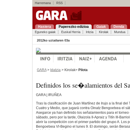
Harremana
RSS
Hasiera
Paperezko edizioa
Gaiak
Denda
Eguneko gaiak
Euskal Herria
Iritzia
Kirolak
Mundua
2012ko uztailaren 03a
GARA
>
Idatzia
> Kirolak>
Pilota
Definidos los se�alamientos del
GARA | IRUÑEA
Tras la clasificación de Juan Martínez de Irujo a la final de
Cuatro y Medio, que jugará contra Oinatz Bengoetxea el sá
Asegarce ya han definido los señalamientos para el torneo
sábado, pero por la tarde, Olaizola II-Apraiz y Titín III-Barr
abrir la competición con el primer partido del grupo A. Los
Bengoetxea VI-Begino el lunes 9. El domingo, serán Berasal