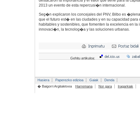
destacaron la importancia y el valor que tiene para la capi
2013 un evento de esta repercusi�n internacional.
Seg�n explicaron los concejales del PNV, Bilbo es �ple
que el futuro est� en las ciudades y en su capacidad para
habitables y sostenibles, que fomenten la excelencia en la 
innovaci�n, la tecnolog�a y las soluciones urbanas.
Gehitu artikuloa:
Hasiera
Paperezko edizioa
Gaiak
Denda
� Baigorri Argitaletxea
Harremana
Nor gara
Iragarkiak