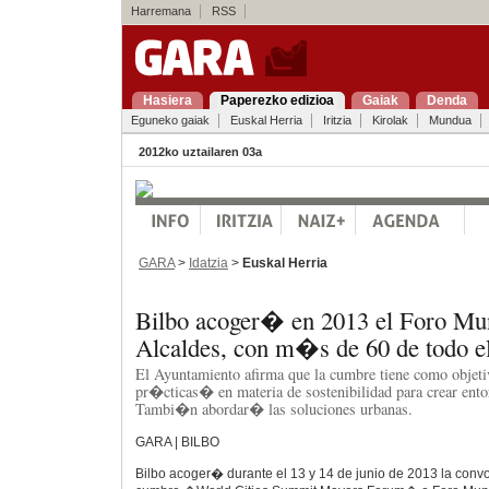
Harremana
RSS
Hasiera
Paperezko edizioa
Gaiak
Denda
Eguneko gaiak
Euskal Herria
Iritzia
Kirolak
Mundua
2012ko uztailaren 03a
GARA
>
Idatzia
>
Euskal Herria
Bilbo acoger� en 2013 el Foro Mu
Alcaldes, con m�s de 60 de todo 
El Ayuntamiento afirma que la cumbre tiene como objet
pr�cticas� en materia de sostenibilidad para crear ent
Tambi�n abordar� las soluciones urbanas.
GARA | BILBO
Bilbo acoger� durante el 13 y 14 de junio de 2013 la convo