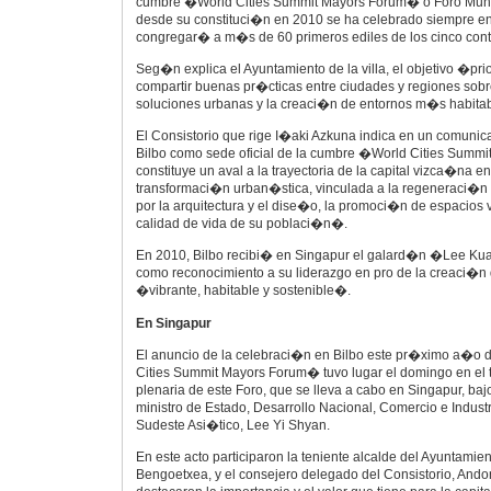
cumbre �World Cities Summit Mayors Forum� o Foro Mundi
desde su constituci�n en 2010 se ha celebrado siempre e
congregar� a m�s de 60 primeros ediles de los cinco cont
Seg�n explica el Ayuntamiento de la villa, el objetivo �prio
compartir buenas pr�cticas entre ciudades y regiones sobre 
soluciones urbanas y la creaci�n de entornos m�s habitab
El Consistorio que rige I�aki Azkuna indica en un comunic
Bilbo como sede oficial de la cumbre �World Cities Sum
constituye un aval a la trayectoria de la capital vizca�na e
transformaci�n urban�stica, vinculada a la regeneraci�n
por la arquitectura y el dise�o, la promoci�n de espacios v
calidad de vida de su poblaci�n�.
En 2010, Bilbo recibi� en Singapur el galard�n �Lee Ku
como reconocimiento a su liderazgo en pro de la creaci�
�vibrante, habitable y sostenible�.
En Singapur
El anuncio de la celebraci�n en Bilbo este pr�ximo a�o
Cities Summit Mayors Forum� tuvo lugar el domingo en el 
plenaria de este Foro, que se lleva a cabo en Singapur, baj
ministro de Estado, Desarrollo Nacional, Comercio e Indust
Sudeste Asi�tico, Lee Yi Shyan.
En este acto participaron la teniente alcalde del Ayuntamien
Bengoetxea, y el consejero delegado del Consistorio, Ando