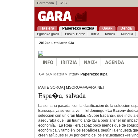
Harremana
RSS
Hasiera
Paperezko edizioa
Gaiak
Denda
Eguneko gaiak
Euskal Herria
Iritzia
Kirolak
Mundua
2012ko uztailaren 03a
GARA
>
Idatzia
> Iritzia>
Paperezko lupa
MAITE SOROA | MSOROA@GARA.NET
Espa�a, salvada
La semana pasada, con la clasificación de la selección espa
Eurocopa ya se venía venir. El domingo «
La Razón
» dedica
selección con un gran titular, «Super España», que incluía
aseguraba que «un triunfo ante Italia podría tener un impac
economía. «La Roja» era capaz poco menos que de solucio
económica, y también los españoles, según la encuesta que
creen así, pues el 84 por ciento de los encuestados «reivindi