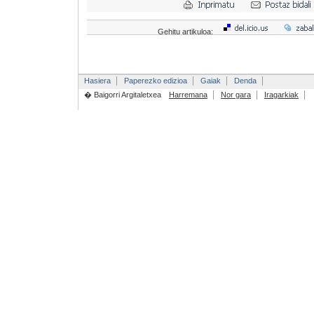
Gehitu artikuloa:
Hasiera
Paperezko edizioa
Gaiak
Denda
� Baigorri Argitaletxea
Harremana
Nor gara
Iragarkiak