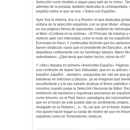
Selección como modelo a seguir para salir de la crisis». T
además de la portada, también dedicaba la contraportada,
español sobre el que se leía: «Todos con España».
Ayer, tras la victoria, era «La Razón» el que dedicaba porta
victoria de la selección española, con un gran titular: «Es
en sus páginas llenas de piperpotos, cantidad de melonad
el título «Cortesía en la victoria»: «El Príncipe de Asturias 
vivieron ayer con intensidad, como el resto de los españole
Eurocopa en Kiev» Y continuaba diciendo que los aplausos
fueron obstáculo «para que el presidente del Ejecutivo, al fin
departiera cortésmente con su homólogo italiano, Mario Mon
autoridades». ¿Qué tenía que haber hecho, reírse de él?
Y «Abc» titulaba en primera «Invencible España». Páginas r
una confesión de Isabel San Sebastián, que en su artículo, 
español, español... siempre», aseguraba ser «de las que 
banderas en balcones y plazas», ya se imaginan qué bander
reconfortante y a la vez extraño analizar el fervor patriótic
nosotros cuando juega la Selección Nacional de fútbol. Rec
exhibición de banderas y orgullosas proclamas de españoli
como Amurrio, en el País Vasco, paradigma del nacionalis
que en el fondo de este pueblo late un sentimiento unitario,
arraigado en la Historia (...)». Ya, así que, en el fondo, t
nos quiere hacer tragar la rueda de molino de que en Amurri
española como en Torrelodones. Anda ya.