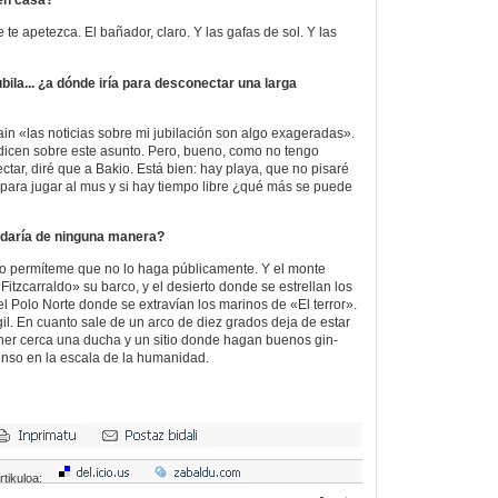
en casa?
 te apetezca. El bañador, claro. Y las gafas de sol. Y las
ila... ¿a dónde iría para desconectar una larga
n «las noticias sobre mi jubilación son algo exageradas».
 dicen sobre este asunto. Pero, bueno, como no tengo
tar, diré que a Bakio. Está bien: hay playa, que no pisaré
ara jugar al mus y si hay tiempo libre ¿qué más se puede
daría de ninguna manera?
ro permíteme que no lo haga públicamente. Y el monte
itzcarraldo» su barco, y el desierto donde se estrellan los
 el Polo Norte donde se extravían los marinos de «El terror».
il. En cuanto sale de un arco de diez grados deja de estar
ner cerca una ducha y un sitio donde hagan buenos gin-
enso en la escala de la humanidad.
rtikuloa: