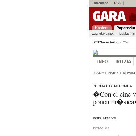
Harremana
RSS
Hasiera
Paperezko 
Eguneko gaiak
Euskal Her
2012ko uztailaren 03a
GARA
>
Idatzia
>
Kultura
ZERUA ETA INFERNUA
�Con el cine vi
ponen m�sic
Félix Linares
Periodista