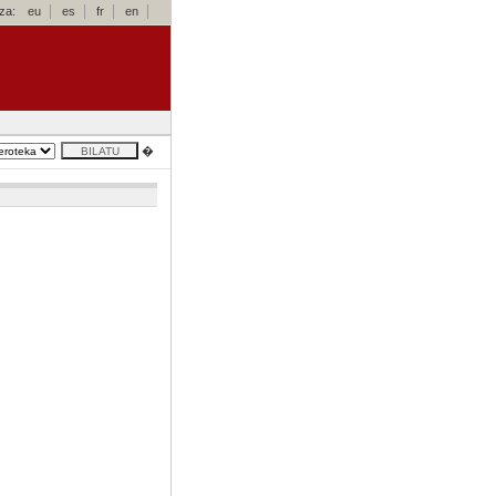
za:
eu
es
fr
en
�