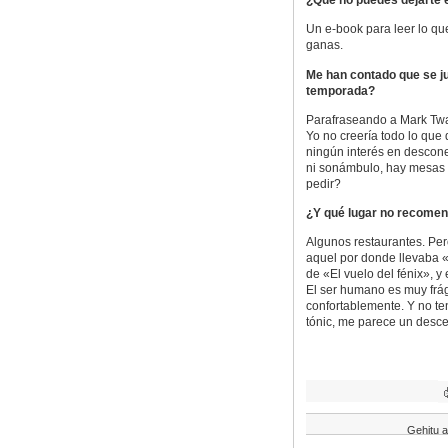
¿Qué no puedes dejarte 
Un e-book para leer lo que
ganas.
Me han contado que se jub
temporada?
Parafraseando a Mark Twai
Yo no creería todo lo que
ningún interés en desconec
ni sonámbulo, hay mesas p
pedir?
¿Y qué lugar no recomen
Algunos restaurantes. Pe
aquel por donde llevaba «F
de «El vuelo del fénix», y
El ser humano es muy frág
confortablemente. Y no te
tónic, me parece un desc
Gehitu a