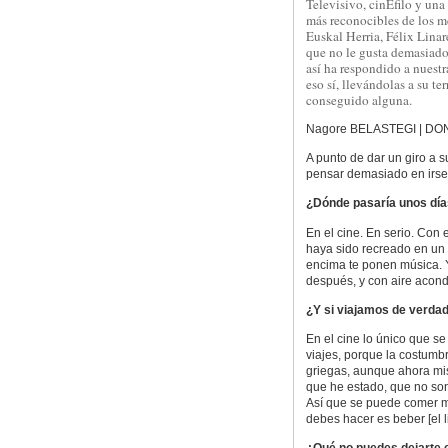
Televisivo, cinÉfilo y una
más reconocibles de los m
Euskal Herria, Félix Linar
que no le gusta demasiado
así ha respondido a nuestr
eso sí, llevándolas a su t
conseguido alguna.
Nagore BELASTEGI | DO
A punto de dar un giro a s
pensar demasiado en irse
¿Dónde pasaría unos dí
En el cine. En serio. Con 
haya sido recreado en un v
encima te ponen música. Y
después, y con aire acond
¿Y si viajamos de verdad.
En el cine lo único que s
viajes, porque la costumbr
griegas, aunque ahora mis
que he estado, que no so
Así que se puede comer mo
debes hacer es beber [el 