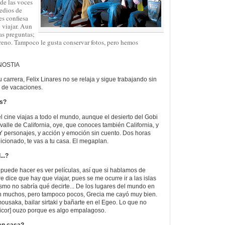
 de las voces
edios de
es confiesa
 viajar. Aun
as preguntas;
erreno. Tampoco le gusta conservar fotos, pero hemos
NOSTIA
u carrera, Felix Linares no se relaja y sigue trabajando sin
 de vacaciones.
as?
el cine viajas a todo el mundo, aunque el desierto del Gobi
alle de California, oye, que conoces también California, y
 personajes, y acción y emoción sin cuento. Dos horas
icionado, te vas a tu casa. El megaplan.
..?
e puede hacer es ver películas, así que si hablamos de
e dice que hay que viajar, pues se me ocurre ir a las islas
mo no sabría qué decirte... De los lugares del mundo en
n muchos, pero tampoco pocos, Grecia me cayó muy bien.
usaka, bailar sirtaki y bañarte en el Egeo. Lo que no
licor] ouzo porque es algo empalagoso.