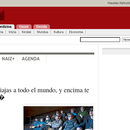
Hautatu hizkunt
edizioa
Gaiak
Denda
ria
Iritzia
Kirolak
Mundua
Kultura
Ekonomia
ajas a todo el mundo, y encima te
a�