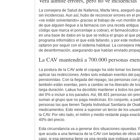
Vera admite errores, pero no ve incidencias
La consejera de Salud de Nafarroa, Marta Vera, aseguró qu
sin incidencias. Aun así, hubo de reconocer errores en el 
«se están solventando» gracias al trabajo de «un montón d
de que alguien llegue a la farmacia con una receta antigua 
código que marca el porcentaje a cobrar), el farmacécutic
en una base de datos en la que se indica el grupo al que p
programa informático el que está fallando, y por este motiv
optaron por seguir con el sistema habitual. La consejera in
de desinformación, asegurando que habían enviado propaga
La CAV mantendrá a 700.000 personas exent
La postura de la CAV ante el copago ha sido tomar los benef
aplicar las restricciones. Antes solo estaban exentos del 
pensionistas. Con la llegada del repago, las personas con 
también están exentas, pero a cambio se ha liberado de los
larga duración. Lakua ha decidido mantener a todos los pe
del 0% e incluir a los parados. Así, 88.401 personas sin pr
suman al grupo que no paga medicinas. En conjunto, a part
personas las que tienen Tarjeta Individual Sanitaria de Osa
medicamentos. Esto viene a suponer un tercio de los usuari
la CAV. Por otro lado, el millón y medio restante paga exa
40% del precio.
Esta circunstancia va a generar dos situaciones opuestas. 
que acuda a una farmacia de la CAV con tarjetas de otros s
caso, si esa persona tiene ya una receta que indique a cuál