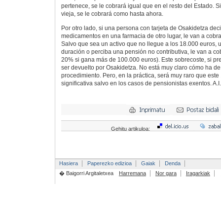
pertenece, se le cobrará igual que en el resto del Estado. S
vieja, se le cobrará como hasta ahora.
Por otro lado, si una persona con tarjeta de Osakidetza deci
medicamentos en una farmacia de otro lugar, le van a cobr
Salvo que sea un activo que no llegue a los 18.000 euros, 
duración o perciba una pensión no contributiva, le van a c
20% si gana más de 100.000 euros). Este sobrecoste, si pres
ser devuelto por Osakidetza. No está muy claro cómo ha de 
procedimiento. Pero, en la práctica, será muy raro que este
significativa salvo en los casos de pensionistas exentos. A.I.
Gehitu artikuloa:
Hasiera
Paperezko edizioa
Gaiak
Denda
� Baigorri Argitaletxea
Harremana
Nor gara
Iragarkiak