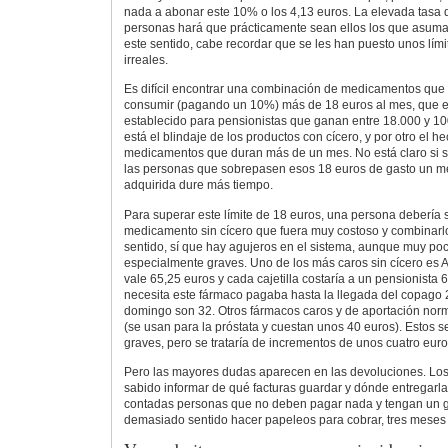
nada a abonar este 10% o los 4,13 euros. La elevada tasa
personas hará que prácticamente sean ellos los que asuman
este sentido, cabe recordar que se les han puesto unos lími
irreales.
Es difícil encontrar una combinación de medicamentos que 
consumir (pagando un 10%) más de 18 euros al mes, que es
establecido para pensionistas que ganan entre 18.000 y 10
está el blindaje de los productos con cícero, y por otro el 
medicamentos que duran más de un mes. No está claro si se
las personas que sobrepasen esos 18 euros de gasto un m
adquirida dure más tiempo.
Para superar este límite de 18 euros, una persona debería 
medicamento sin cícero que fuera muy costoso y combinarlo
sentido, sí que hay agujeros en el sistema, aunque muy po
especialmente graves. Uno de los más caros sin cícero es Ar
vale 65,25 euros y cada cajetilla costaría a un pensionista 
necesita este fármaco pagaba hasta la llegada del copago 
domingo son 32. Otros fármacos caros y de aportación norm
(se usan para la próstata y cuestan unos 40 euros). Estos s
graves, pero se trataría de incrementos de unos cuatro euro
Pero las mayores dudas aparecen en las devoluciones. Los
sabido informar de qué facturas guardar y dónde entregarla
contadas personas que no deben pagar nada y tengan un ga
demasiado sentido hacer papeleos para cobrar, tres meses 