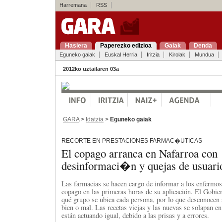
Harremana
RSS
Hasiera
Paperezko edizioa
Gaiak
Denda
Eguneko gaiak
Euskal Herria
Iritzia
Kirolak
Mundua
2012ko uztailaren 03a
GARA
>
Idatzia
>
Eguneko gaiak
RECORTE EN PRESTACIONES FARMAC�UTICAS
El copago arranca en Nafarroa con
desinformaci�n y quejas de usuari
Las farmacias se hacen cargo de informar a los enfermos
copago en las primeras horas de su aplicación. El Gobie
qué grupo se ubica cada persona, por lo que desconocen s
bien o mal. Las recetas viejas y las nuevas se solapan en
están actuando igual, debido a las prisas y a errores.