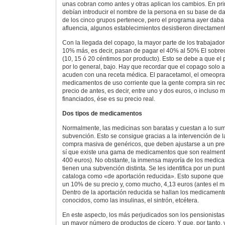
unas cobran como antes y otras aplican los cambios. En pri
debían introducir el nombre de la persona en su base de d
de los cinco grupos pertenece, pero el programa ayer daba f
afluencia, algunos establecimientos desistieron directament
Con la llegada del copago, la mayor parte de los trabajad
10% más, es decir, pasan de pagar el 40% al 50% El sobre
(10, 15 ó 20 céntimos por producto). Esto se debe a que el 
por lo general, bajo. Hay que recordar que el copago solo 
acuden con una receta médica. El paracetamol, el omeoprazo
medicamentos de uso corriente que la gente compra sin rec
precio de antes, es decir, entre uno y dos euros, o incluso
financiados, ése es su precio real.
Dos tipos de medicamentos
Normalmente, las medicinas son baratas y cuestan a lo sum
subvención. Esto se consigue gracias a la intervención de la
compra masiva de genéricos, que deben ajustarse a un prec
sí que existe una gama de medicamentos que son realmente
400 euros). No obstante, la inmensa mayoría de los medic
tienen una subvención distinta. Se les identifica por un punt
cataloga como «de aportación reducida». Esto supone que 
un 10% de su precio y, como mucho, 4,13 euros (antes el m
Dentro de la aportación reducida se hallan los medicament
conocidos, como las insulinas, el sintrón, etcétera.
En este aspecto, los más perjudicados son los pensionista
un mayor número de productos de cícero. Y que, por tanto,