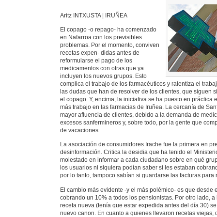
Aritz INTXUSTA | IRUÑEA
El copago -o repago- ha comenzado
en Nafarroa con los previsibles
problemas. Por el momento, conviven
recetas expen- didas antes de
reformularse el pago de los
medicamentos con otras que ya
incluyen los nuevos grupos. Esto
complica el trabajo de los farmacéuticos y ralentiza el traba
las dudas que han de resolver de los clientes, que siguen 
el copago. Y, encima, la iniciativa se ha puesto en práctic
más trabajo en las farmacias de Iruñea. La cercanía de Sa
mayor afluencia de clientes, debido a la demanda de medi
excesos sanfermineros y, sobre todo, por la gente que comp
de vacaciones.
La asociación de consumidores Irache fue la primera en pr
desinformación. Critica la desidia que ha tenido el Minister
molestado en informar a cada ciudadano sobre en qué grup
los usuarios ni siquiera podían saber si les estaban cobran
por lo tanto, tampoco sabían si guardarse las facturas para
El cambio más evidente -y el más polémico- es que desde 
cobrando un 10% a todos los pensionistas. Por otro lado, a
receta nueva (tenía que estar expedida antes del día 30) se
nuevo canon. En cuanto a quienes llevaron recetas viejas, 