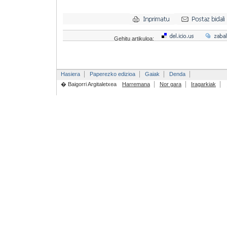
Gehitu artikuloa:
Hasiera
Paperezko edizioa
Gaiak
Denda
� Baigorri Argitaletxea
Harremana
Nor gara
Iragarkiak