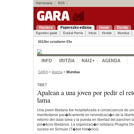
Harremana
RSS
Hasiera
Paperezko edizioa
Gaiak
Denda
Eguneko gaiak
Euskal Herria
Iritzia
Kirolak
Mundua
2012ko uztailaren 03a
GARA
>
Idatzia
>
Mundua
TIBET
Apalean a una joven por pedir el ret
lama
Una joven tibetana fue hospitalizada a consecuencia de una b
manifestarse pac�ficamente en reivindicaci�n de la liberta
retorno del dalai lama y la puesta en libertad del panchen 
pol�ticos tibetanos. La organizaci�n solidaria Phagma Dro
suceso en Sichuan (T�bet hist�rico).