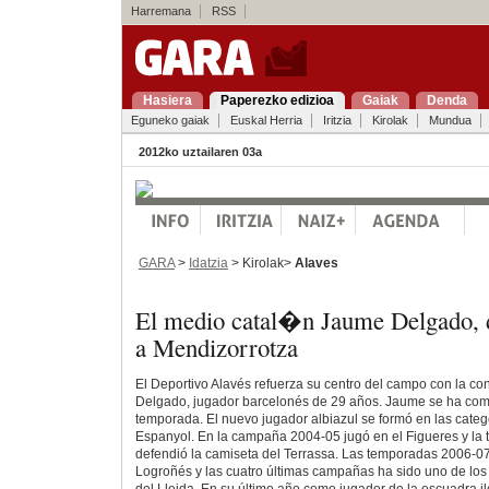
Harremana
RSS
Hasiera
Paperezko edizioa
Gaiak
Denda
Eguneko gaiak
Euskal Herria
Iritzia
Kirolak
Mundua
2012ko uztailaren 03a
GARA
>
Idatzia
> Kirolak>
Alaves
El medio catal�n Jaume Delgado, de
a Mendizorrotza
El Deportivo Alavés refuerza su centro del campo con la co
Delgado, jugador barcelonés de 29 años. Jaume se ha co
temporada. El nuevo jugador albiazul se formó en las catego
Espanyol. En la campaña 2004-05 jugó en el Figueres y la
defendió la camiseta del Terrassa. Las temporadas 2006-07
Logroñés y las cuatro últimas campañas ha sido uno de los