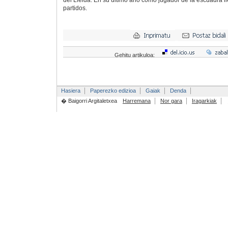
del Lleida. En su último año como jugador de la escuadra i
partidos.
Gehitu artikuloa:
Hasiera
Paperezko edizioa
Gaiak
Denda
� Baigorri Argitaletxea
Harremana
Nor gara
Iragarkiak