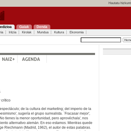
Hautatu hizkunt
edizioa
Gaiak
Denda
ria
Iritzia
Kirolak
Mundua
Kultura
Ekonomia
s
crítico
espectáculo; de la cultura del marketing; del imperio de la
esimismo', sugería el grupo surrealista. `Fracasar mejor',
No tienes la menor oportunidad, pero aprovéchala', nos
iento alternativo alemán. En eso estamos. Mientras quede
rge Riechmann (Madrid, 1962), el autor de estas palabras.