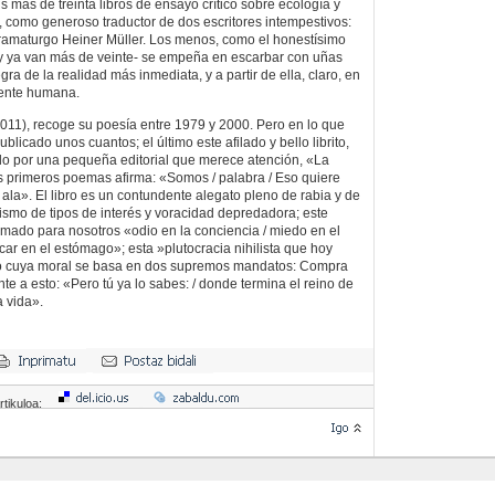
 más de treinta libros de ensayo crítico sobre ecología y
, como generoso traductor de dos escritores intempestivos:
dramaturgo Heiner Müller. Los menos, como el honestísimo
o -y ya van más de veinte- se empeña en escarbar con uñas
gra de la realidad más inmediata, y a partir de ella, claro, en
ente humana.
011), recoge su poesía entre 1979 y 2000. Pero en lo que
blicado unos cuantos; el último este afilado y bello librito,
do por una pequeña editorial que merece atención, «La
s primeros poemas afirma: «Somos / palabra / Eso quiere
n ala». El libro es un contundente alegato pleno de rabia y de
lismo de tipos de interés y voracidad depredadora; este
mado para nosotros «odio en la conciencia / miedo en el
car en el estómago»; esta »plutocracia nihilista que hoy
o cuya moral se basa en dos supremos mandatos: Compra
te a esto: «Pero tú ya lo sabes: / donde termina el reino de
a vida».
rtikuloa: