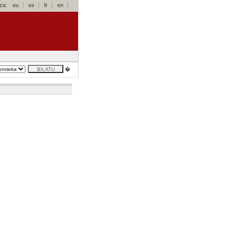
za:
eu
es
fr
en
�