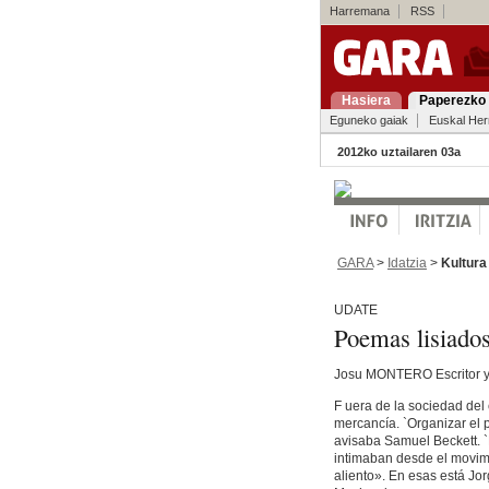
Harremana
RSS
Hasiera
Paperezko 
Eguneko gaiak
Euskal Her
2012ko uztailaren 03a
GARA
>
Idatzia
>
Kultura
UDATE
Poemas lisiado
Josu MONTERO Escritor y 
F uera de la sociedad del 
mercancía. `Organizar el p
avisaba Samuel Beckett. `
intimaban desde el movim
aliento». En esas está Jo