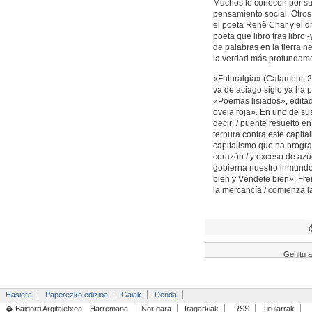
Muchos le conocen por sus
pensamiento social. Otros
el poeta Renè Char y el 
poeta que libro tras libr
de palabras en la tierra ne
la verdad más profundam
«Futuralgia» (Calambur, 2
va de aciago siglo ya ha pu
«Poemas lisiados», edita
oveja roja». En uno de su
decir: / puente resuelto e
ternura contra este capita
capitalismo que ha progra
corazón / y exceso de azú
gobierna nuestro inmund
bien y Véndete bien». Fren
la mercancía / comienza l
Gehitu a
Hasiera
Paperezko edizioa
Gaiak
Denda
� Baigorri Argitaletxea
Harremana
Nor gara
Iragarkiak
RSS
Titularrak