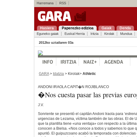
Harremana
RSS
Hasiera
Paperezko edizioa
Gaiak
Denda
Eguneko gaiak
Euskal Herria
Iritzia
Kirolak
Mundua
2012ko uztailaren 03a
GARA
>
Idatzia
> Kirolak>
Athletic
ANDONI IRAOLA CAPIT�N ROJIBLANCO
�Nos cuesta pasar las previas eu
J.V.
Sonriente se presentó el capitán Andoni Iraola para ‘estrena
urgencias de Lezama, víctima también de las obras. El de Us
que la plantilla tiene «una ventaja» con respecto a la últi
conocen a Bielsa. «Nos conoce a todos y sabemos lo que q
apuntó. El guipuzcoano acabó la temporada con dolencias e