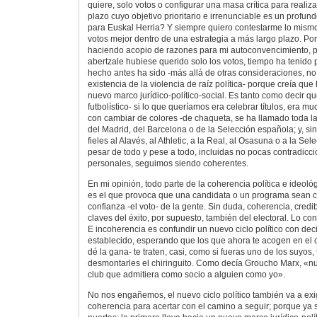
quiere, solo votos o configurar una masa crítica para reali
plazo cuyo objetivo prioritario e irrenunciable es un profund
para Euskal Herria? Y siempre quiero contestarme lo mism
votos mejor dentro de una estrategia a más largo plazo. Por
haciendo acopio de razones para mi autoconvencimiento, pi
abertzale hubiese querido solo los votos, tiempo ha tenido p
hecho antes ha sido -más allá de otras consideraciones, n
existencia de la violencia de raíz política- porque creía qu
nuevo marco jurídico-político-social. Es tanto como decir q
futbolístico- si lo que queríamos era celebrar títulos, era 
con cambiar de colores -de chaqueta, se ha llamado toda l
del Madrid, del Barcelona o de la Selección española; y, 
fieles al Alavés, al Athletic, a la Real, al Osasuna o a la Se
pesar de todo y pese a todo, incluidas no pocas contradicci
personales, seguimos siendo coherentes.
En mi opinión, todo parte de la coherencia política e ideoló
es el que provoca que una candidata o un programa sean c
confianza -el voto- de la gente. Sin duda, coherencia, credi
claves del éxito, por supuesto, también del electoral. Lo con
E incoherencia es confundir un nuevo ciclo político con dec
establecido, esperando que los que ahora te acogen en el c
dé la gana- te traten, casi, como si fueras uno de los suyos,
desmontarles el chiringuito. Como decía Groucho Marx, «n
club que admitiera como socio a alguien como yo».
No nos engañemos, el nuevo ciclo político también va a exi
coherencia para acertar con el camino a seguir; porque ya