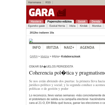
Harremana
RSS
Hasiera
Paperezko edizioa
Gaiak
Denda
Eguneko gaiak
Euskal Herria
Iritzia
Kirolak
Mundua
2012ko irailaren 10a
GARA
>
Idatzia
> Iritzia>
Kolaborazioak
OSKAR BA�UELOS PERIODISTA
Coherencia pol�tica y pragmatism
Se nos están abriendo dos puertas: la primera lleva hac
jurídico-político y social; y la segunda conduce a acomo
políticas o de gestión y poder
Lo reconozco, llevo varias semanas -más concretamente de
el pistoletazo de salida a la campaña electoral- haciéndo
cara al 21-O, EH Bildu qué busca, ganar las elecciones o 