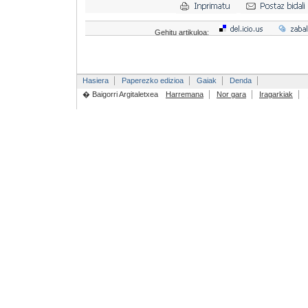
Gehitu artikuloa:
Hasiera
Paperezko edizioa
Gaiak
Denda
� Baigorri Argitaletxea
Harremana
Nor gara
Iragarkiak