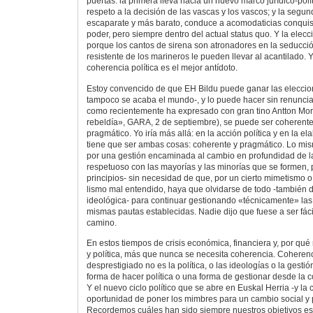
puertas: la primera lleva hacia un nuevo marco jurídico-polí
respeto a la decisión de las vascas y los vascos; y la segu
escaparate y más barato, conduce a acomodaticias conquista
poder, pero siempre dentro del actual status quo. Y la elecci
porque los cantos de sirena son atronadores en la seducció
resistente de los marineros le pueden llevar al acantilado. 
coherencia política es el mejor antídoto.
Estoy convencido de que EH Bildu puede ganar las eleccion
tampoco se acaba el mundo-, y lo puede hacer sin renunciar
como recientemente ha expresado con gran tino Antton Mor
rebeldía», GARA, 2 de septiembre), se puede ser coherente 
pragmático. Yo iría más allá: en la acción política y en la 
tiene que ser ambas cosas: coherente y pragmático. Lo mi
por una gestión encaminada al cambio en profundidad de l
respetuoso con las mayorías y las minorías que se formen, 
principios- sin necesidad de que, por un cierto mimetismo o
lismo mal entendido, haya que olvidarse de todo -también de
ideológica- para continuar gestionando «técnicamente» las 
mismas pautas establecidas. Nadie dijo que fuese a ser fác
camino.
En estos tiempos de crisis económica, financiera y, por qué 
y política, más que nunca se necesita coherencia. Coherenci
desprestigiado no es la política, o las ideologías o la gestió
forma de hacer política o una forma de gestionar desde la 
Y el nuevo ciclo político que se abre en Euskal Herria -y la c
oportunidad de poner los mimbres para un cambio social y 
Recordemos cuáles han sido siempre nuestros objetivos es