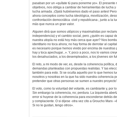
pasaban por un «quítate tú para ponerme yo». El presente 
objetivos, nos obliga a cambiar de herramientas de lucha y 
lucha armada. ¡Ojalá hubiésemos dado el paso antes! Pero,
ahora conceptos como lucha ideológica, movilización, desob
confrontación democrática -civil y republicana-, junto a la l
más que nunca un gran valor.
Alguien dirá que somos utópicos y maximalistas por reclama
independencia) y el cambio social, pero ¿quién es capaz d
nuestra utopía no está hoy más cerca que ayer? Nos bomba
identitario no toca ahora; no hay forma de derrotar al capita
es necesario porque hemos vivido por encima de nuestras p
hay y toca apechugar...». Y, poco a poco, nos lo vamos crey
los desahuciados, a los desempleados, a los jóvenes sin fut
El reto, a mi modo de ver, es, desde la coherencia política, 
demandas planteadas con propuestas realistas. Y las elecc
también para esto. Si se oculta aquello por lo que hemos l
nosotros y nosotras en la que ha sido nuestra coherencia p
pretender que otras personas se sumen a nuestro proyecto
El voto, como la voluntad del votante, es cambiante y, por lo
Sin embargo la coherencia, no; perdura. La Izquierda abert
error si huyese de la coherencia para esconderse detrás d
y complaciente. O si dijese -otra vez cito a Groucho Marx- «
Si no le gustan, tengo otros».