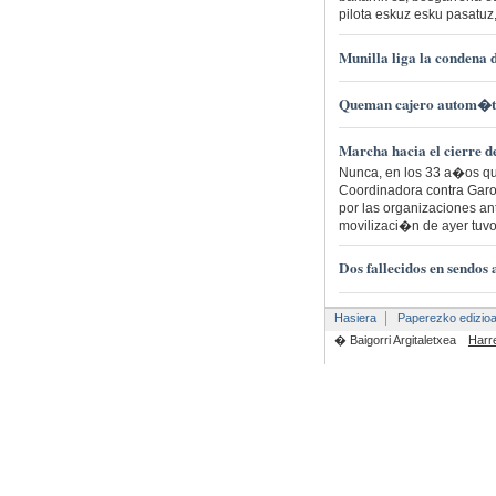
pilota eskuz esku pasatuz,
Munilla liga la condena 
Queman cajero autom�ti
Marcha hacia el cierre
Nunca, en los 33 a�os qu
Coordinadora contra Garo
por las organizaciones ant
movilizaci�n de ayer tuvo
Dos fallecidos en sendos 
Hasiera
Paperezko edizio
� Baigorri Argitaletxea
Harr