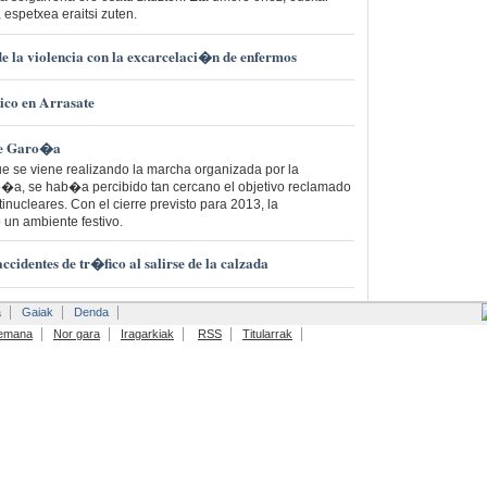
 espetxea eraitsi zuten.
de la violencia con la excarcelaci�n de enfermos
co en Arrasate
 de Garo�a
e se viene realizando la marcha organizada por la
�a, se hab�a percibido tan cercano el objetivo reclamado
inucleares. Con el cierre previsto para 2013, la
 un ambiente festivo.
accidentes de tr�fico al salirse de la calzada
a
Gaiak
Denda
emana
Nor gara
Iragarkiak
RSS
Titularrak