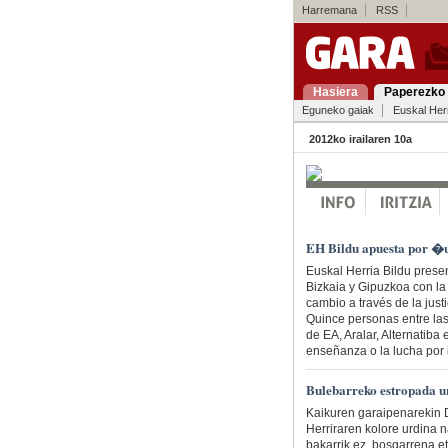
Harremana
RSS
Hasiera
Paperezko 
Eguneko gaiak
Euskal Her
2012ko irailaren 10a
EH Bildu apuesta por �u
Euskal Herria Bildu prese
Bizkaia y Gipuzkoa con la
cambio a través de la justi
Quince personas entre las
de EA, Aralar, Alternatiba 
enseñanza o la lucha por
Bulebarreko estropada ur
Kaikuren garaipenarekin D
Herriraren kolore urdina 
bakarrik ez, bosgarrena e