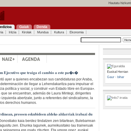
Hautatu hizkunt
edizioa
Gaiak
Denda
ria
Iritzia
Kirolak
Mundua
Kultura
Ekonomia
n Ejecutivo que traiga el cambio a este pa�s�
Euskal Herrian
Gaur - bihar
ntó ayer a quienes encabezan sus candidaturas por Araba,
 determinación de llegar a Lehendakaritza para impulsar el
cia política y social, y construir «un Estado libre en Europa».
 que se encuentran, además de Laura Mintegi, dirigentes
e izquierda abertzale, junto a referentes del sindicalismo, la
 los derechos humanos.
dinean, presoen eskubideen aldeko aldarriak irabazi du
onostiako kaia berdez tindatzen zen bitartean, Bulebarrean
nagusitu zen. Ehunka lagunek, aurreikusitako lau traineruak
ta seigarrena ere osatu zituzten. Eta umore onez, euskal