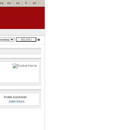
za:
eu
es
fr
en
�
Irratia zuzenean
Jaitsi lotura