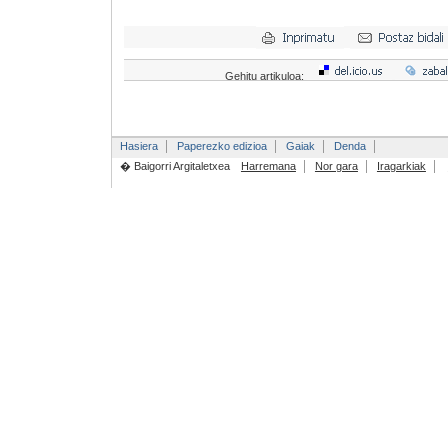
Gehitu artikuloa:
Hasiera
Paperezko edizioa
Gaiak
Denda
� Baigorri Argitaletxea
Harremana
Nor gara
Iragarkiak