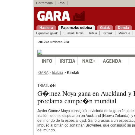
Harremana
RSS
Hasiera
Paperezko edizioa
Gaiak
Denda
Eguneko gaiak
Euskal Herria
Iritzia
Kirolak
Mundua
2012ko urriaren 22a
GARA
>
Idatzia
>
Kirolak
TRIATL�N
G�mez Noya gana en Auckland y 
proclama campe�n mundial
Javier Gómez Moya consiguió la victoria en la gran final de
triatlón, que se disputaron en Auckland (Nueva Zelanda),
del mundo de la especialidad. Ganó gracias a un espectacul
impuso al británico Jonathan Brownlee, que consiguió su p
del mundo.