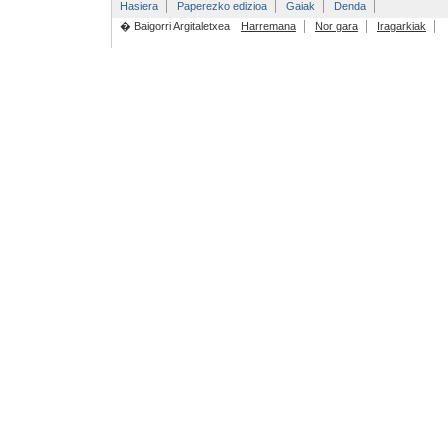
Hasiera
Paperezko edizioa
Gaiak
Denda
� Baigorri Argitaletxea
Harremana
Nor gara
Iragarkiak