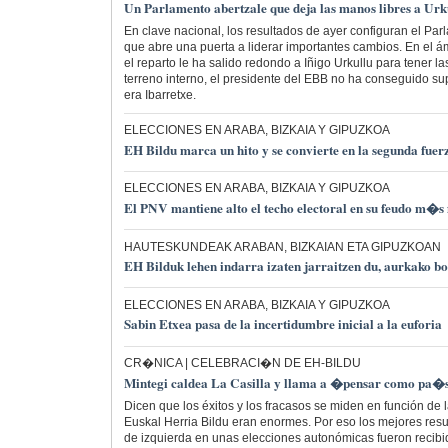
Un Parlamento abertzale que deja las manos libres a Urk
En clave nacional, los resultados de ayer configuran el Par
que abre una puerta a liderar importantes cambios. En el á
el reparto le ha salido redondo a Iñigo Urkullu para tener la
terreno interno, el presidente del EBB no ha conseguido sup
era Ibarretxe.
ELECCIONES EN ARABA, BIZKAIA Y GIPUZKOA
EH Bildu marca un hito y se convierte en la segunda fuer
ELECCIONES EN ARABA, BIZKAIA Y GIPUZKOA
El PNV mantiene alto el techo electoral en su feudo m�s f
HAUTESKUNDEAK ARABAN, BIZKAIAN ETA GIPUZKOAN
EH Bilduk lehen indarra izaten jarraitzen du, aurkako b
ELECCIONES EN ARABA, BIZKAIA Y GIPUZKOA
Sabin Etxea pasa de la incertidumbre inicial a la euforia
CR�NICA | CELEBRACI�N DE EH-BILDU
Mintegi caldea La Casilla y llama a �pensar como pa
Dicen que los éxitos y los fracasos se miden en función de l
Euskal Herria Bildu eran enormes. Por eso los mejores resu
de izquierda en unas elecciones autonómicas fueron recib