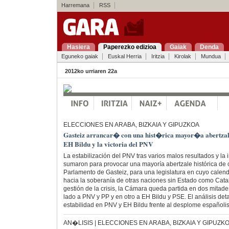
Harremana
RSS
Hasiera
Paperezko edizioa
Gaiak
Denda
Eguneko gaiak
Euskal Herria
Iritzia
Kirolak
Mundua
2012ko urriaren 22a
ELECCIONES EN ARABA, BIZKAIA Y GIPUZKOA
Gasteiz arrancar� con una hist�rica mayor�a abertzal
EH Bildu y la victoria del PNV
La estabilización del PNV tras varios malos resultados y la 
sumaron para provocar una mayoría abertzale histórica de ca
Parlamento de Gasteiz, para una legislatura en cuyo calenda
hacia la soberanía de otras naciones sin Estado como Cata
gestión de la crisis, la Cámara queda partida en dos mitade
lado a PNV y PP y en otro a EH Bildu y PSE. El análisis deta
estabilidad en PNV y EH Bildu frente al desplome españolis
AN�LISIS | ELECCIONES EN ARABA, BIZKAIA Y GIPUZK