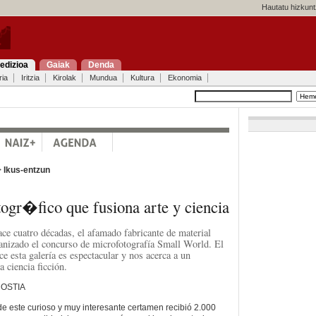
Hautatu hizkunt
edizioa
Gaiak
Denda
ria
Iritzia
Kirolak
Mundua
Kultura
Ekonomia
>
Ikus-entzun
ogr�fico que fusiona arte y ciencia
e cuatro décadas, el afamado fabricante de material
anizado el concurso de microfotografía Small World. El
ce esta galería es espectacular y nos acerca a un
a ciencia ficción.
NOSTIA
de este curioso y muy interesante certamen recibió 2.000