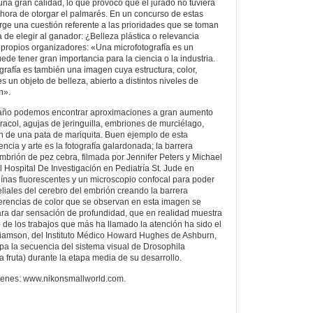
una gran calidad, lo que provocó que el jurado no tuviera
a hora de otorgar el palmarés. En un concurso de estas
urge una cuestión referente a las prioridades que se toman
 de elegir al ganador: ¿Belleza plástica o relevancia
s propios organizadores: «Una microfotografía es un
de tener gran importancia para la ciencia o la industria.
rafía es también una imagen cuya estructura, color,
 un objeto de belleza, abierto a distintos niveles de
n».
 año podemos encontrar aproximaciones a gran aumento
aracol, agujas de jeringuilla, embriones de murciélago,
n de una pata de mariquita. Buen ejemplo de esta
encia y arte es la fotografía galardonada; la barrera
brión de pez cebra, filmada por Jennifer Peters y Michael
el Hospital De Investigación en Pediatría St. Jude en
nas fluorescentes y un microscopio confocal para poder
eliales del cerebro del embrión creando la barrera
erencias de color que se observan en esta imagen se
ra dar sensación de profundidad, que en realidad muestra
o de los trabajos que más ha llamado la atención ha sido el
liamson, del Instituto Médico Howard Hughes de Ashburn,
rapa la secuencia del sistema visual de Drosophila
 fruta) durante la etapa media de su desarrollo.
genes: www.nikonsmallworld.com.