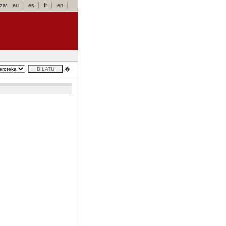
za:
eu
es
fr
en
�