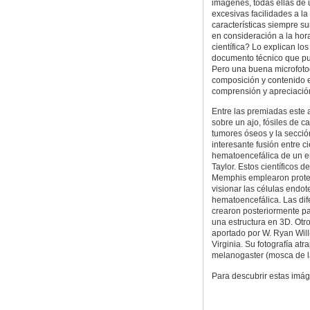
imágenes, todas ellas de 
excesivas facilidades a l
características siempre s
en consideración a la hora
científica? Lo explican lo
documento técnico que pue
Pero una buena microfotog
composición y contenido es
comprensión y apreciació
Entre las premiadas este
sobre un ajo, fósiles de c
tumores óseos y la secció
interesante fusión entre ci
hematoencefálica de un em
Taylor. Estos científicos d
Memphis emplearon proteí
visionar las células endot
hematoencefálica. Las dif
crearon posteriormente pa
una estructura en 3D. Otr
aportado por W. Ryan Wil
Virginia. Su fotografía at
melanogaster (mosca de la
Para descubrir estas imá