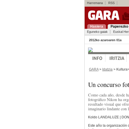
Harremana
RSS
Hasiera
Paperezko 
Eguneko gaiak
Euskal Her
2012ko azaroaren 01a
GARA
>
Idatzia
> Kultura
Un concurso fot
Como cada año, desde hac
fotográfico Nikon ha org
resultado visual que ofre
imaginario lindante con l
Koldo LANDALUZE | DO
Este año la organización 