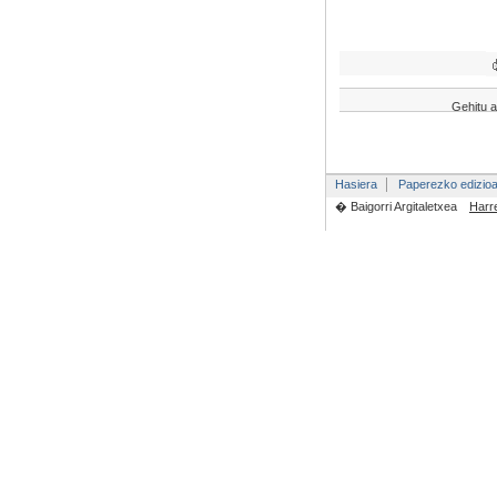
Gehitu a
Hasiera
Paperezko edizio
� Baigorri Argitaletxea
Harr