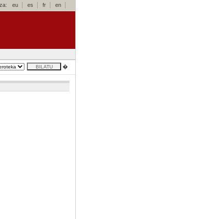
za:
eu
es
fr
en
�