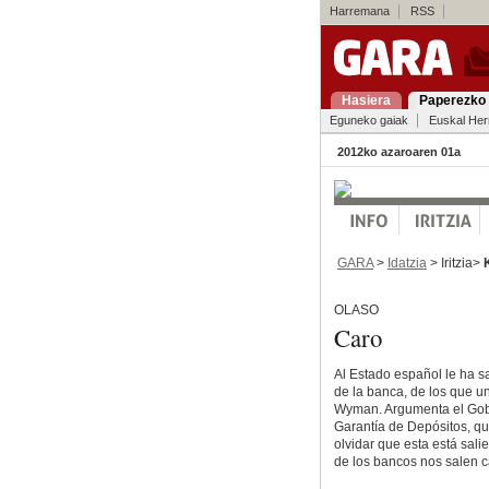
Harremana
RSS
Hasiera
Paperezko 
Eguneko gaiak
Euskal Her
2012ko azaroaren 01a
GARA
>
Idatzia
> Iritzia>
OLASO
Caro
Al Estado español le ha sa
de la banca, de los que un 
Wyman. Argumenta el Gobi
Garantía de Depósitos, qu
olvidar que esta está sali
de los bancos nos salen c