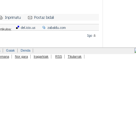
rtikuloa:
a
Gaiak
Denda
emana
Nor gara
Iragarkiak
RSS
Titularrak