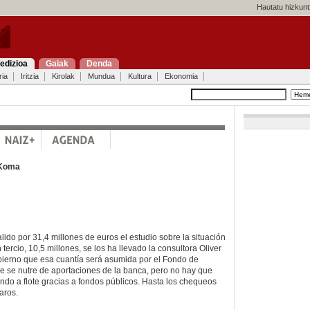
Hautatu hizkunt
edizioa
Gaiak
Denda
ria
Iritzia
Kirolak
Mundua
Kultura
Ekonomia
Koma
lido por 31,4 millones de euros el estudio sobre la situación
tercio, 10,5 millones, se los ha llevado la consultora Oliver
erno que esa cuantía será asumida por el Fondo de
e se nutre de aportaciones de la banca, pero no hay que
endo a flote gracias a fondos públicos. Hasta los chequeos
aros.