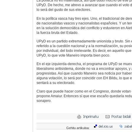
La política no es matemática, así que dudo mucho de ese 
UPyD. De hecho, me atrevo a avanzar que cuando el voto d
lo será del gusto de sus electores.
En la política vasca hay tres ejes. Uno, el tradicional de der
de nacionalistas vascos y nacionalistas españoles. Y un te
en la solución democrática del conflicto y estuvieron en Aiet
la fuerza bruta del Estado.
UPyD es un partido extremadamente unionista y bruto. Sin 
referido a la cuestión nacional y a la normalización, su pos
por individual, del todo irrelevante. Es decir, en aquello qu
UPyD, lo que vote Maneiro importa bien poco.
En el eje izquierda-derecha, el programa de UPyD se mueve
liberalismo antisistema, donde no va a encontrar apoyos, y
progresistas. Así que cuando Maneiro sea noticia por hab
alguna votación, lo será por coincidir con EH Bildu, lo que e
sentará a su electorado.
Claro que puede hacer como en el Congreso, donde votan c
propone Amaiur. Entonces sí que ese escaño quedaría redu
sonajero.
Gehitu artikuloa: