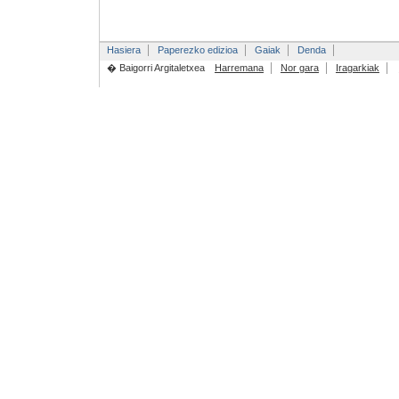
Hasiera
Paperezko edizioa
Gaiak
Denda
� Baigorri Argitaletxea
Harremana
Nor gara
Iragarkiak