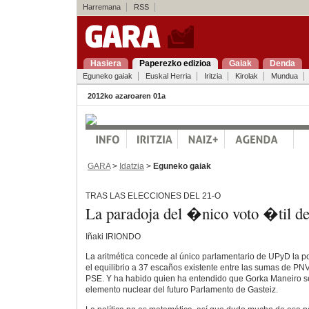
Harremana
RSS
Hasiera
Paperezko edizioa
Gaiak
Denda
Eguneko gaiak
Euskal Herria
Iritzia
Kirolak
Mundua
2012ko azaroaren 01a
GARA
>
Idatzia
>
Eguneko gaiak
TRAS LAS ELECCIONES DEL 21-O
La paradoja del �nico voto �til 
Iñaki IRIONDO
La aritmética concede al único parlamentario de UPyD la p
el equilibrio a 37 escaños existente entre las sumas de PNV
PSE. Y ha habido quien ha entendido que Gorka Maneiro s
elemento nuclear del futuro Parlamento de Gasteiz.