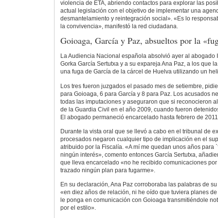
violencia de ETA, abriendo contactos para explorar las posi
actual legislación con el objetivo de implementar una age
desmantelamiento y reintegración social». «Es lo responsabl
la convivencia», manifestó la red ciudadana.
Goioaga, García y Paz, absueltos por la «fu
La Audiencia Nacional española absolvió ayer al abogado I
Gorka García Sertutxa y a su expareja Ana Paz, a los que la
una fuga de García de la cárcel de Huelva utilizando un hel
Los tres fueron juzgados el pasado mes de setiembre, pidie
para Goioaga, 6 para García y 8 para Paz. Los acusados neg
todas las imputaciones y aseguraron que si reconocieron a
de la Guardia Civil en el año 2009, cuando fueron detenidos,
El abogado permaneció encarcelado hasta febrero de 2011
Durante la vista oral que se llevó a cabo en el tribunal de 
procesados negaron cualquier tipo de implicación en el su
atribuido por la Fiscalía. «A mí me quedan unos años para 
ningún interés», comento entonces García Sertutxa, añadi
que lleva encarcelado «no he recibido comunicaciones por
trazado ningún plan para fugarme».
En su declaración, Ana Paz corroboraba las palabras de su
«en diez años de relación, ni he oído que tuviera planes d
le ponga en comunicación con Goioaga transmitiéndole not
por el estilo».