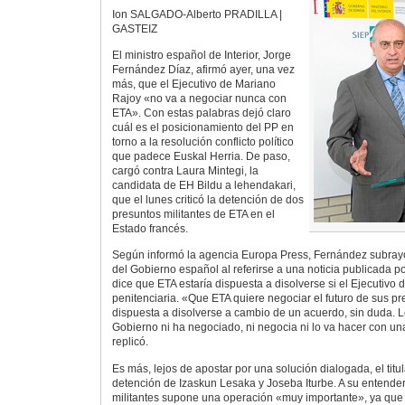
Ion SALGADO-Alberto PRADILLA |
GASTEIZ
El ministro español de Interior, Jorge
Fernández Díaz, afirmó ayer, una vez
más, que el Ejecutivo de Mariano
Rajoy «no va a negociar nunca con
ETA». Con estas palabras dejó claro
cuál es el posicionamiento del PP en
torno a la resolución conflicto político
que padece Euskal Herria. De paso,
cargó contra Laura Mintegi, la
candidata de EH Bildu a lehendakari,
que el lunes criticó la detención de dos
presuntos militantes de ETA en el
Estado francés.
Según informó la agencia Europa Press, Fernández subrayó 
del Gobierno español al referirse a una noticia publicada po
dice que ETA estaría dispuesta a disolverse si el Ejecutivo 
penitenciaria. «Que ETA quiere negociar el futuro de sus pr
dispuesta a disolverse a cambio de un acuerdo, sin duda. 
Gobierno ni ha negociado, ni negocia ni lo va hacer con una
replicó.
Es más, lejos de apostar por una solución dialogada, el titul
detención de Izaskun Lesaka y Joseba Iturbe. A su entender,
militantes supone una operación «muy importante», ya que