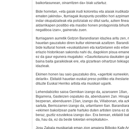
baikortasunean, oinarritzen da» biak uztartuz.
Bide horretan, «eta gaiak irudi koloretsu eta alaiak irudika
ematen jakinda», Iturriagak ikuspuntu positibo hori azpimarr
indar okupatzaileak eta polizialak ez ditut sartu, azken finea
aldarrikapen positibo eta masibo honen protagonista bihurtu
negatiboa izan», gaineratu zuen.
Iturriagaren aurretik Gotzon Barandiaran idazlea aritu zen,
hauetan gauzatuko diren kultur ekimenak azaltzen. Barand
bide kultural honek «euskaldunen eta kartzelaren edo erb
erlazio historikoan sakondu nahi du, dagokion pisua emanez
ez da gaur egunera mugatuko: «Gaurkotasuna daukaten gaia
baina baita garaikideak ere, eta gizartean oihartzun txikia
idazleak.
Ekimen honen lau saio gauzatuko dira, «agertoki xumeekin,
delarik». Ekitaldi hauetan euskal preso politiko eta iheslari
dituzte Euskal Herriko artista eta musikari ugarik.
Lehendabiziko saioa Gernikan izango da, azaroaren 18an, Ja
Bigarrena, Gasteizen ospatuko da, abenduaren 2an. Hirug
bezperan, abenduaren 23an, izango da, Villabonan, eta a
sartuta, Berriozarren izango da, urtarrilaren 6an. Barandiar
«ekimen bakoitzean parte hartuko duten artisten izena ez da
beraz, guztiz ezustekoa izango da». Era berean, ekitaldi b
da, hau da, ez da beste tokietan errepikatuko».
Josu Zabala musikariak eman zion amaiera Bilboko Kafe A