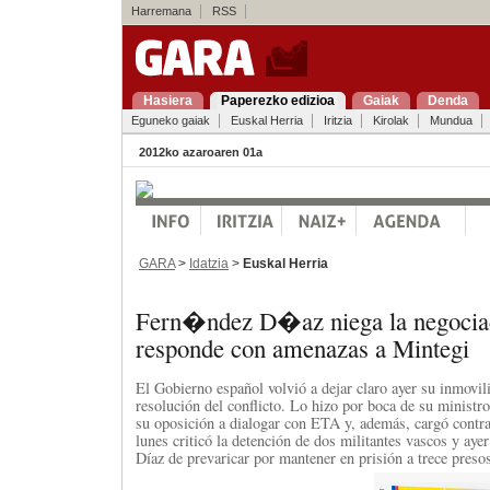
Harremana
RSS
Hasiera
Paperezko edizioa
Gaiak
Denda
Eguneko gaiak
Euskal Herria
Iritzia
Kirolak
Mundua
2012ko azaroaren 01a
GARA
>
Idatzia
>
Euskal Herria
Fern�ndez D�az niega la negoci
responde con amenazas a Mintegi
El Gobierno español volvió a dejar claro ayer su inmovil
resolución del conflicto. Lo hizo por boca de su ministro 
su oposición a dialogar con ETA y, además, cargó contra
lunes criticó la detención de dos militantes vascos y aye
Díaz de prevaricar por mantener en prisión a trece pres