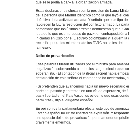
que se le podía a dar» a la organización armada.
Estas declaraciones chocan con la posición de Laura Mintegi
de la persona que Madrid identificó como la que leyó el c
definitivo de la actividad armada. Y señaló que este tipo d
favorecen la futura resolución del conflicto armado. La par
comentado que los últimos arrestos demuestran que el Gobi
idea de lo que es un proceso de paz», en contraposición a
iniciadas en Oslo por el Ejecutivo colombiano y la guerrilla
recordó que «a los miembros de las FARC no se les detiene,
la mesa».
Delito de prevaricación
Esas palabras fueron utilizadas por el ministro para amena
ilegalización sobrevenida a todos los cargos electos que c
soberanista. «El contador [de la ilegalización] había empez
declaración de esta señora el contador se ha acelerado», ad
«Si pretenden que avancemos hacia un nuevo escenario en
parte del pasado y entremos en una vía de esperanza, de fu
paz y libertad en el País Vasco, es evidente que esas con
permitirse», dijo el dirigente español.
En opinión de la parlamentaria electa, este tipo de amena
Estado español no existe libertad de expresión. Y respondi
un supuesto delito de prevaricación por mantener en prisió
gravemente enfermos.