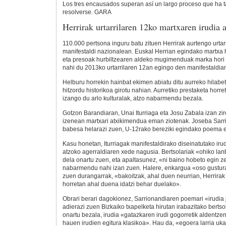
Los tres encausados superan así un largo proceso que ha t
resolverse. GARA
Herrirak urtarrilaren 12ko martxaren irudia 
110.000 pertsona inguru batu zituen Herrirak aurtengo urta
manifestaldi nazionalean. Euskal Herrian egindako martxa 
eta presoak hurbiltzearen aldeko mugimenduak marka hori 
nahi du 2013ko urtarrilaren 12an egingo den manifestaldia
Helburu horrekin hainbat ekimen abiatu ditu aurreko hilabet
hitzordu historikoa girotu nahian. Aurretiko prestaketa horre
izango du arlo kulturalak, atzo nabarmendu bezala.
Gotzon Barandiaran, Unai Iturriaga eta Josu Zabala izan zir
izenean martxari atxikimendua eman ziotenak. Joseba Sarr
babesa helarazi zuen, U-12rako bereziki egindako poema ed
Kasu honetan, Iturriagak manifestaldirako diseinatutako iru
atzoko agerraldiaren xede nagusia. Bertsolariak «ohiko lan
dela onartu zuen, eta apaltasunez, «ni baino hobeto egin 
nabarmendu nahi izan zuen. Halere, enkargua «oso gustura
zuen durangarrak, «bakoitzak, ahal duen neurrian, Herrirak 
horretan ahal duena idatzi behar duelako».
Obrari berari dagokionez, Sarrionandiaren poemari «irudia 
adierazi zuen Bizkaiko txapelketa hirutan irabazitako bertsol
onartu bezala, irudia «gatazkaren irudi gogorretik aldentze
hauen irudien egitura klasikoa». Hau da, «egoera larria uk