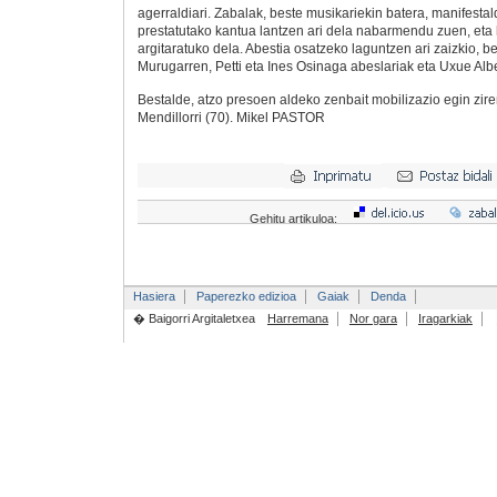
agerraldiari. Zabalak, beste musikariekin batera, manifestal
prestatutako kantua lantzen ari dela nabarmendu zuen, et
argitaratuko dela. Abestia osatzeko laguntzen ari zaizkio, 
Murugarren, Petti eta Ines Osinaga abeslariak eta Uxue Albe
Bestalde, atzo presoen aldeko zenbait mobilizazio egin zire
Mendillorri (70). Mikel PASTOR
Gehitu artikuloa:
Hasiera
Paperezko edizioa
Gaiak
Denda
� Baigorri Argitaletxea
Harremana
Nor gara
Iragarkiak