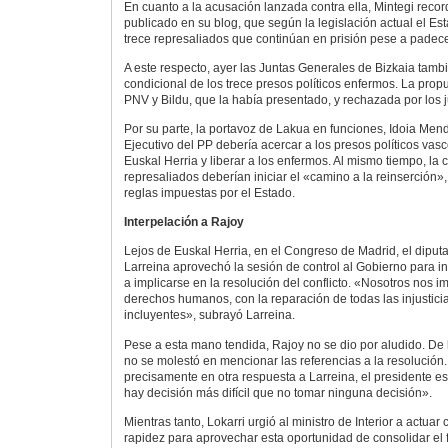
En cuanto a la acusación lanzada contra ella, Mintegi record
publicado en su blog, que según la legislación actual el Est
trece represaliados que continúan en prisión pese a pade
A este respecto, ayer las Juntas Generales de Bizkaia tambi
condicional de los trece presos políticos enfermos. La prop
PNV y Bildu, que la había presentado, y rechazada por los j
Por su parte, la portavoz de Lakua en funciones, Idoia Mend
Ejecutivo del PP debería acercar a los presos políticos vas
Euskal Herria y liberar a los enfermos. Al mismo tiempo, la
represaliados deberían iniciar el «camino a la reinserción»
reglas impuestas por el Estado.
Interpelación a Rajoy
Lejos de Euskal Herria, en el Congreso de Madrid, el dipu
Larreina aprovechó la sesión de control al Gobierno para in
a implicarse en la resolución del conflicto. «Nosotros nos i
derechos humanos, con la reparación de todas las injustici
incluyentes», subrayó Larreina.
Pese a esta mano tendida, Rajoy no se dio por aludido. De 
no se molestó en mencionar las referencias a la resolución
precisamente en otra respuesta a Larreina, el presidente 
hay decisión más difícil que no tomar ninguna decisión».
Mientras tanto, Lokarri urgió al ministro de Interior a actua
rapidez para aprovechar esta oportunidad de consolidar el fi