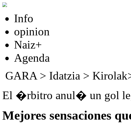
Info
opinion
Naiz+
Agenda
GARA
>
Idatzia
> Kirola
El �rbitro anul� un gol le
Mejores sensaciones qu