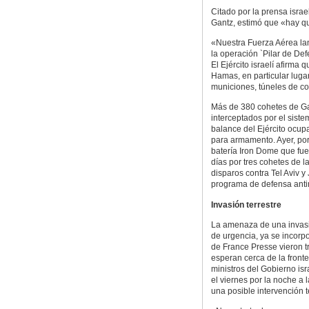
Citado por la prensa israe
Gantz, estimó que «hay q
«Nuestra Fuerza Aérea la
la operación `Pilar de Defe
El Ejército israelí afirma 
Hamas, en particular luga
municiones, túneles de c
Más de 380 cohetes de Gaza
interceptados por el sist
balance del Ejército ocupa
para armamento. Ayer, por
batería Iron Dome que fue 
días por tres cohetes de l
disparos contra Tel Aviv y
programa de defensa antim
Invasión terrestre
La amenaza de una invasió
de urgencia, ya se incorp
de France Presse vieron t
esperan cerca de la fronte
ministros del Gobierno isr
el viernes por la noche a 
una posible intervención t