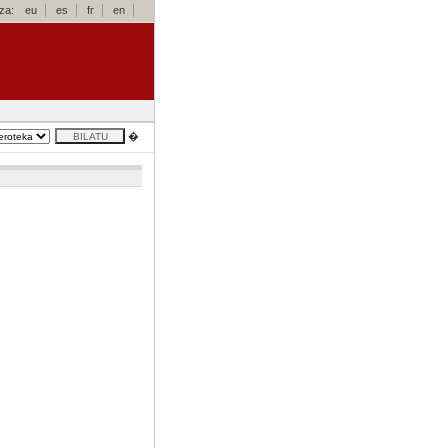
za:
eu
es
fr
en
�