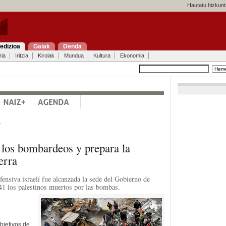
Hautatu hizkunt
edizioa
Gaiak
Denda
ria
Iritzia
Kirolak
Mundua
Kultura
Ekonomia
a
 los bombardeos y prepara la
erra
fensiva israelí fue alcanzada la sede del Gobierno de
41 los palestinos muertos por las bombas.
objetivos de