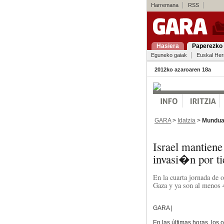
Harremana
RSS
Hasiera
Paperezko 
Eguneko gaiak
Euskal Her
2012ko azaroaren 18a
GARA
>
Idatzia
>
Mundu
Israel mantiene
invasi�n por ti
En la cuarta jornada de o
Gaza y ya son al menos 
GARA |
En las últimas horas, los 