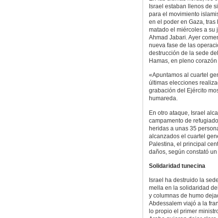
Israel estaban llenos de 
para el movimiento islam
en el poder en Gaza, tras
matado el miércoles a su je
Ahmad Jabari. Ayer come
nueva fase de las operaci
destrucción de la sede de
Hamas, en pleno corazón
«Apuntamos al cuartel gen
últimas elecciones realiza
grabación del Ejército mo
humareda.
En otro ataque, Israel alca
campamento de refugiados 
heridas a unas 35 persona
alcanzados el cuartel gene
Palestina, el principal ce
daños, según constató un 
Solidaridad tunecina
Israel ha destruido la s
mella en la solidaridad d
y columnas de humo dejado
Abdessalem viajó a la fran
lo propio el primer minist