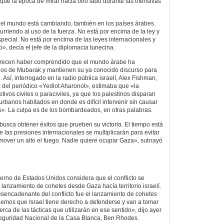
que la época de mirar hacia otro lado durante las ofensivas
 el mundo está cambiando, también en los países árabes.
urriendo al uso de la fuerza. No está por encima de la ley y
pecial. No está por encima de las leyes internacionales y
, decía el jefe de la diplomacia tunecina.
parecen haber comprendido que el mundo árabe ha
os de Mubarak y mantienen su ya conocido discurso para
n. Así, interrogado en la radio pública israelí, Alex Fishman,
s del periódico «Yediot Aharonot», estimaba que «la
tivos civiles o paraciviles, ya que los palestinos disparan
rbanos habitados en donde es difícil intervenir sin causar
s». La culpa es de los bombardeados, en otras palabras.
sca obtener éxitos que prueben su victoria. El tiempo está
e las presiones internacionales se multiplicarán para evitar
mover un alto el fuego. Nadie quiere ocupar Gaza», subrayó
ierno de Estados Unidos considera que el conflicto se
lanzamiento de cohetes desde Gaza hacía territorio israelí.
sencadenante del conflicto fue el lanzamiento de cohetes
emos que Israel tiene derecho a defenderse y van a tomar
rca de las tácticas que utilizarán en ese sentido», dijo ayer
Seguridad Nacional de la Casa Blanca, Ben Rhodes.