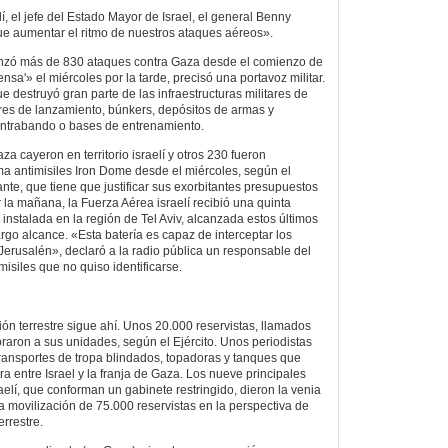
lí, el jefe del Estado Mayor de Israel, el general Benny
ue aumentar el ritmo de nuestros ataques aéreos».
nzó más de 830 ataques contra Gaza desde el comienzo de
nsa'» el miércoles por la tarde, precisó una portavoz militar.
que destruyó gran parte de las infraestructuras militares de
res de lanzamiento, búnkers, depósitos de armas y
ontrabando o bases de entrenamiento.
 cayeron en territorio israelí y otros 230 fueron
ema antimisiles Iron Dome desde el miércoles, según el
nte, que tiene que justificar sus exorbitantes presupuestos
 la mañana, la Fuerza Aérea israelí recibió una quinta
instalada en la región de Tel Aviv, alcanzada estos últimos
argo alcance. «Esta batería es capaz de interceptar los
 Jerusalén», declaró a la radio pública un responsable del
isiles que no quiso identificarse.
n terrestre sigue ahí. Unos 20.000 reservistas, llamados
oraron a sus unidades, según el Ejército. Unos periodistas
ransportes de tropa blindados, topadoras y tanques que
ra entre Israel y la franja de Gaza. Los nueve principales
aelí, que conforman un gabinete restringido, dieron la venia
la movilización de 75.000 reservistas en la perspectiva de
errestre.