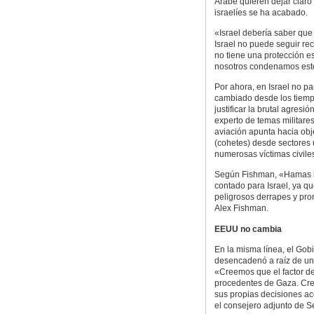
Arabe quieren dejar claro 
israelíes se ha acabado.
«Israel debería saber que
Israel no puede seguir rec
no tiene una protección es
nosotros condenamos esto»
Por ahora, en Israel no 
cambiado desde los tiemp
justificar la brutal agresió
experto de temas militare
aviación apunta hacia obje
(cohetes) desde sectores u
numerosas víctimas civile
Según Fishman, «Hamas bu
contado para Israel, ya qu
peligrosos derrapes y pro
Alex Fishman.
EEUU no cambia
En la misma línea, el Gob
desencadenó a raíz de un 
«Creemos que el factor de
procedentes de Gaza. Cre
sus propias decisiones ace
el consejero adjunto de 