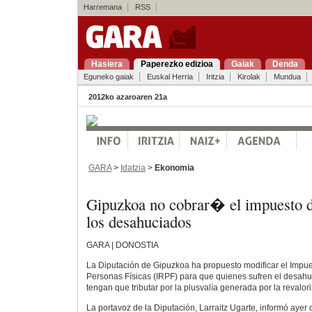
Harremana
RSS
Hasiera
Paperezko edizioa
Gaiak
Denda
Eguneko gaiak
Euskal Herria
Iritzia
Kirolak
Mundua
2012ko azaroaren 21a
GARA
>
Idatzia
>
Ekonomia
Gipuzkoa no cobrar� el impuesto 
los desahuciados
GARA | DONOSTIA
La Diputación de Gipuzkoa ha propuesto modificar el Impue
Personas Físicas (IRPF) para que quienes sufren el desahu
tengan que tributar por la plusvalía generada por la revalor
La portavoz de la Diputación, Larraitz Ugarte, informó ayer