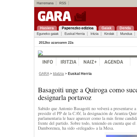
Harremana
RSS
Hasiera
Paperezko edizioa
Gaiak
Denda
Eguneko gaiak
Euskal Herria
Iritzia
Kirolak
Mundua
2012ko azaroaren 22a
GARA
>
Idatzia
>
Euskal Herria
Basagoiti unge a Quiroga como suce
designarla portavoz
Sabido que Antonio Basagoiti no volverá a presentarse a 
presidir el PP de la CAV, la designación de Arantza Qui
parlamentaria le hace aparecer como la más firme candida
frente del partido. Sobre todo, teniendo en cuenta que el
Damborenea, ha sido «relegado» a la Mesa.