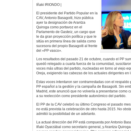
Iñaki IRIONDO |
El presidente del Partido Popular en la
CAV, Antonio Basagoiti, hizo pública
ayer la designación de Arantza
Quiroga como portavoz en el
Parlamento de Gasteiz, un cargo que
le da gran proyección política y que le
sitúa en primera línea de salida como
sucesora del propio Basagoiti al frente
del «PP vasco».
Los resultados del pasado 21 de octubre, cuando el PP su
quedó relegado a cuarta fuerza de la comunidad, suscitaron
voces más ultras del partido, nucleadas en torno al viejo 
Oreja, exigiendo las cabezas de los actuales dirigentes en 
Estas voces intentaron ser contrarrestadas con el respaldo p
PP español a la gestión y la campaña de Basagoiti. Sin em
Madrid, este anunció que no volvería a presentarse como c
a su reelección como presidente autonómico del partido.
El PP de la CAV celebró su último Congreso el pasado mes
no está prevista la celebración de otro hasta 2015. No obsta
admitió la posibilidad de un adelanto.
La actual dirección del PP está compuesta por Antonio Bas
Iñaki Oyarzábal como secretario general, y Arantza Quiro