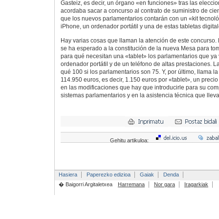
Gasteiz, es decir, un órgano «en funciones» tras las elecci
acordaba sacar a concurso al contrato de suministro de cie
que los nuevos parlamentarios contarán con un «kit tecno
iPhone, un ordenador portátil y una de estas tabletas digital
Hay varias cosas que llaman la atención de este concurso. 
se ha esperado a la constitución de la nueva Mesa para toma
para qué necesitan una «tablet» los parlamentarios que ya
ordenador portátil y de un teléfono de altas prestaciones. L
qué 100 si los parlamentarios son 75. Y, por último, llama l
114.950 euros, es decir, 1.150 euros por «tablet», un precio 
en las modificaciones que hay que introducirle para su comp
sistemas parlamentarios y en la asistencia técnica que lleva
Gehitu artikuloa:
Hasiera
Paperezko edizioa
Gaiak
Denda
� Baigorri Argitaletxea
Harremana
Nor gara
Iragarkiak