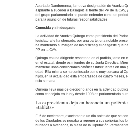
Apartado Damborenea, la nueva designación de Arantza Q
aspirante a suceder a Basagoiti al frente del PP de la CAV,
del grupo parlamentario se puede entender como un perio
para la asunción de futuras responsabilidades.
Conocida y sin desgaste
La actividad de Arantza Quiroga como presidenta del Parl
legislatura le ha otorgado, por una parte, una notable presen
ha mantenido al margen de las críticas y el desgaste que ha
PP en la CAV.
Quiroga es una dirigente respetada en el partido, tanto en
en el estatal, donde es miembro de su Junta Directiva. Mie
mantiene unas convicciones católicas infrecuentes en una
edad. Ella misma se ha confesado como muy cercana al Op
hijos, en la actualidad está embarazada de cuatro meses, 
esta semana.
Quiroga lleva más de dieciocho años en la actividad públic
como concejala en Irun y desde 1998 es parlamentaria aut
La expresidenta deja en herencia un polémi
«tablets»
El 5 de noviembre, exactamente un día antes de que se co
de los Diputados se negaba a reponer a sus señorías los 
hurtados o averiados, la Mesa de la Diputación Permanent