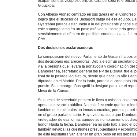
ocupan sendas vicepresidencias. Otra persona referencial e
Gipuzkoa.
Con Alfonso Alonso centrado en sus tareas en el Congreso d
lógico que el sucesor de Basagoiti salga de ese equipo. De 
Oyarzábal parece estar unida a la del presidente y cabe s
este suponga también un paso atrás de su secretario genera
sensiblemente el número de posibles candidatos a la futura
CAV.
Dos decisiones esclarecedoras
La composición del nuevo Parlamento de Gasteiz ha posibil
dos decisiones esclarecedoras. Debía elegir un secretario
y a la persona que llevara la portavocía y coordinación del
Damborenea, secretario general del PP de Bizkaia, fue el p
final de la pasada legislatura, desde que hace un año Leop
diputado en el Madrid. Por lo tanto, parecía el candidato id
puesto. Sin embargo, Basagoiti lo designó para ser el repre
Mesa de la Cámara.
Su puesto de secretario primero le lleva a asistir a los ple
apenas relevancia pública. No es infrecuente que los miem
también en los debates en temas concretos, pero su papel n
en el grupo parlamentario. Hay evidencias de que Dambor
«relegado» de esa forma, aunque su nombramiento pudier
honor. Hasta la fecha, Damborenea no solo había sido el po
también llevaba las cuestiones presupuestarias y económica
de esta legislatura van a tener un gran peso en los debates