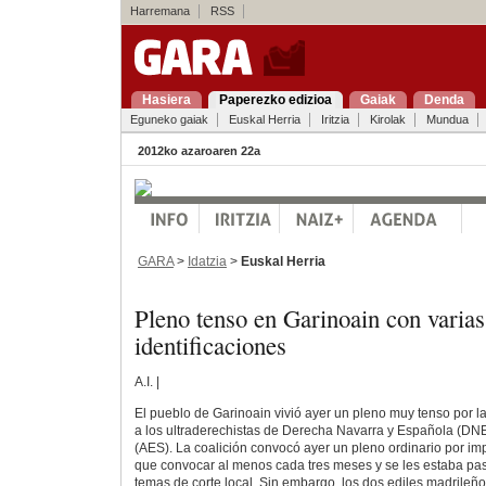
Harremana
RSS
Hasiera
Paperezko edizioa
Gaiak
Denda
Eguneko gaiak
Euskal Herria
Iritzia
Kirolak
Mundua
2012ko azaroaren 22a
GARA
>
Idatzia
>
Euskal Herria
Pleno tenso en Garinoain con varias
identificaciones
A.I. |
El pueblo de Garinoain vivió ayer un pleno muy tenso por l
a los ultraderechistas de Derecha Navarra y Española (DNE
(AES). La coalición convocó ayer un pleno ordinario por imp
que convocar al menos cada tres meses y se les estaba pasa
temas de corte local. Sin embargo, los dos ediles madrileñ