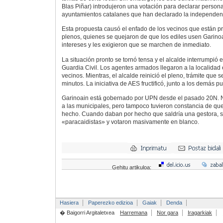
Blas Piñar) introdujeron una votación para declarar persona
ayuntamientos catalanes que han declarado la independen
Esta propuesta causó el enfado de los vecinos que están p
plenos, quienes se quejaron de que los ediles usen Garino
intereses y les exigieron que se marchen de inmediato.
La situación pronto se tornó tensa y el alcalde interrumpió e
Guardia Civil. Los agentes armados llegaron a la localidad e
vecinos. Mientras, el alcalde reinició el pleno, trámite que 
minutos. La iniciativa de AES fructificó, junto a los demás pu
Garinoain está gobernado por UPN desde el pasado 20N. N
a las municipales, pero tampoco tuvieron constancia de q
hecho. Cuando daban por hecho que saldría una gestora, s
«paracaidistas» y votaron masivamente en blanco.
Gehitu artikuloa:
Hasiera
Paperezko edizioa
Gaiak
Denda
� Baigorri Argitaletxea
Harremana
Nor gara
Iragarkiak