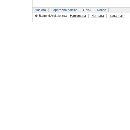
Hasiera
Paperezko edizioa
Gaiak
Denda
� Baigorri Argitaletxea
Harremana
Nor gara
Iragarkiak