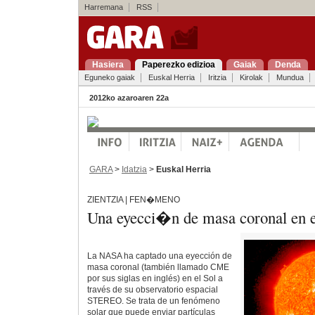
Harremana
RSS
Hasiera
Paperezko edizioa
Gaiak
Denda
Eguneko gaiak
Euskal Herria
Iritzia
Kirolak
Mundua
2012ko azaroaren 22a
GARA
>
Idatzia
>
Euskal Herria
ZIENTZIA | FEN�MENO
Una eyecci�n de masa coronal en e
La NASA ha captado una eyección de
masa coronal (también llamado CME
por sus siglas en inglés) en el Sol a
través de su observatorio espacial
STEREO. Se trata de un fenómeno
solar que puede enviar partículas