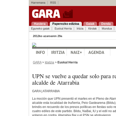
Harremana
RSS
Hasiera
Paperezko edizioa
Gaiak
Denda
Eguneko gaiak
Euskal Herria
Iritzia
Kirolak
Mundua
2012ko azaroaren 29a
GARA
>
Idatzia
>
Euskal Herria
UPN se vuelve a quedar solo para r
alcalde de Atarrabia
GARA | ATARRABIA
La moción que UPN presentó el martes en el Pleno de Atarr
alcalde esta localidad de Iruñerria, Peio Gastearena (Bildu),
brindis en recuerdo de los presos políticas en fiestas solo r
cuatro ediles de este partido. Bildu, NaBai, IU y el edil no 
votaron en contra. Atarrabia Bai y el PSN se abstuvieron.