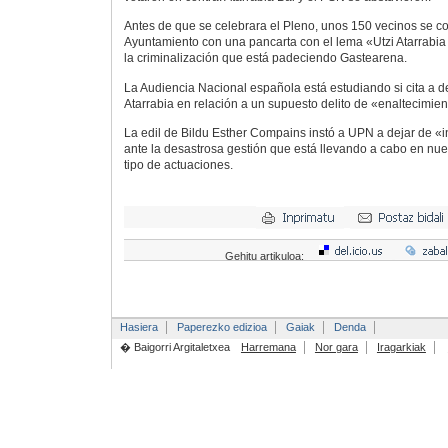
Antes de que se celebrara el Pleno, unos 150 vecinos se co
Ayuntamiento con una pancarta con el lema «Utzi Atarrabi
la criminalización que está padeciendo Gastearena.
La Audiencia Nacional española está estudiando si cita a de
Atarrabia en relación a un supuesto delito de «enaltecimien
La edil de Bildu Esther Compains instó a UPN a dejar de «in
ante la desastrosa gestión que está llevando a cabo en nu
tipo de actuaciones.
Gehitu artikuloa:
Hasiera
Paperezko edizioa
Gaiak
Denda
� Baigorri Argitaletxea
Harremana
Nor gara
Iragarkiak