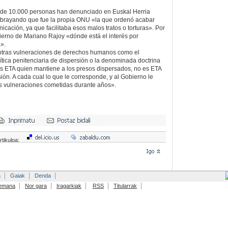
de 10.000 personas han denunciado en Euskal Herria
subrayando que fue la propia ONU «la que ordenó acabar
cación, ya que facilitaba esos malos tratos o torturas». Por
bierno de Mariano Rajoy «dónde está el interés por
a».
otras vulneraciones de derechos humanos como el
tica penitenciaria de dispersión o la denominada doctrina
s ETA quien mantiene a los presos dispersados, no es ETA
ión. A cada cual lo que le corresponde, y al Gobierno le
s vulneraciones cometidas durante años».
rtikuloa:
a
Gaiak
Denda
emana
Nor gara
Iragarkiak
RSS
Titularrak