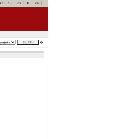
za:
eu
es
fr
en
�