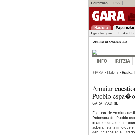
Harremana
RSS
Hasiera
Paperezko 
Eguneko gaiak
Euskal Her
2012ko azaroaren 30a
GARA
>
Idatzia
>
Euskal 
Amaiur cuestion
Pueblo espa�o
GARA| MADRID
El grupo de Amaiur cuestio
Defensora del Pueblo espa
informes en algo merament
soberanista, afirmó que el
denunciados en el Estado