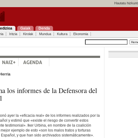
Hautatu hizkunt
edizioa
Gaiak
Denda
ria
Iritzia
Kirolak
Mundua
Kultura
Ekonomia
Herria
a los informes de la Defensora del
l
nó ayer la «eficacia real» de los informes realizados por la
ñol y estimó que «existe el riesgo de convertir estos
e testimonial». Iker Urbina, en nombre de la coalición
 mejor ejemplo de esto «son los malos tratos y torturas
 Español, y que han sido archivados sistemáticamente».