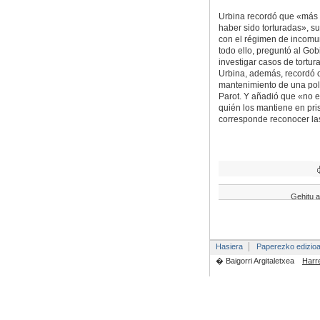
Urbina recordó que «más 
haber sido torturadas», 
con el régimen de incomuni
todo ello, preguntó al Go
investigar casos de tortur
Urbina, además, recordó 
mantenimiento de una polí
Parot. Y añadió que «no e
quién los mantiene en pris
corresponde reconocer la
Gehitu a
Hasiera
Paperezko edizio
� Baigorri Argitaletxea
Harr