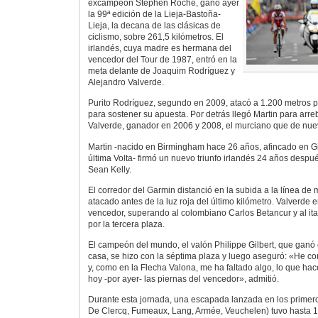
excampeón Stephen Roche, ganó ayer
la 99ª edición de la Lieja-Bastoña-
Lieja, la decana de las clásicas de
ciclismo, sobre 261,5 kilómetros. El
irlandés, cuya madre es hermana del
vencedor del Tour de 1987, entró en la
meta delante de Joaquim Rodríguez y
Alejandro Valverde.
Purito Rodríguez, segundo en 2009, atacó a 1.200 metros pe
para sostener su apuesta. Por detrás llegó Martin para arreba
Valverde, ganador en 2006 y 2008, el murciano que de nuev
Martin -nacido en Birmingham hace 26 años, afincado en G
última Volta- firmó un nuevo triunfo irlandés 24 años despué
Sean Kelly.
El corredor del Garmin distanció en la subida a la línea de 
atacado antes de la luz roja del último kilómetro. Valverde 
vencedor, superando al colombiano Carlos Betancur y al ita
por la tercera plaza.
El campeón del mundo, el valón Philippe Gilbert, que ganó
casa, se hizo con la séptima plaza y luego aseguró: «He co
y, como en la Flecha Valona, me ha faltado algo, lo que hace
hoy -por ayer- las piernas del vencedor», admitió.
Durante esta jornada, una escapada lanzada en los primero
De Clercq, Fumeaux, Lang, Armée, Veuchelen) tuvo hasta 1