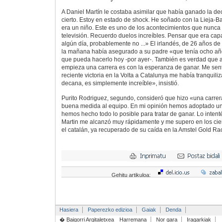
A Daniel Martín le costaba asimilar que había ganado la d
cierto. Estoy en estado de shock. He soñado con la Lieja-
era un niño. Este es uno de los acontecimientos que nunca 
televisión. Recuerdo duelos increíbles. Pensar que era cap
algún día, probablemente no ...» El irlandés, de 26 años de
la mañana había asegurado a su padre «que tenía ocho año
que pueda hacerlo hoy -por ayer-. También es verdad que 
empieza una carrera es con la esperanza de ganar. Me sent
reciente victoria en la Volta a Catalunya me había tranquili
decana, es simplemente increíble», insistió.
Purito Rodriguez, segundo, consideró que hizo «una carrera
buena medida al equipo. En mi opinión hemos adoptado una 
hemos hecho todo lo posible para tratar de ganar. Lo intenté
Martin me alcanzó muy rápidamente y me supero en los cie
el catalán, ya recuperado de su caída en la Amstel Gold Ra
Gehitu artikuloa:
Hasiera
Paperezko edizioa
Gaiak
Denda
� Baigorri Argitaletxea
Harremana
Nor gara
Iragarkiak