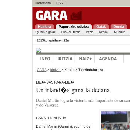
Harremana
RSS
Hasiera
Paperezko edizioa
Gaiak
Denda
Eguneko gaiak
Euskal Herria
Iritzia
Kirolak
Mundua
2013ko apirilaren 22a
GARA
>
Idatzia
> Kirolak>
Txirrindularitza
LIEJA-BASTO�A-LIEJA
Un irland�s gana la decana
Daniel Martin logra la victoria más importante de su carr
y de Valverde.
GARA | DONOSTIA
Daniel Martin (Garmin), sobrino del