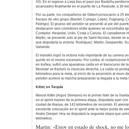
43). En el regreso a Lieja tras el paso por Bastoña perdiero
alcanzados finalmente en el puerto de La Redoute, a 36 kil
Por su parte, los compañeros de Gilbert provocaron a 25 kil
fracaso de otro grupo (Bardet, Cunego, López, Fuglsang, C
Fédrigo). El grueso del pelotón se presentó al pie del puer
destacaron seis corredores entre quienes se encontraba Ig
Contador, Hesjedal, Urán, Costa y Caruso. El canadiense 
Martin, se presentó solo al pie de Saint-Nicolas, donde se
que disputaría la victoria: Rodríguez, Martin, Gasparotto, S
Valverde.
El irlandés logró la victoria más importante de su carrera
quinto en el mismo escenario. Por contra, el costarricense
en Iruñea, sufrió una aparatosa caída en el transcurso de la 
Movistar se fracturó la clavícula derecha. La caída se produ
kilómetros para la meta, al inicio de la ascensión al muro 
pelotón aceleró la marcha preparando la llegada a la meta f
Kittel, en Turquía
Marcel Kittel (Argos Shimano) es el primer líder de la Vuelt
en el sprint masivo de la primera etapa, disputada ayer con 
ciudad de Alanya, de 143 kilómetros de recorrido. El alemán
excelente colocación en el sprint ante la mejor punta de ve
Andre Greipel. Hoy se disputará la segunda etapa que unirá
kilómetros.
Martin: «Estoy en estado de shock, no me lo