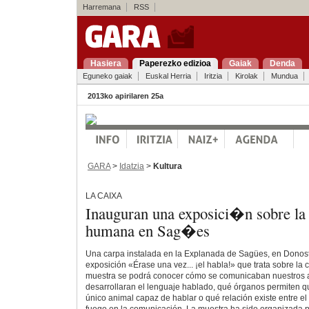
Harremana
RSS
Hasiera
Paperezko edizioa
Gaiak
Denda
Eguneko gaiak
Euskal Herria
Iritzia
Kirolak
Mundua
2013ko apirilaren 25a
GARA
>
Idatzia
>
Kultura
LA CAIXA
Inauguran una exposici�n sobre l
humana en Sag�es
Una carpa instalada en la Explanada de Sagües, en Donost
exposición «Érase una vez... ¡el habla!» que trata sobre la
muestra se podrá conocer cómo se comunicaban nuestros 
desarrollaran el lenguaje hablado, qué órganos permiten q
único animal capaz de hablar o qué relación existe entre el 