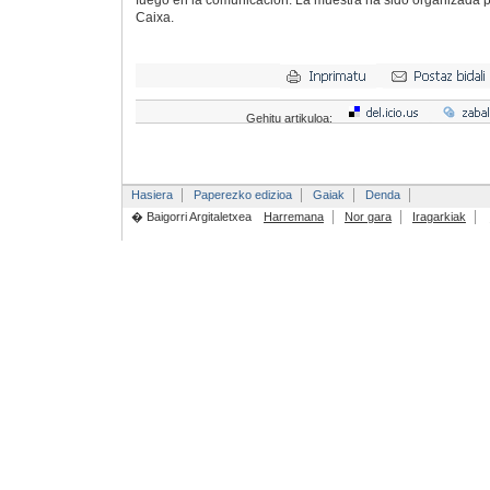
fuego en la comunicación. La muestra ha sido organizada p
Caixa.
Gehitu artikuloa:
Hasiera
Paperezko edizioa
Gaiak
Denda
� Baigorri Argitaletxea
Harremana
Nor gara
Iragarkiak