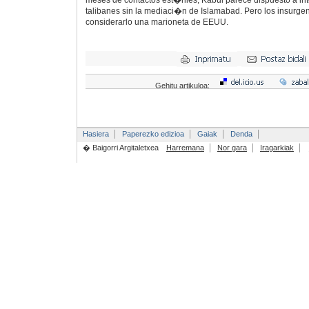
meses de contactos est�riles, Kabul parece dispuesto a int
talibanes sin la mediaci�n de Islamabad. Pero los insurgen
considerarlo una marioneta de EEUU.
Gehitu artikuloa:
Hasiera
Paperezko edizioa
Gaiak
Denda
� Baigorri Argitaletxea
Harremana
Nor gara
Iragarkiak