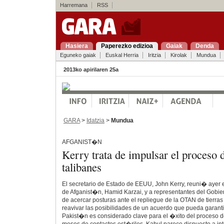
Harremana
RSS
Hasiera
Paperezko edizioa
Gaiak
Denda
Eguneko gaiak
Euskal Herria
Iritzia
Kirolak
Mundua
2013ko apirilaren 25a
GARA
>
Idatzia
>
Mundua
AFGANIST�N
Kerry trata de impulsar el proceso 
talibanes
El secretario de Estado de EEUU, John Kerry, reuni� ayer 
de Afganist�n, Hamid Karzai, y a representantes del Gobie
de acercar posturas ante el repliegue de la OTAN de tierras 
reavivar las posibilidades de un acuerdo que pueda garanti
Pakist�n es considerado clave para el �xito del proceso de