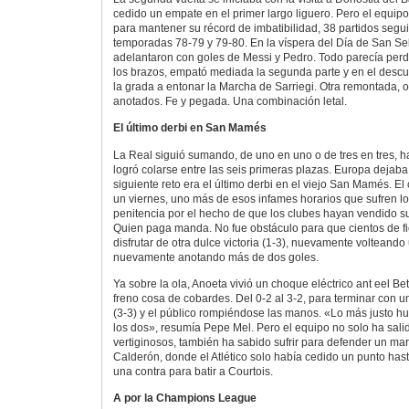
cedido un empate en el primer largo liguero. Pero el equip
para mantener su récord de imbatibilidad, 38 partidos segui
temporadas 78-79 y 79-80. En la víspera del Día de San Se
adelantaron con goles de Messi y Pedro. Todo parecía perdi
los brazos, empató mediada la segunda parte y en el descu
la grada a entonar la Marcha de Sarriegi. Otra remontada, 
anotados. Fe y pegada. Una combinación letal.
El último derbi en San Mamés
La Real siguió sumando, de uno en uno o de tres en tres, h
logró colarse entre las seis primeras plazas. Europa dejaba
siguiente reto era el último derbi en el viejo San Mamés. 
un viernes, uno más de esos infames horarios que sufren l
penitencia por el hecho de que los clubes hayan vendido su 
Quien paga manda. No fue obstáculo para que cientos de fi
disfrutar de otra dulce victoria (1-3), nuevamente volteand
nuevamente anotando más de dos goles.
Ya sobre la ola, Anoeta vivió un choque eléctrico ant eel Beti
freno cosa de cobardes. Del 0-2 al 3-2, para terminar con 
(3-3) y el público rompiéndose las manos. «Lo más justo 
los dos», resumía Pepe Mel. Pero el equipo no solo ha sali
vertiginosos, también ha sabido sufrir para defender un mar
Calderón, donde el Atlético solo había cedido un punto has
una contra para batir a Courtois.
A por la Champions League