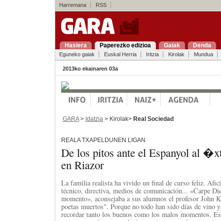
Harremana
RSS
Hasiera
Paperezko edizioa
Gaiak
Denda
Eguneko gaiak
Euskal Herria
Iritzia
Kirolak
Mundua
2013ko ekainaren 03a
GARA
>
Idatzia
> Kirolak>
Real Sociedad
REALA TXAPELDUNEN LIGAN
De los pitos ante el Espanyol al �xt
en Riazor
La familia realista ha vivido un final de curso feliz. Afic
técnico, directiva, medios de comunicación... «Carpe D
momento», aconsejaba a sus alumnos el profesor John Ke
poetas muertos". Porque no todo han sido días de vino y
recordar tanto los buenos como los malos momentos. Est