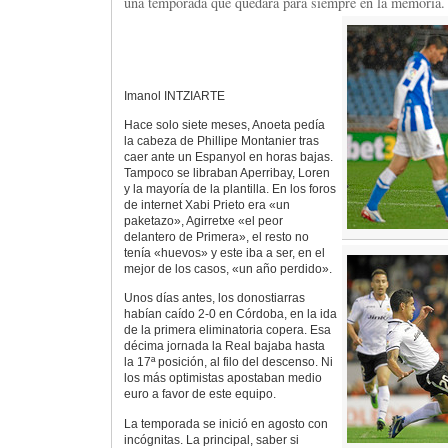
una temporada que quedará para siempre en la memoria.
Imanol INTZIARTE
Hace solo siete meses, Anoeta pedía
la cabeza de Phillipe Montanier tras
caer ante un Espanyol en horas bajas.
Tampoco se libraban Aperribay, Loren
y la mayoría de la plantilla. En los foros
de internet Xabi Prieto era «un
paketazo», Agirretxe «el peor
delantero de Primera», el resto no
tenía «huevos» y este iba a ser, en el
mejor de los casos, «un año perdido».
Unos días antes, los donostiarras
habían caído 2-0 en Córdoba, en la ida
de la primera eliminatoria copera. Esa
décima jornada la Real bajaba hasta
la 17ª posición, al filo del descenso. Ni
los más optimistas apostaban medio
euro a favor de este equipo.
La temporada se inició en agosto con
incógnitas. La principal, saber si