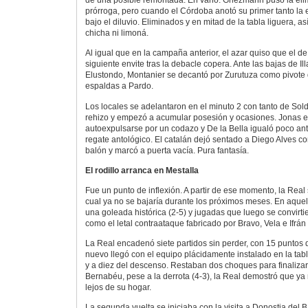
de una posible remontada. En vano. Griezmann puso la elim
prórroga, pero cuando el Córdoba anotó su primer tanto la
bajo el diluvio. Eliminados y en mitad de la tabla liguera, a
chicha ni limoná.
Al igual que en la campaña anterior, el azar quiso que el de
siguiente envite tras la debacle copera. Ante las bajas de Il
Elustondo, Montanier se decantó por Zurutuza como pivote 
espaldas a Pardo.
Los locales se adelantaron en el minuto 2 con tanto de Sol
rehizo y empezó a acumular posesión y ocasiones. Jonas 
autoexpulsarse por un codazo y De la Bella igualó poco an
regate antológico. El catalán dejó sentado a Diego Alves co
balón y marcó a puerta vacía. Pura fantasía.
El rodillo arranca en Mestalla
Fue un punto de inflexión. A partir de ese momento, la Real 
cual ya no se bajaría durante los próximos meses. En aquel
una goleada histórica (2-5) y jugadas que luego se convirti
como el letal contraataque fabricado por Bravo, Vela e Ifrán
La Real encadenó siete partidos sin perder, con 15 puntos 
nuevo llegó con el equipo plácidamente instalado en la tab
y a diez del descenso. Restaban dos choques para finalizar 
Bernabéu, pese a la derrota (4-3), la Real demostró que y
lejos de su hogar.
La segunda vuelta se iniciaba con la visita a Donostia del 