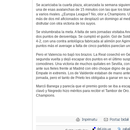
Se acariciaba la cuarta plaza, alcanzada la semana siguiente
una de esas avalanchas de 15 minutos con las que los bla
a varios rivales. ¿Europa League? No, olor a Champions. 
más de dos mil aficionados se desplazó un domingo al med
disfrutar con otra victoria de los suyos.
Se vislumbraba la meta. A falta de seis jornadas visitaba An
dos puntos de desventaja. Se cumplió el guión. Gol de Sol
4-2, con una contra antológica fabricada al alimón por Agir
puntos más el average a falta de cinco partidos parecían una
Pero el Valencia no bajó los brazos. La Real cosechó en Ge
segunda vuelta y dejó escapar dos puntos en el último suspi
comodines. Una victoria de muchos quilates en Sevilla, co
ante sus fieles frente al Madrid con otro choque digno de g
Empate in extremis. Los de Valderde estaban de mano antes 
jornada, pero el tanto de Prieto les obligaba a ganar en su vi
Marcó Banega y parecía que el premio gordo se iba a esca
clavó y Negredo hizo méritos para recibir el Tambor de Oro.
Champions.