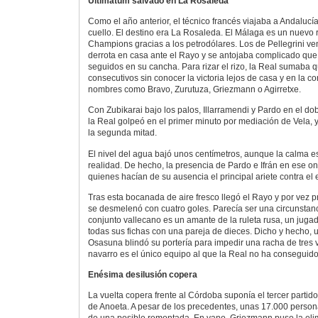
Ultimátum salvado en La Rosaleda
Como el año anterior, el técnico francés viajaba a Andalucía
cuello. El destino era La Rosaleda. El Málaga es un nuevo r
Champions gracias a los petrodólares. Los de Pellegrini ve
derrota en casa ante el Rayo y se antojaba complicado que
seguidos en su cancha. Para rizar el rizo, la Real sumaba q
consecutivos sin conocer la victoria lejos de casa y en la c
nombres como Bravo, Zurutuza, Griezmann o Agirretxe.
Con Zubikarai bajo los palos, Illarramendi y Pardo en el dob
la Real golpeó en el primer minuto por mediación de Vela, 
la segunda mitad.
El nivel del agua bajó unos centímetros, aunque la calma e
realidad. De hecho, la presencia de Pardo e Ifrán en ese o
quienes hacían de su ausencia el principal ariete contra el 
Tras esta bocanada de aire fresco llegó el Rayo y por vez p
se desmelenó con cuatro goles. Parecía ser una circunstanc
conjunto vallecano es un amante de la ruleta rusa, un juga
todas sus fichas con una pareja de dieces. Dicho y hecho,
Osasuna blindó su portería para impedir una racha de tres v
navarro es el único equipo al que la Real no ha conseguid
Enésima desilusión copera
La vuelta copera frente al Córdoba suponía el tercer partid
de Anoeta. A pesar de los precedentes, unas 17.000 persona