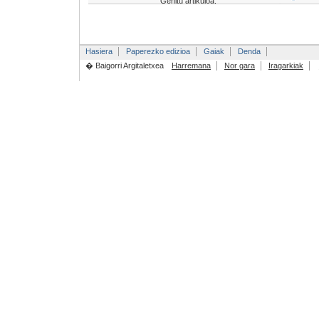
Gehitu artikuloa:
Hasiera
Paperezko edizioa
Gaiak
Denda
� Baigorri Argitaletxea
Harremana
Nor gara
Iragarkiak