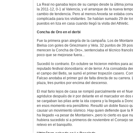
La Real no ganaba lejos de su campo desde la última jorna
la 2011-12, 0-1 al Valencia, y el arranque de la nueva tem
cambio de tendencia. Pero al menos Anoeta se estaba conv
complicada para los visitantes. Se habían sumado 29 de lo
puestos en liza en casa cuando llegó la visita del Athletic.
Concha de Oro en el derbi
Fue la primera gran alegría de la campaña. Los de Montani
Bielsa con goles de Griezmann y Vela. 32 puntos de 39 pos
merecen la Concha de Oro», sentenciaba el técnico francés
poco que se mejorase fuera...
Sucedió lo contrario. En octubre se hicieron méritos para 
reputado festival donostiarra: el de terror. A la consabida de
el campo del Betis, se sumó el primer tropezón casero. Cor
Falcao anotaba el primer gol de falta directa de su carrera. 
plaza, tres puntos por encima del descenso.
El mal fario lejos de casa se rompió parcialmente en el Nue
agridulce después de ir por delante en el marcador en dos 
se cargaban las pilas ante la ida copera y la llegada a Do
en esos momento era penúltimo. Resultó un doble fiasco q
causar un movimiento sísmico. Hay quien defiende que la 
ha llegado «a pesar de Montanier», pero lo cierto es que 
hubiera sucedido si a primeros de noviembre el Consejo s
relevo en el banquillo.