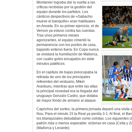
Montanier lograba dar la vuelta a las
críticas recibidas por la gestión del
equipo durante los partidos. Los
cánticos despectivos de «Gabacho
mueve el banquillo» eran habituales
en Anoeta. En su primer ejercicio, el de
Vernon ya estuvo contra las cuerdas.
Tras unos primeros meses
agonizantes, el equipo cimentó la
permanencia con los puntos de casa,
bajando enteros fuera. En Copa nunca
se olvidará la humillación de Mallorca,
con cuatro goles encajados en siete
minutos patéticos.
En el capítulo de bajas preocupaba la
retirada de uno de los principales
referentes del vestuario, Mikel
Aranburu, mientras que entre las altas
la principal novedad era la llegada del
uruguayo Gonzalo Castro, que dotaba
de mayor fondo de armario al ataque.
Caprichos del sorteo, la primera jornada deparó una visit
Nou. Para el minuto 15 la Real ya perdía 3-1. Al final, el 
los blanquizales debutaban como colistas. Los siguientes 
patrón más o menos esperable: victorias en casa (Celta y Z
(Mallorca y Levante).