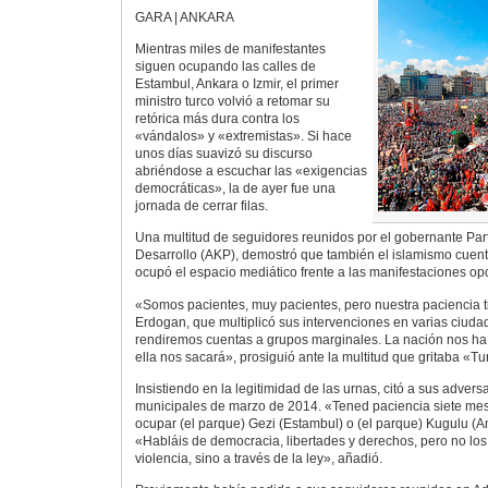
GARA | ANKARA
Mientras miles de manifestantes
siguen ocupando las calles de
Estambul, Ankara o Izmir, el primer
ministro turco volvió a retomar su
retórica más dura contra los
«vándalos» y «extremistas». Si hace
unos días suavizó su discurso
abriéndose a escuchar las «exigencias
democráticas», la de ayer fue una
jornada de cerrar filas.
Una multitud de seguidores reunidos por el gobernante Parti
Desarrollo (AKP), demostró que también el islamismo cuenta
ocupó el espacio mediático frente a las manifestaciones opo
«Somos pacientes, muy pacientes, pero nuestra paciencia tie
Erdogan, que multiplicó sus intervenciones en varias ciuda
rendiremos cuentas a grupos marginales. La nación nos ha 
ella nos sacará», prosiguió ante la multitud que gritaba «Tur
Insistiendo en la legitimidad de las urnas, citó a sus advers
municipales de marzo de 2014. «Tened paciencia siete me
ocupar (el parque) Gezi (Estambul) o (el parque) Kugulu (A
«Habláis de democracia, libertades y derechos, pero no los 
violencia, sino a través de la ley», añadió.