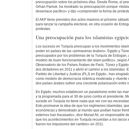
preocupación sobre los próximos días. Desde Roma, el pre
Orhan Pamuk, ha mostrado su preocupación porque «todav
desenlace pacífico» y dijo «comprender la forma de protesta
El AKP tiene previstos dos actos masivos el próximo sábad
para lanzar la campaña electoral, en otra ocasión de Erdog
protestas.
Una preocupación para los islamistas egipci
Los sucesos en Turquía preocupan a los movimientos islam
poder en países de las «primaveras árabes». Egipto y Tún
preocupados por los problemas de la Turquía de Erdogan, 
modelo de buen funcionamiento del islam político», según 
Observatorio de los Países Árabes de París. Túnez y Egipto,
dos dictadores en 2011 y abrió el camino a los islamistas 
Partido de Libertad y Justicia (PLJ) en Egipto-, han elogia
como modelo de democracia islámica moderada y «fuente de
dos países árabes sufren una creciente polarización entre is
En Egipto, muchos establecen un paralelismo entre las man
y la programada para el 30 de junio contra el presidente,
sucede en Turquía no tiene nada que ver con las necesida
Esto promueve la idea de que los regímenes islamistas, q
económicas y demostrado al mundo que podían hacer frente
externos han fracasado», dice Murad Ali, un responsable d
que los acontecimientos en Turquía recuerdan a los laicos
fueron los impulsores del cambio» en 2011.