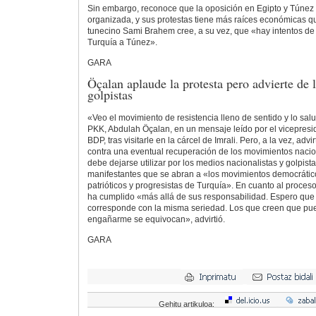
Sin embargo, reconoce que la oposición en Egipto y Túnez 
organizada, y sus protestas tiene más raíces económicas qu
tunecino Sami Brahem cree, a su vez, que «hay intentos de
Turquía a Túnez».
GARA
Öçalan aplaude la protesta pero advierte de l
golpistas
«Veo el movimiento de resistencia lleno de sentido y lo salud
PKK, Abdulah Öçalan, en un mensaje leído por el vicepresid
BDP, tras visitarle en la cárcel de Imrali. Pero, a la vez, advi
contra una eventual recuperación de los movimientos nacio
debe dejarse utilizar por los medios nacionalistas y golpistas
manifestantes que se abran a «los movimientos democrático
patrióticos y progresistas de Turquía». En cuanto al proces
ha cumplido «más allá de sus responsabilidad. Espero que 
corresponde con la misma seriedad. Los que creen que pue
engañarme se equivocan», advirtió.
GARA
Gehitu artikuloa: