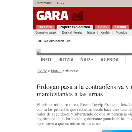
Harremana
RSS
Hasiera
Paperezko edizioa
Gaiak
Denda
Eguneko gaiak
Euskal Herria
Iritzia
Kirolak
Mundua
2013ko ekainaren 10a
GARA
>
Idatzia
>
Mundua
Erdogan pasa a la contraofensiva y r
manifestantes a las urnas
El primer ministro turco, Recep Tayyip Erdogan, lanzó a
contra las protestas que reclaman desde hace diez días s
miles de seguidores y advirtiendo de que su paciencia «t
legitimidad de la formación gobernante ganada en las ele
opositores a que se midan en las urnas.