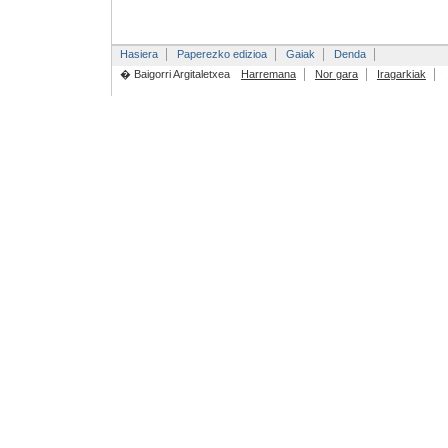
Hasiera
Paperezko edizioa
Gaiak
Denda
� Baigorri Argitaletxea
Harremana
Nor gara
Iragarkiak