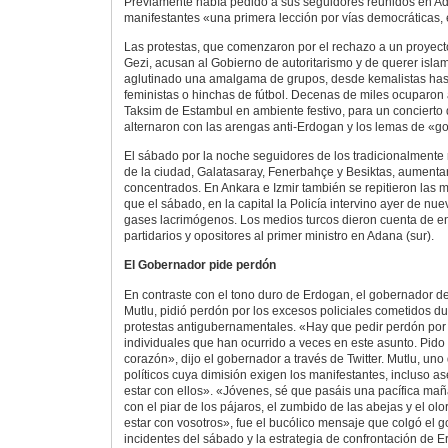
Previamente había pedido a sus seguidores reunidos en Ad
manifestantes «una primera lección por vías democráticas, 
Las protestas, que comenzaron por el rechazo a un proyect
Gezi, acusan al Gobierno de autoritarismo y de querer islami
aglutinado una amalgama de grupos, desde kemalistas hasta
feministas o hinchas de fútbol. Decenas de miles ocuparon
Taksim de Estambul en ambiente festivo, para un concierto
alternaron con las arengas anti-Erdogan y los lemas de «go
El sábado por la noche seguidores de los tradicionalmente 
de la ciudad, Galatasaray, Fenerbahçe y Besiktas, aumenta
concentrados. En Ankara e Izmir también se repitieron las m
que el sábado, en la capital la Policía intervino ayer de n
gases lacrimógenos. Los medios turcos dieron cuenta de en
partidarios y opositores al primer ministro en Adana (sur).
El Gobernador pide perdón
En contraste con el tono duro de Erdogan, el gobernador d
Mutlu, pidió perdón por los excesos policiales cometidos du
protestas antigubernamentales. «Hay que pedir perdón por 
individuales que han ocurrido a veces en este asunto. Pido
corazón», dijo el gobernador a través de Twitter. Mutlu, un
políticos cuya dimisión exigen los manifestantes, incluso a
estar con ellos». «Jóvenes, sé que pasáis una pacífica ma
con el piar de los pájaros, el zumbido de las abejas y el olor
estar con vosotros», fue el bucólico mensaje que colgó el g
incidentes del sábado y la estrategia de confrontación de 