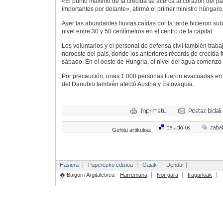
«El punto máximo de la crecida se acerca al corazón del p
importantes por delante», afirmó el primer ministro húngaro,
Ayer las abundantes lluvias caídas por la tarde hicieron sub
nivel entre 30 y 50 centímetros en el centro de la capital.
Los voluntarios y el personal de defensa civil también trabaj
noroeste del país, donde los anteriores récords de crecida 
sábado. En el oeste de Hungría, el nivel del agua comenzó 
Por precaución, unas 1.000 personas fueron evacuadas en t
del Danubio también afectó Austria y Eslovaquia.
Gehitu artikuloa:
Hasiera
Paperezko edizioa
Gaiak
Denda
� Baigorri Argitaletxea
Harremana
Nor gara
Iragarkiak