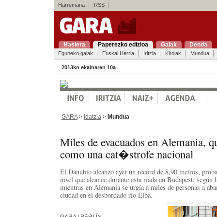
Harremana
RSS
Hasiera
Paperezko edizioa
Gaiak
Denda
Eguneko gaiak
Euskal Herria
Iritzia
Kirolak
Mundua
2013ko ekainaren 10a
GARA
>
Idatzia
>
Mundua
Miles de evacuados en Alemania, qu
como una cat�strofe nacional
El Danubio alcanzó ayer un récord de 8,90 metros, pro
nivel que alcance durante esta riada en Budapest, según l
mientras en Alemania se urgía a miles de personas a aba
ciudad en el desbordado río Elba.
GARA | BERLÍN