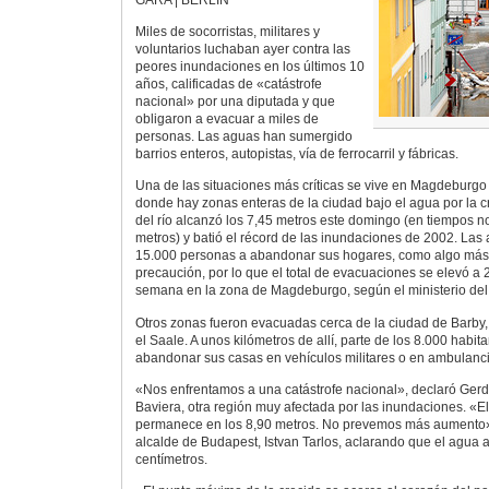
Miles de socorristas, militares y
voluntarios luchaban ayer contra las
peores inundaciones en los últimos 10
años, calificadas de «catástrofe
nacional» por una diputada y que
obligaron a evacuar a miles de
personas. Las aguas han sumergido
barrios enteros, autopistas, vía de ferrocarril y fábricas.
Una de las situaciones más críticas se vive en Magdeburgo 
donde hay zonas enteras de la ciudad bajo el agua por la cr
del río alcanzó los 7,45 metros este domingo (en tiempos n
metros) y batió el récord de las inundaciones de 2002. Las
15.000 personas a abandonar sus hogares, como algo má
precaución, por lo que el total de evacuaciones se elevó a 2
semana en la zona de Magdeburgo, según el ministerio del I
Otros zonas fueron evacuadas cerca de la ciudad de Barby,
el Saale. A unos kilómetros de allí, parte de los 8.000 habi
abandonar sus casas en vehículos militares o en ambulanci
«Nos enfrentamos a una catástrofe nacional», declaró Gerd
Baviera, otra región muy afectada por las inundaciones. «E
permanece en los 8,90 metros. No prevemos más aumento» s
alcalde de Budapest, Istvan Tarlos, aclarando que el agua 
centímetros.