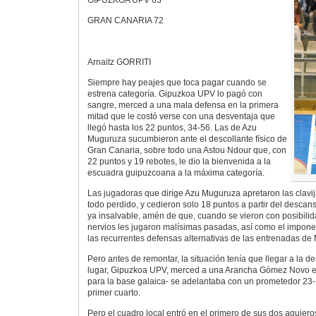
GRAN CANARIA 72
Arnaitz GORRITI
Siempre hay peajes que toca pagar cuando se
estrena categoría. Gipuzkoa UPV lo pagó con
sangre, merced a una mala defensa en la primera
mitad que le costó verse con una desventaja que
llegó hasta los 22 puntos, 34-56. Las de Azu
Muguruza sucumbieron ante el descollante físico de
Gran Canaria, sobre todo una Astou Ndour que, con
22 puntos y 19 rebotes, le dio la bienvenida a la
escuadra guipuzcoana a la máxima categoría.
Las jugadoras que dirige Azu Muguruza apretaron las clavij
todo perdido, y cedieron solo 18 puntos a partir del descan
ya insalvable, amén de que, cuando se vieron con posibilid
nervios les jugaron malísimas pasadas, así como el imponent
las recurrentes defensas alternativas de las entrenadas de
Pero antes de remontar, la situación tenía que llegar a la 
lugar, Gipuzkoa UPV, merced a una Arancha Gómez Novo en
para la base galaica- se adelantaba con un prometedor 23-15
primer cuarto.
Pero el cuadro local entró en el primero de sus dos agujer