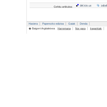
Gehitu artikuloa:
Hasiera
Paperezko edizioa
Gaiak
Denda
� Baigorri Argitaletxea
Harremana
Nor gara
Iragarkiak