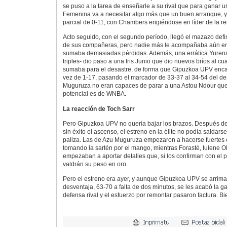
se puso a la tarea de enseñarle a su rival que para ganar u
Femenina va a necesitar algo más que un buen arranque, y l
parcial de 0-11, con Chambers erigiéndose en líder de la r
Acto seguido, con el segundo período, llegó el mazazo defi
de sus compañeras, pero nadie más le acompañaba aún en
sumaba demasiadas pérdidas. Además, una errática Yurena 
triples- dio paso a una Iris Junio que dio nuevos bríos al c
sumaba para el desastre, de forma que Gipuzkoa UPV encaj
vez de 1-17, pasando el marcador de 33-37 al 34-54 del de
Muguruza no eran capaces de parar a una Astou Ndour que,
potencial es de WNBA.
La reacción de Toch Sarr
Pero Gipuzkoa UPV no quería bajar los brazos. Después de
sin éxito el ascenso, el estreno en la élite no podía saldars
paliza. Las de Azu Muguruza empezaron a hacerse fuertes 
tomando la sartén por el mango, mientras Forasté, Iulene O
empezaban a aportar detalles que, si los confirman con el p
valdrán su peso en oro.
Pero el estreno era ayer, y aunque Gipuzkoa UPV se arrima
desventaja, 63-70 a falta de dos minutos, se les acabó la ga
defensa rival y el esfuerzo por remontar pasaron factura. Bie