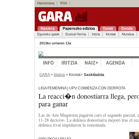
Harremana
RSS
Hasiera
Paperezko edizioa
Gaiak
Denda
Eguneko gaiak
Euskal Herria
Iritzia
Kirolak
Mundua
2013ko urriaren 13a
GARA
>
Idatzia
> Kirolak>
Saskibaloia
LIGA FEMENINA | UPV COMIENZA CON DERROTA
La reacci�n donostiarra llega, per
para ganar
Las de Azu Muguruza pagaron caro el segundo parcial, e
11-28 decisivo. La defensa donostiarra mejoró tras el rec
defensa rival impidieron la remontada.
GIPUZKOA UPV 63