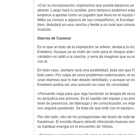
«Con su incorporación, esperamos que pueda taparnos un 
abierto. Luego hará lo posible, pero tampoco podemos espe
empiece a aportar como un jugador que lleva en el equipo 
Milko ya conoce a algunos de sus compañeros, la Euroliga y
bien, debutará en una cancha y frente a un rival que conoc
Scariolo.
Diarrea de Causeur
En lo que al resto de la expedición se refiere, destaca la 
Emeterio. Aunque ya se vistió de corto para el choque ante 
cántabro no saltó a la cancha, y sería de imaginar que su e
con él.
En todo caso, siempre será una posibilidad, toda vez que 
todo sano. Por culpa de unos problemas estomacales, el es
unas diarreas que lo han dejado debilitado, y aunque se e
Emeterio podría ser una solución en caso de necesidad.
«Fernando viaja para que siga haciendo su terapia de recup
no perjudica ese proceso. Es el capitán del equipo y su pr
nivel de presencia, de liderazgo y de comunicación, es imp
nos seguirá ayudando. Se trata de que esté con el equipo», 
Por otro lado, otro de los protagonistas del duelo de esta t
Kaukenas. El escolta lituano debutó ofreciendo buenas sen
su habitual energía en el encuentro de Vilnius.