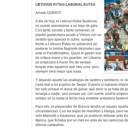
LIETUVOS RYTAS-LABORAL KUTXA
Arnaitz GORRITI
A día de hoy, el Laboral Kutxa Baskonia
no puede asemejarse a un traje de gala.
Con tanto zurcido y tanto remiendo, el
plantel gasteiztarra acude a Vilnius con un
vestido que apenas lo cubre, aunque
frente a Lietuvos Rytas no adolecerá de
padecer la misma flagrante desnudez que
ante el Panathinaikos. Quizá el gabán sea
de octava mano y los guantes -en Lituania
ya empezará a hacer frío de verdad-
tengan más agujeros que otra cosa, pero
siempre será mejor que nada.
Y dejando aparte las analogías de sastres y peleteros, lo ci
nada mal a los pupilos de Sergio Scariolo si lograran impo
No solo porque el dulce de ganar, qué decir si se trata de g
amarga a nadie, sino porque así, con suerte, podría empez
solidez en la hasta la fecha muy endeble andadura baskoni
Para ello, el preparador de Brescia tendrá un equipo apaña
circunstancias. Con las bajas de Hamilton y Hanga, pero la
solo Mainoldi y Kaukenas, que ya pudieron debutar ante Est
Bjelica, que fichaba por un mes en vista de las carencias d
últimas campañas.