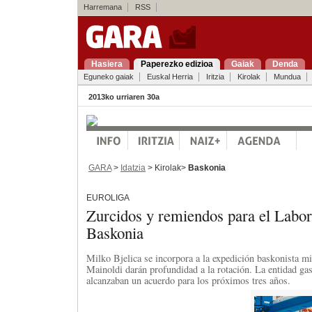
Harremana
RSS
Hasiera
Paperezko edizioa
Gaiak
Denda
Eguneko gaiak
Euskal Herria
Iritzia
Kirolak
Mundua
2013ko urriaren 30a
GARA
>
Idatzia
> Kirolak>
Baskonia
EUROLIGA
Zurcidos y remiendos para el Labor
Baskonia
Milko Bjelica se incorpora a la expedición baskonista m
Mainoldi darán profundidad a la rotación. La entidad gas
alcanzaban un acuerdo para los próximos tres años.