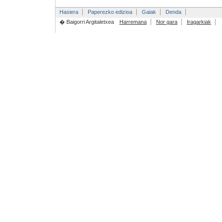
Hasiera
Paperezko edizioa
Gaiak
Denda
� Baigorri Argitaletxea
Harremana
Nor gara
Iragarkiak