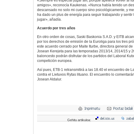
«Siempre es especial jugar allí, porque apetece volver al l
amigos», reconocía Kaukenas. «Nunca había tenido un desc
descansado no solo mi cuerpo sino psicológicamente, y m
ha dado un plus de energía para seguir trabajando y sentir
jugar», añadía.
Acuerdo por tres años
En otro orden de cosas, Saski Baskonia S.A.D. y EITB alc
por los derechos de emisión de la Euroliga para los tres pr
este acuerdo cerrado por Maite Iturbe, directora general de E
Josean Kerejeta para las temporadas 2013/14, 2014/15 y 20
baloncesto podrán disfrutar de los partidos del Laboral Ku
competición europea.
Así pues, ETB-1 retransmitirá a las 18.40 el encuentro de 
contra el Lietuvos Rytas lituano. El encuentro lo comentará
Josean Aldalur.
Gehitu artikuloa: