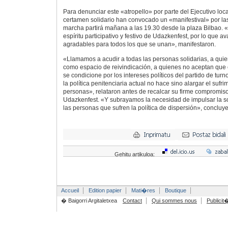
Para denunciar este «atropello» por parte del Ejecutivo loca
certamen solidario han convocado un «manifestival» por las
marcha partirá mañana a las 19.30 desde la plaza Bilbao.
espíritu participativo y festivo de Udazkenfest, por lo que
agradables para todos los que se unan», manifestaron.
«Llamamos a acudir a todas las personas solidarias, a quie
como espacio de reivindicación, a quienes no aceptan que 
se condicione por los intereses políticos del partido de tur
la política penitenciaria actual no hace sino alargar el sufr
personas», relataron antes de recalcar su firme compromiso
Udazkenfest. «Y subrayamos la necesidad de impulsar la so
las personas que sufren la política de dispersión», concluy
Gehitu artikuloa:
Accueil
Edition papier
Mati�res
Boutique
� Baigorri Argitaletxea
Contact
Qui sommes nous
Publicit