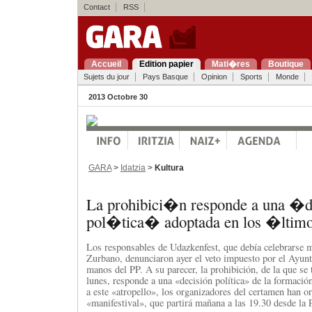
Contact
RSS
Accueil
Edition papier
Mati�res
Boutique
Sujets du jour
Pays Basque
Opinion
Sports
Monde
2013 Octobre 30
GARA
>
Idatzia
>
Kultura
La prohibici�n responde a una �
pol�tica� adoptada en los �ltim
Los responsables de Udazkenfest, que debía celebrarse m
Zurbano, denunciaron ayer el veto impuesto por el Ayunt
manos del PP. A su parecer, la prohibición, de la que se 
lunes, responde a una «decisión política» de la formació
a este «atropello», los organizadores del certamen han o
«manifestival», que partirá mañana a las 19.30 desde la 