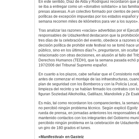
En este sentido, Díaz de Alda y Rodríguez recordaron que 
se iba a entregar como un «donativo solidario» a las familia
presas alavesas. A un colectivo formado por cientos de pers
políticas de excepción impuestas por los estados español y
semana recorren miles de kilómetros para ver a los suyos».
Tras analizar las razones «vacías» advertidas por el Ejecut
responsables de Udazkenfest destacaron que la prohibición,
tres días de la celebración del evento, obedece a razones 
decisión política de prohibir este festival no se tomó hace 
público, sino en los últimos días?», preguntaron, sin oculta
relacionado con otras decisiones, en alusión al fallo del T
Derechos Humanos (TEDH), que la semana pasada echó por 
197/2006 del Tribunal Supremo español.
En cuanto a los plazos, cabe señalar que el Consistorio noti
antes de comenzar el montaje de las infraestructuras, cuan
plan de seguridad con los Bomberos y con la Policía Local,
limpieza del recinto y se habían firmado los contratos con l
figuran Soziedad Alkoholika, Gatillazo, Mandoilek y Ze Esat
Es más, tal como recordaron los comparecientes, la seman
no percibió ningún problema técnico. Según explicó Egoitz 
rueda de prensa, en jornadas anteriores los responsables de
mantenido contactos con los integrantes del Gobierno muni
percibido ningún problema en la celebración de Udazkenfes
un giro de 180 grados el lunes.
«Manifestival» en Gasteiz