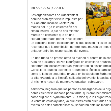
Ion SALGADO | GASTEIZ
Los organizadores de Udazkenfest
denunciaron ayer el veto impuesto por
el Gobierno local de Gasteiz, en
manos del PP, a la celebración del
citado festival. «Que no nos mientan.
Maroto no consiente que en una
ciudad gobernada por el PP se celebre
un concierto contra la dispersión, al que asisten miles de c
reconocer que la prohibición generó «una mezcla de impot
enfado» entre los responsables del evento.
En una rueda de prensa ofrecida ayer en el centro de la cap
Alda en euskara y Haizea Rodríguez en castellano anunci
celebrará en fechas venideras, y mostraron su disconformid
Consistorio, que ha esgrimido argumentos técnicos para justi
como la falta de seguridad privada en la cúpula de Zurbano
la cita. «Acorde a la filosofía solidaria del evento, todas l
el mismo lo hacen de manera voluntaria», subrayaron.
Asimismo, negaron que las personas encargadas de la organ
debía celebrarse mañana por la tarde, quisieran beneficiars
como sugiere el Ayuntamiento. «Es falso que los organizado
la venta de estas ayudas, ya que estas están orientadas a s
evento de estas características», señalaron ante los medios