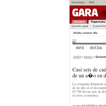
Harremana
RSS
Hasiera
Paperezko 
Eguneko gaiak
Euskal Her
2013ko urriaren 30a
GARA
>
Idatzia
>
Ekonom
Casi seis de ca
de un a�o en 
La compañía Randstad as
de un año en el desemple
65.700 llevan más de dos
la crisis económica.
Juanjo BASTERRA | BILB