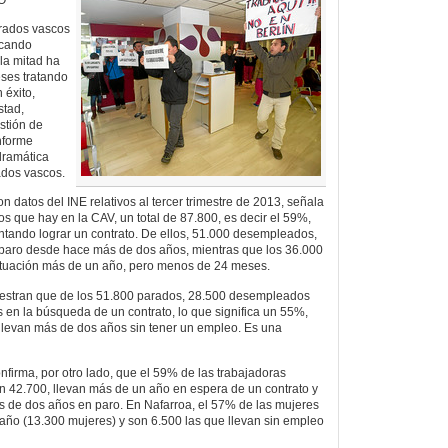
arados vascos
scando
la mitad ha
ses tratando
 éxito,
stad,
stión de
nforme
dramática
ados vascos.
n datos del INE relativos al tercer trimestre de 2013, señala
s que hay en la CAV, un total de 87.800, es decir el 59%,
ntando lograr un contrato. De ellos, 51.000 desempleados,
 paro desde hace más de dos años, mientras que los 36.000
situación más de un año, pero menos de 24 meses.
uestran que de los 51.800 parados, 28.500 desempleados
en la búsqueda de un contrato, lo que significa un 55%,
levan más de dos años sin tener un empleo. Es una
nfirma, por otro lado, que el 59% de las trabajadoras
42.700, llevan más de un año en espera de un contrato y
s de dos años en paro. En Nafarroa, el 57% de las mujeres
año (13.300 mujeres) y son 6.500 las que llevan sin empleo