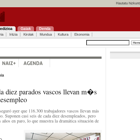
Hautatu hizkunt
edizioa
Gaiak
Denda
ria
Iritzia
Kirolak
Mundua
Kultura
Ekonomia
ia
da diez parados vascos llevan m�s
desempleo
eguró ayer que 116.300 trabajadores vascos llevan más
o. Suponen casi seis de cada diez desempleados, pero
 años en paro, lo que muestra la dramática situación de
O