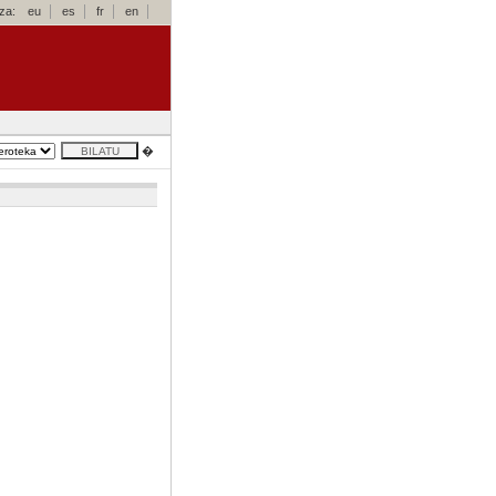
za:
eu
es
fr
en
�