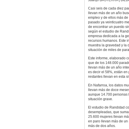
Casi seis de cada diez p
llevan más de un año bu
empleo y de ellos más de 
pasado ya veinticuatro me
de encontrar un puesto sin
según el estudio de Rand
empresa dedicada a la ge
recursos humanos. Este i
muestra la gravedad y la 
situación de miles de par
Este informe, elaborado co
que de los 148.000 parado
llevan más de un año inte
es decir el 58%, están en
restantes llevan en esta 
En Nafarroa, los datos m
llevan más de doce meses 
aunque 14.700 personas l
situación grave.
El estudio de Randstad co
desempleadas, que suman 
25.600 mujeres llevan má
en paro llevan más de un 
más de dos años.