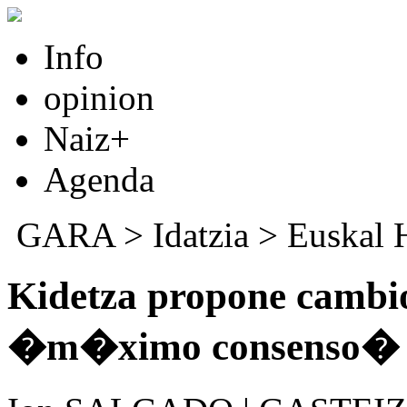
Info
opinion
Naiz+
Agenda
GARA
>
Idatzia
>
Euskal 
Kidetza propone cambio
�m�ximo consenso�